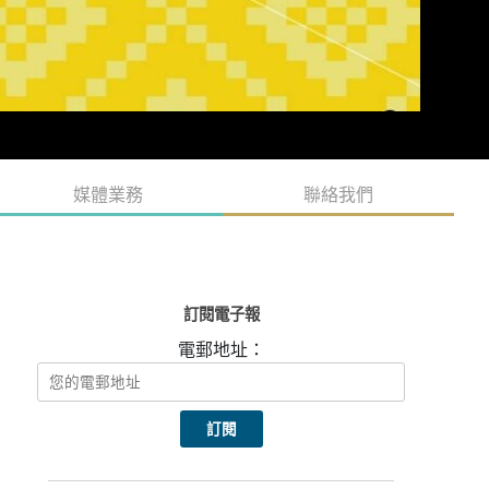
媒體業務
聯絡我們
訂閱電子報
電郵地址：