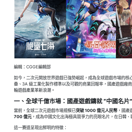
編輯：CGGE編輯部
如今，二次元開放世界遊戲已強勢崛起，成為全球遊戲市場的核
壘、3A 級工業化製作標準以及可觀的商業回報率，國產遊戲廠
輪遊戲產業革新浪潮。
一、全球千億市場：國產遊戲鑄就 “中國名片
當前，全球二次元遊戲市場規模已
突破 1000 億元人民幣
，國產
700 億元
，成為中國文化出海極具競爭力的亮眼名片，在日韓、
這一賽道呈現出鮮明的特徵：