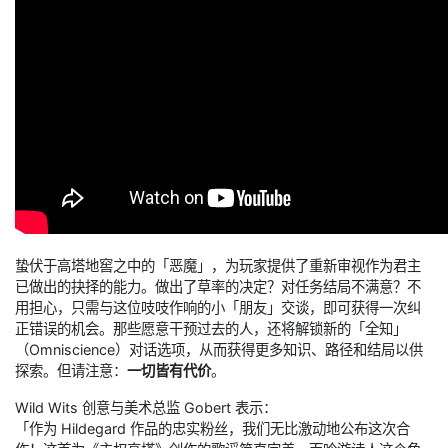
蛰伏于高塔地窖之中的「恶魔」，为玩家提供了重新审视作为君主
已做出的抉择的能力。做出了草率的决定？对任务结局不满意？不
用担心，只需与这位吱吱作响的小「朋友」交谈，即可获得一次纠
正错误的机会。那些愿意干预过去的人，还将解锁新的「全知」
（Omniscience）对话选项，从而获得更多知识、路径和结局以供
探索。但请注意：
一切皆有代价
。
Wild Wits 创意与美术总监 Gobert 表示：
「作为 Hildegard 作品的忠实粉丝，我们无比激动地公布这次合