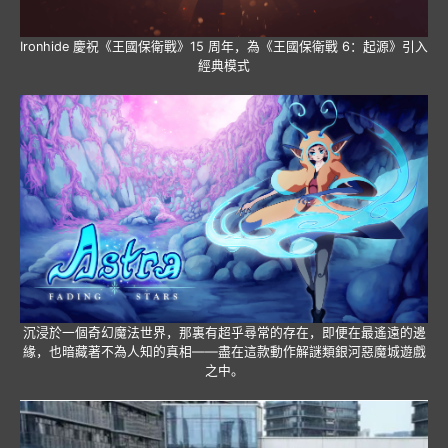
Ironhide 慶祝《王國保衛戰》15 周年，為《王國保衛戰 6：起源》引入
經典模式
沉浸於一個奇幻魔法世界，那裏有超乎尋常的存在，即便在最遙遠的邊
緣，也暗藏著不為人知的真相——盡在這款動作解謎類銀河惡魔城遊戲
之中。