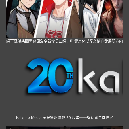
線下沉浸樂園開闢國漫全新增長曲線，IP 實景化成產業核心發展新方向
Kalypso Media 慶祝策略遊戲 20 周年——從德國走向世界