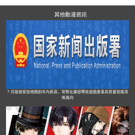
其他動漫資訊
7 月版號發放規模創年內新高，常態化擴容釋放遊戲產業高質量發展清
晰風向