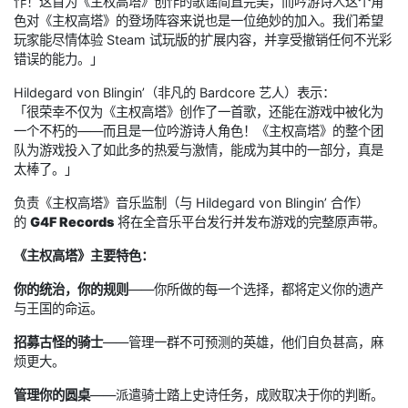
作！这首为《主权高塔》创作的歌谣简直完美，而吟游诗人这个角
色对《主权高塔》的登场阵容来说也是一位绝妙的加入。我们希望
玩家能尽情体验 Steam 试玩版的扩展内容，并享受撤销任何不光彩
错误的能力。」
Hildegard von Blingin’（非凡的 Bardcore 艺人）表示：
「很荣幸不仅为《主权高塔》创作了一首歌，还能在游戏中被化为
一个不朽的——而且是一位吟游诗人角色！《主权高塔》的整个团
队为游戏投入了如此多的热爱与激情，能成为其中的一部分，真是
太棒了。」
负责《主权高塔》音乐监制（与 Hildegard von Blingin’ 合作）
的
G4F Records
将在全音乐平台发行并发布游戏的完整原声带。
《主权高塔》主要特色：
你的统治，你的规则
——你所做的每一个选择，都将定义你的遗产
与王国的命运。
招募古怪的骑士
——管理一群不可预测的英雄，他们自负甚高，麻
烦更大。
管理你的圆桌
——派遣骑士踏上史诗任务，成败取决于你的判断。