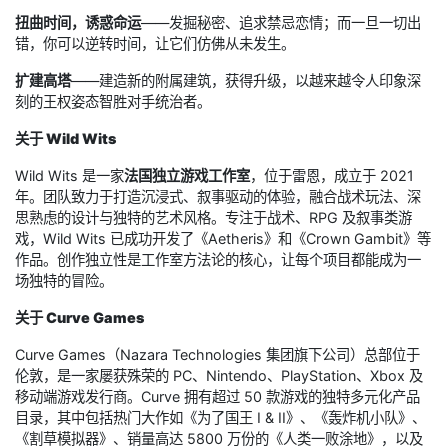
扭曲时间，诱惑命运
——发掘秘密、追求禁忌恋情；而一旦一切出
错，你可以逆转时间，让它们仿佛从未发生。
扩建高塔
——建造新的附属建筑，获得升级，以越来越令人印象深
刻的王权姿态智胜对手统治者。
关于 Wild Wits
Wild Wits 是一家
法国独立游戏工作室
，位于雷恩，成立于 2021
年。团队致力于打造沉浸式、叙事驱动的体验，融合战术玩法、深
思熟虑的设计与独特的艺术风格。专注于战术、RPG 及叙事类游
戏，Wild Wits 已成功开发了《Aetheris》和《Crown Gambit》等
作品。创作独立性是工作室方法论的核心，让每个项目都能成为一
场独特的冒险。
关于 Curve Games
Curve Games（Nazara Technologies 集团旗下公司）总部位于
伦敦，是一家屡获殊荣的 PC、Nintendo、PlayStation、Xbox 及
移动端游戏发行商。Curve 拥有超过 50 款游戏的独特多元化产品
目录，其中包括热门大作如《为了国王 I & II》、《轰炸机小队》、
《割草模拟器》、销量高达 5800 万份的《人类一败涂地》，以及