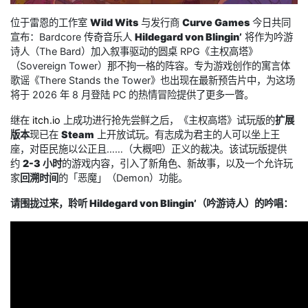
位于雷恩的工作室
Wild Wits
与发行商
Curve Games
今日共同
宣布：Bardcore 传奇音乐人
Hildegard von Blingin’
将作为吟游
诗人（The Bard）加入叙事驱动的圆桌 RPG《主权高塔》
（Sovereign Tower）那不拘一格的阵容。专为游戏创作的寓言体
歌谣《There Stands the Tower》也出现在最新预告片中，为这场
将于 2026 年 8 月登陆 PC 的热情冒险提供了更多一瞥。
继在
itch.io
上成功进行抢先尝鲜之后，《主权高塔》试玩版的
扩展
版本
现已在
Steam
上开放试玩。有志成为君主的人可以坐上王
座，对臣民施以公正且……（大概吧）正义的裁决。该试玩版提供
约
2-3 小时
的游戏内容，引入了新角色、新故事，以及一个允许玩
家
回溯时间
的「恶魔」（Demon）功能。
请围拢过来，聆听 Hildegard von Blingin’（吟游诗人）的吟唱：