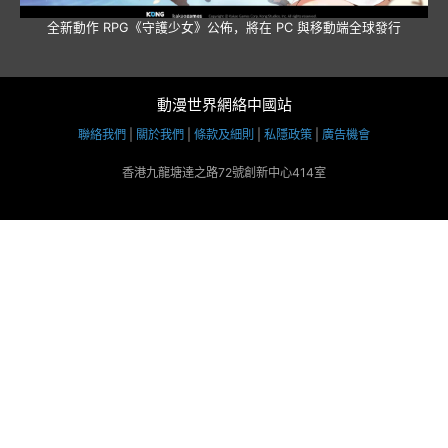
全新動作 RPG《守護少女》公佈，將在 PC 與移動端全球發行
動漫世界網絡中國站
聯絡我們
|
關於我們
|
條款及細則
|
私隱政策
|
廣告機會
香港九龍塘達之路72號創新中心414室