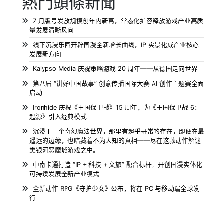
熱門頭條新聞
7 月版号发放规模创年内新高，常态化扩容释放游戏产业高质
量发展清晰风向
线下沉浸乐园开辟国漫全新增长曲线，IP 实景化成产业核心
发展新方向
Kalypso Media 庆祝策略游戏 20 周年——从德国走向世界
第八届 “讲好中国故事” 创意传播国际大赛 AI 创作主题赛全面
启动
Ironhide 庆祝《王国保卫战》15 周年，为《王国保卫战 6：
起源》引入经典模式
沉浸于一个奇幻魔法世界，那里有超乎寻常的存在，即便在最
遥远的边缘，也暗藏着不为人知的真相——尽在这款动作解谜
类银河恶魔城游戏之中。
中南卡通打造 “IP + 科技 + 文旅” 融合标杆，开创国漫实体化
可持续发展全新产业模式
全新动作 RPG《守护少女》公布，将在 PC 与移动端全球发
行