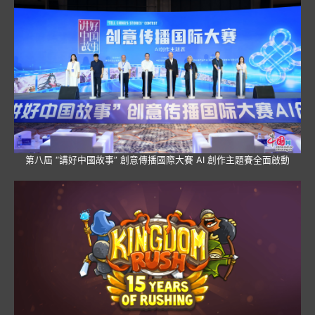
第八屆 “講好中國故事” 創意傳播國際大賽 AI 創作主題賽全面啟動