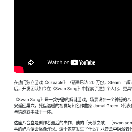
在热门独立游戏《Sizeable》（销量已达 20 万份，Steam 
后，开发团队如今在《Swan Song》中探索了更加个人化、更
《Swan Song》是一款宁静的解谜游戏，场景设在一个神秘
安返回巢穴。凭借温暖的视觉与知名作曲家 Jamal Green（代
与情感叙事融于一体。
这座八音盒是创作者最后的杰作、他的「天鹅之歌」（swan s
事的碎片便会逐渐浮现。这个家庭发生了什么？八音盒中隐藏着