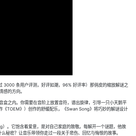
上超过 3000 条用户评测，好评如潮，96% 好评率）那俏皮的缩放解谜之
具情感的方向。
的八音盒之内。你需要在音阶上放置音符，谱出旋律，引导一只小天鹅平
表作《TOEM》）创作的舒缓配乐，《Swan Song》将巧妙的解谜设计
ong）。它饱含着爱意，是对自己家庭的致敬。每解开一个谜题，他故
什么秘密？让音乐带领你走过一段关于悲伤、回忆与悔恨的故事。