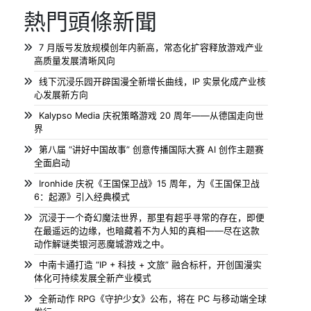
熱門頭條新聞
7 月版号发放规模创年内新高，常态化扩容释放游戏产业
高质量发展清晰风向
线下沉浸乐园开辟国漫全新增长曲线，IP 实景化成产业核
心发展新方向
Kalypso Media 庆祝策略游戏 20 周年——从德国走向世
界
第八届 “讲好中国故事” 创意传播国际大赛 AI 创作主题赛
全面启动
Ironhide 庆祝《王国保卫战》15 周年，为《王国保卫战
6：起源》引入经典模式
沉浸于一个奇幻魔法世界，那里有超乎寻常的存在，即便
在最遥远的边缘，也暗藏着不为人知的真相——尽在这款
动作解谜类银河恶魔城游戏之中。
中南卡通打造 “IP + 科技 + 文旅” 融合标杆，开创国漫实
体化可持续发展全新产业模式
全新动作 RPG《守护少女》公布，将在 PC 与移动端全球