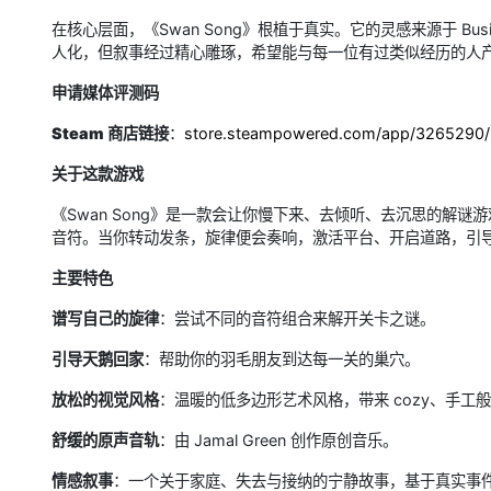
在核心层面，《Swan Song》根植于真实。它的灵感来源于 Busin
人化，但叙事经过精心雕琢，希望能与每一位有过类似经历的人
申请媒体评测码
Steam 商店链接
：
store.steampowered.com/app/3265290
关于这款游戏
《Swan Song》是一款会让你慢下来、去倾听、去沉思的解
音符。当你转动发条，旋律便会奏响，激活平台、开启道路，引
主要特色
谱写自己的旋律
：尝试不同的音符组合来解开关卡之谜。
引导天鹅回家
：帮助你的羽毛朋友到达每一关的巢穴。
放松的视觉风格
：温暖的低多边形艺术风格，带来 cozy、手工
舒缓的原声音轨
：由 Jamal Green 创作原创音乐。
情感叙事
：一个关于家庭、失去与接纳的宁静故事，基于真实事