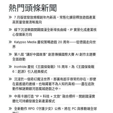
熱門頭條新聞
7 月版號發放規模創年內新高，常態化擴容釋放遊戲產業
高質量發展清晰風向
線下沉浸樂園開闢國漫全新增長曲線，IP 實景化成產業核
心發展新方向
Kalypso Media 慶祝策略遊戲 20 周年——從德國走向世
界
第八屆 “講好中國故事” 創意傳播國際大賽 AI 創作主題賽
全面啟動
Ironhide 慶祝《王國保衛戰》15 周年，為《王國保衛戰
6：起源》引入經典模式
沉浸於一個奇幻魔法世界，那裏有超乎尋常的存在，即便
在最遙遠的邊緣，也暗藏著不為人知的真相——盡在這款
動作解謎類銀河惡魔城遊戲之中。
中南卡通打造 “IP + 科技 + 文旅” 融合標杆，開創國漫實
體化可持續發展全新產業模式
全新動作 RPG《守護少女》公佈，將在 PC 與移動端全球