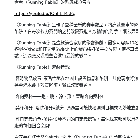
看看《Running Fable》的新遊戲預告片:
https://youtu.be/fQnbLtl4sRg
《Running Fable》呈現了壹種全新的賽車類型，將高速
陷阱，在每次拉力賽開始之前改變賽道。欺騙妳的對手，讓它第壹
《Running Fable》是壹款適合家庭的聚會遊戲，最多可容納
遊戲在Xbox和任天堂Switch上的發布將打破平臺障礙，使
數，通過交叉遊戲整合進行最終的戰鬥。
《Running Fable》遊戲特點:
l實時物品放置-策略性地在地圖上設置物品和陷阱。其他玩家將
甚至灌木叢下設置陷阱，徹底改變賽道。
l奔向獎杯——跑、跳、躲、飛，壹路奔向獎杯!
l獎杯積分+陷阱積分=總分-通過盡可能快地達到目標或巧妙地放
l可自定義角色-多達40種不同的自定義選項。每個玩家都可以
廳的每個回合之間!
壹定要在任天堂Switch上列出《Running Fable》的願望清單: