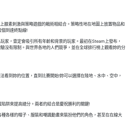
賽車的腎上腺素刺激與策略遊戲的戰術相結合。策略性地在地圖上放置物品和
個到達終點線!
10名玩家，壹定會吸引所有年齡和背景的玩家。最初在Steam上發布，
賽車體驗沒有限制。與世界各地的人們競爭，並在全球排行榜上觀看妳的分
無法看到妳的位置，直到比賽開始!妳可以選擇在陸地、水中、空中，
置陷阱來提高總分。兩者的結合是慶祝勝利的關鍵!
用各種各樣的帽子、服裝和嘲諷動畫來裝扮他們的角色，甚至在在線大