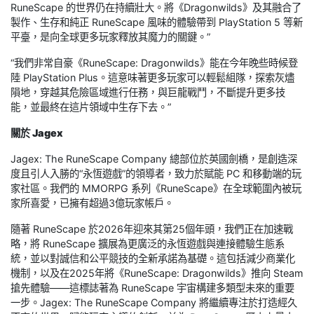
RuneScape 的世界仍在持續壯大。將《Dragonwilds》及其融合了
製作、生存和純正 RuneScape 風味的體驗帶到 PlayStation 5 等新
平臺，是向全球更多玩家釋放其魔力的關鍵。”
“我們非常自豪《RuneScape: Dragonwilds》能在今年晚些時候登
陸 PlayStation Plus。這意味著更多玩家可以輕鬆組隊，探索灰燼
隕地，穿越其危險區域進行任務，與巨龍戰鬥，不斷提升更多技
能，並最終在這片領域中生存下去。”
關於 Jagex
Jagex: The RuneScape Company 總部位於英國劍橋，是創造深
度且引人入勝的“永恆遊戲”的領導者，致力於賦能 PC 和移動端的玩
家社區。我們的 MMORPG 系列《RuneScape》在全球範圍內被玩
家所喜愛，已擁有超過3億玩家帳戶。
隨著 RuneScape 於2026年迎來其第25個年頭，我們正在加速戰
略，將 RuneScape 擴展為更廣泛的永恆遊戲與連接體驗生態系
統，並以對誠信和公平競技的全新承諾為基礎。這包括減少商業化
機制，以及在2025年將《RuneScape: Dragonwilds》推向 Steam
搶先體驗——這標誌著為 RuneScape 宇宙構建多類型未來的重要
一步。Jagex: The RuneScape Company 將繼續專注於打造經久