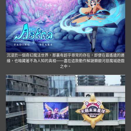
沉浸於一個奇幻魔法世界，那裏有超乎尋常的存在，即便在最遙遠的邊
緣，也暗藏著不為人知的真相——盡在這款動作解謎類銀河惡魔城遊戲
之中。