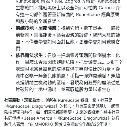
RuneScape 傳說。與如 Zogres 等傳奇 RuneScape
生物戰鬥，挑戰黑騎士以及全新而可怕的 Garou，所
有這一切都伴隨著重新編曲的 RuneScape 經典原聲
和數小時的全新音樂。
磨練技能，屠龍降魔：
找到它們，擲下戰書，一路披
荊斬棘，直搗龍後。循著毀滅的蹤跡，揭開大陸的謎
團，不僅要學會如何面對巨龍，更要學會如何戰勝它
們。
依靠魔法求生：
召喚一把幽靈斧頭瞬間砍倒樹木！化
作一團魔法雲霧閃爍避開危險。把骨頭變成……桃子？
灰燼隕地富含靈氣的環境提供了無與倫比的力量。從
湖中召喚一陣魚兒龍捲風！手指一彈炸開礦脈！穿越
灰燼隕地生機勃勃的區域，發現為何狂野的魔法從這
片破碎的土地中湧出，並駕馭這股力量以求生存！
社區驅動，玩家為本：
與所有 RuneScape 遊戲一樣，社區是
《RuneScape: Dragonwilds》的核心。無論玩家是與朋友一起冒
險還是獨自前行，每一個意見都很重要，未來的遊戲走向將由社區
共同塑造。Jesse America，《RuneScape: Dragonwilds》執行
製作人表示：“在 MMORPG 領域成為標誌性作品的25年後，