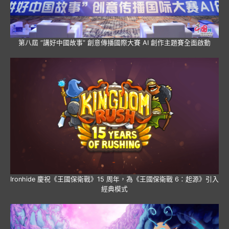
第八屆 “講好中國故事” 創意傳播國際大賽 AI 創作主題賽全面啟動
Ironhide 慶祝《王國保衛戰》15 周年，為《王國保衛戰 6：起源》引入
經典模式