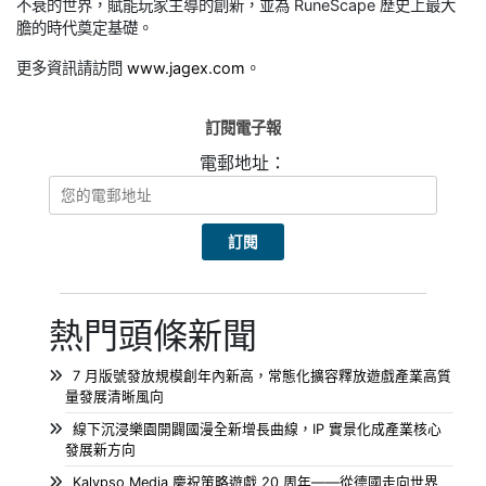
不衰的世界，賦能玩家主導的創新，並為 RuneScape 歷史上最大
膽的時代奠定基礎。
更多資訊請訪問
www.jagex.com
。
訂閱電子報
電郵地址：
熱門頭條新聞
7 月版號發放規模創年內新高，常態化擴容釋放遊戲產業高質
量發展清晰風向
線下沉浸樂園開闢國漫全新增長曲線，IP 實景化成產業核心
發展新方向
Kalypso Media 慶祝策略遊戲 20 周年——從德國走向世界