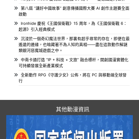
第八屆 “講好中國故事” 創意傳播國際大賽 AI 創作主題賽全面
啟動
Ironhide 慶祝《王國保衛戰》15 周年，為《王國保衛戰 6：
起源》引入經典模式
沉浸於一個奇幻魔法世界，那裏有超乎尋常的存在，即便在最
遙遠的邊緣，也暗藏著不為人知的真相——盡在這款動作解謎
類銀河惡魔城遊戲之中。
中南卡通打造 “IP + 科技 + 文旅” 融合標杆，開創國漫實體化
可持續發展全新產業模式
全新動作 RPG《守護少女》公佈，將在 PC 與移動端全球發
行
其他動漫資訊