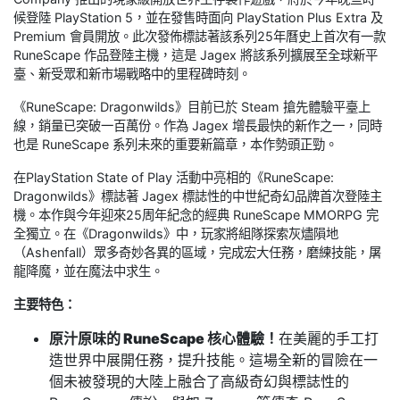
候登陸 PlayStation 5，並在發售時面向 PlayStation Plus Extra 及
Premium 會員開放。此次發佈標誌著該系列25年曆史上首次有一款
RuneScape 作品登陸主機，這是 Jagex 將該系列擴展至全球新平
臺、新受眾和新市場戰略中的里程碑時刻。
《RuneScape: Dragonwilds》目前已於 Steam 搶先體驗平臺上
線，銷量已突破一百萬份。作為 Jagex 增長最快的新作之一，同時
也是 RuneScape 系列未來的重要新篇章，本作勢頭正勁。
在PlayStation State of Play 活動中亮相的《RuneScape:
Dragonwilds》標誌著 Jagex 標誌性的中世紀奇幻品牌首次登陸主
機。本作與今年迎來25周年紀念的經典 RuneScape MMORPG 完
全獨立。在《Dragonwilds》中，玩家將組隊探索灰燼隕地
（Ashenfall）眾多奇妙各異的區域，完成宏大任務，磨練技能，屠
龍降魔，並在魔法中求生。
主要特色：
原汁原味的 RuneScape 核心體驗！
在美麗的手工打
造世界中展開任務，提升技能。這場全新的冒險在一
個未被發現的大陸上融合了高級奇幻與標誌性的