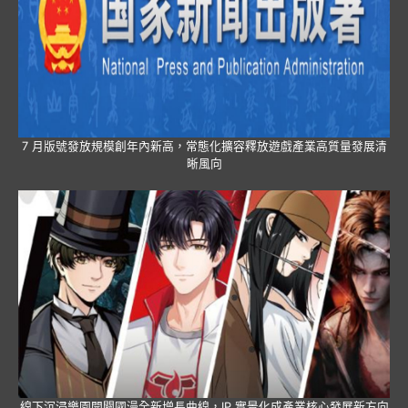
7 月版號發放規模創年內新高，常態化擴容釋放遊戲產業高質量發展清
晰風向
線下沉浸樂園開闢國漫全新增長曲線，IP 實景化成產業核心發展新方向