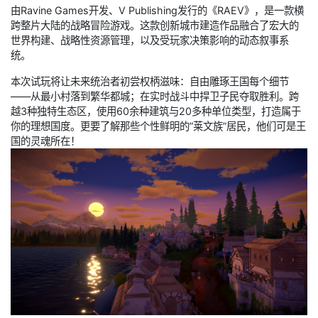
由Ravine Games开发、V Publishing发行的《RAEV》，是一款横
跨整片大陆的战略冒险游戏。这款创新城市建造作品融合了宏大的
世界构建、战略性资源管理，以及受玩家决策影响的动态叙事系
统。
本次试玩将让未来统治者初尝权柄滋味：自由雕琢王国每个细节
——从最小村落到繁华都城；在实时战斗中捍卫子民夺取胜利。跨
越3种独特生态区，使用60余种建筑与20多种单位类型，打造属于
你的理想国度。更要了解那些个性鲜明的”莱文族”居民，他们可是王
国的灵魂所在！