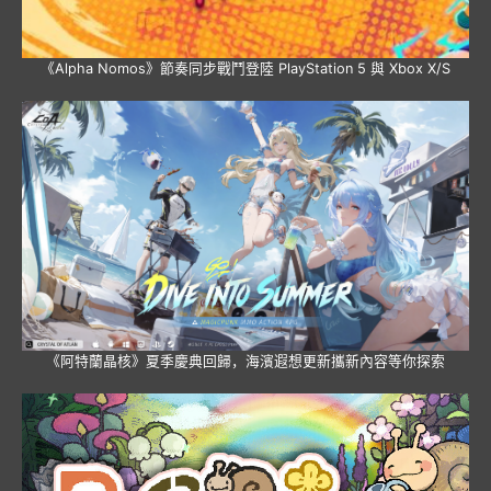
《Alpha Nomos》節奏同步戰鬥登陸 PlayStation 5 與 Xbox X/S
《阿特蘭晶核》夏季慶典回歸，海濱遐想更新攜新內容等你探索