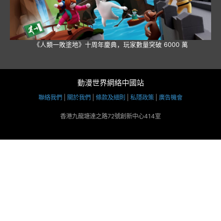
《人類一敗塗地》十周年慶典，玩家數量突破 6000 萬
動漫世界網絡中國站
聯絡我們
|
關於我們
|
條款及細則
|
私隱政策
|
廣告機會
香港九龍塘達之路72號創新中心414室