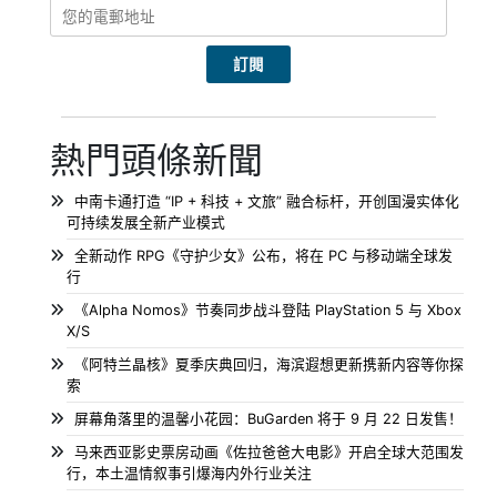
熱門頭條新聞
中南卡通打造 “IP + 科技 + 文旅” 融合标杆，开创国漫实体化
可持续发展全新产业模式
全新动作 RPG《守护少女》公布，将在 PC 与移动端全球发
行
《Alpha Nomos》节奏同步战斗登陆 PlayStation 5 与 Xbox
X/S
《阿特兰晶核》夏季庆典回归，海滨遐想更新携新内容等你探
索
屏幕角落里的温馨小花园：BuGarden 将于 9 月 22 日发售！
马来西亚影史票房动画《佐拉爸爸大电影》开启全球大范围发
行，本土温情叙事引爆海内外行业关注