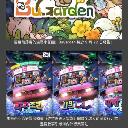
螢幕角落裏的溫馨小花園：BuGarden 將於 9 月 22 日發售！
馬來西亞影史票房動畫《佐拉爸爸大電影》開啟全球大範圍發行，本土
溫情敘事引爆海內外行業關注