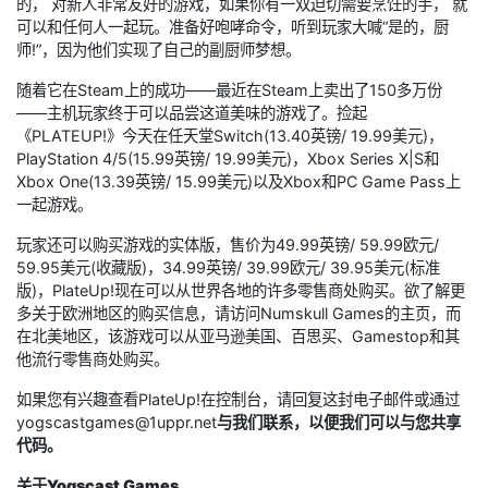
的， 对新人非常友好的游戏，如果你有一双迫切需要烹饪的手， 就
可以和任何人一起玩。准备好咆哮命令，听到玩家大喊“是的，厨
师!”，因为他们实现了自己的副厨师梦想。
随着它在Steam上的成功——最近在Steam上卖出了150多万份
——主机玩家终于可以品尝这道美味的游戏了。捡起
《PLATEUP!》今天在任天堂Switch(13.40英镑/ 19.99美元)，
PlayStation 4/5(15.99英镑/ 19.99美元)，Xbox Series X|S和
Xbox One(13.39英镑/ 15.99美元)以及Xbox和PC Game Pass上
一起游戏。
玩家还可以购买游戏的实体版，售价为49.99英镑/ 59.99欧元/
59.95美元(收藏版)，34.99英镑/ 39.99欧元/ 39.95美元(标准
版)，PlateUp!现在可以从世界各地的许多零售商处购买。欲了解更
多关于欧洲地区的购买信息，请访问Numskull Games的主页，而
在北美地区，该游戏可以从亚马逊美国、百思买、Gamestop和其
他流行零售商处购买。
如果您有兴趣查看PlateUp!在控制台，请回复这封电子邮件或通过
yogscastgames@1uppr.net
与我们联系，以便我们可以与您共享
代码。
关于Yogscast Games