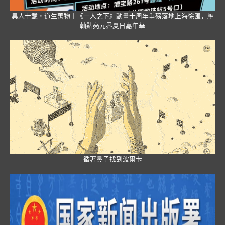
異人十載・道生萬物｜《一人之下》動畫十周年重磅落地上海徐匯，壓
軸點亮元界夏日嘉年華
循著鼻子找到波爾卡