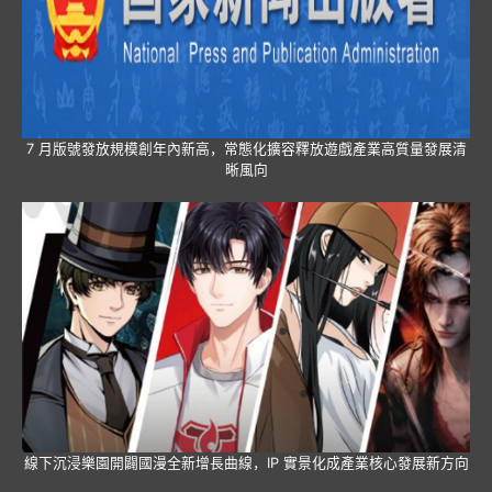
7 月版號發放規模創年內新高，常態化擴容釋放遊戲產業高質量發展清
晰風向
線下沉浸樂園開闢國漫全新增長曲線，IP 實景化成產業核心發展新方向