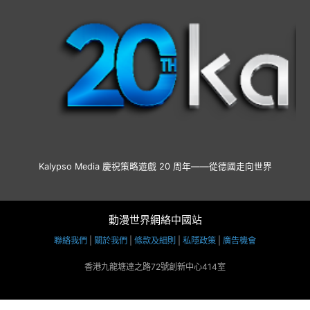
Kalypso Media 慶祝策略遊戲 20 周年——從德國走向世界
動漫世界網絡中國站
聯絡我們
|
關於我們
|
條款及細則
|
私隱政策
|
廣告機會
香港九龍塘達之路72號創新中心414室