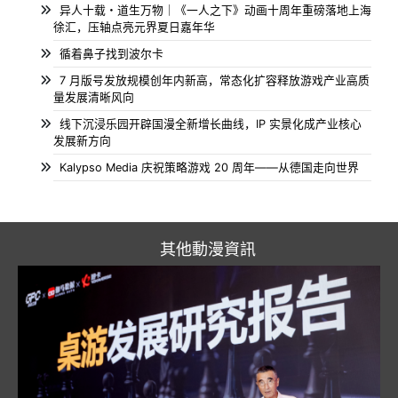
异人十载・道生万物｜《一人之下》动画十周年重磅落地上海
徐汇，压轴点亮元界夏日嘉年华
循着鼻子找到波尔卡
7 月版号发放规模创年内新高，常态化扩容释放游戏产业高质
量发展清晰风向
线下沉浸乐园开辟国漫全新增长曲线，IP 实景化成产业核心
发展新方向
Kalypso Media 庆祝策略游戏 20 周年——从德国走向世界
其他動漫資訊