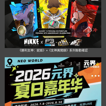
《勝利女神：妮姬》×《女神異聞錄》系列聯動確認