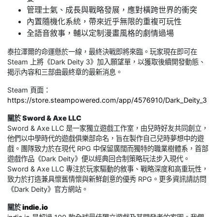
管理士氣、成長與戰略發展，應對橫跨世界的衝突
內置隨機化系統，帶來近乎無限的重複可玩性
全語音敘事，輔以定制漫畫風格的劇情過場
泰拉澤爾的命運懸於一線，最終決戰即將來臨。玩家現在即可在
Steam 上將《Dark Deity 3》加入願望單，以獲取後續開發動態、
揭示內容和三部曲最終章的最新消息。
Steam 頁面：
https://store.steampowered.com/app/4576910/Dark_Deity_3
關於 Sword & Axe LLC
Sword & Axe LLC 是一家獨立遊戲工作室，由兒時好友共同創立，
他們以中學時代的遊戲俱樂部命名，旨在製作自己兒時夢想中的遊
戲。團隊致力於在現代 RPG 中保留廣闊而獨特的職業樹體系，首部
遊戲作品《Dark Deity》便以經典回合制策略玩法步入現代。
Sword & Axe LLC 專注於玩家驅動的敘事、戰略深度和高重玩性，
致力於打造兼具懷舊情懷與新鮮創意的優秀 RPG。更多資訊請訪問
《Dark Deity》官方網站。
關於
indie.io