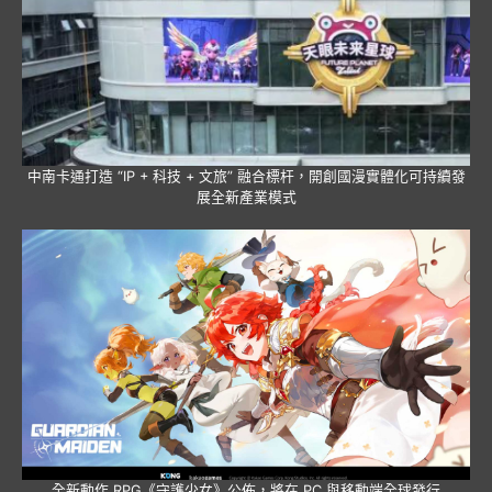
中南卡通打造 “IP + 科技 + 文旅” 融合標杆，開創國漫實體化可持續發
展全新產業模式
全新動作 RPG《守護少女》公佈，將在 PC 與移動端全球發行