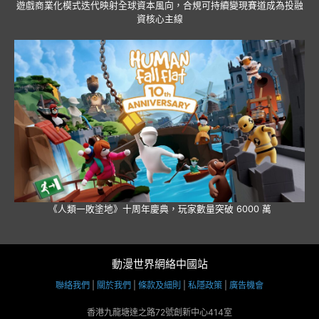
遊戲商業化模式迭代映射全球資本風向，合規可持續變現賽道成為投融
資核心主線
《人類一敗塗地》十周年慶典，玩家數量突破 6000 萬
動漫世界網絡中國站
聯絡我們
|
關於我們
|
條款及細則
|
私隱政策
|
廣告機會
香港九龍塘達之路72號創新中心414室