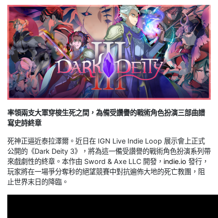
率領兩支大軍穿梭生死之間，為備受讚譽的戰術角色扮演三部曲譜
寫史詩終章
死神正逼近泰拉澤爾。近日在 IGN Live Indie Loop 展示會上正式
公開的《Dark Deity 3》，將為這一備受讚譽的戰術角色扮演系列帶
來戲劇性的終章。本作由 Sword & Axe LLC 開發，
indie.io
發行，
玩家將在一場爭分奪秒的絕望競賽中對抗遍佈大地的死亡教團，阻
止世界末日的降臨。