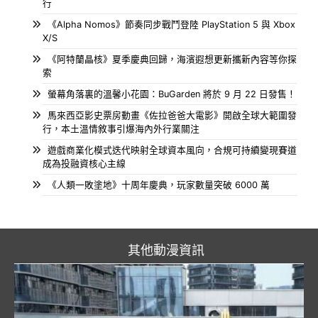
行
《Alpha Nomos》節奏同步戰鬥登陸 PlayStation 5 與 Xbox
X/S
《阿特蘭晶核》夏季慶典回歸，海濱遐想更新攜新內容等你探
索
螢幕角落裏的溫馨小花園：BuGarden 將於 9 月 22 日發售！
馬來西亞影史票房動畫《佐拉爸爸大電影》開啟全球大範圍發
行，本土溫情敘事引爆海內外行業關注
遊戲商業化模式迭代映射全球資本風向，合規可持續變現賽道
成為投融資核心主線
《人類一敗塗地》十周年慶典，玩家數量突破 6000 萬
其他動漫資訊