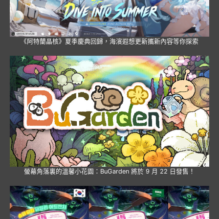
《阿特蘭晶核》夏季慶典回歸，海濱遐想更新攜新內容等你探索
螢幕角落裏的溫馨小花園：BuGarden 將於 9 月 22 日發售！