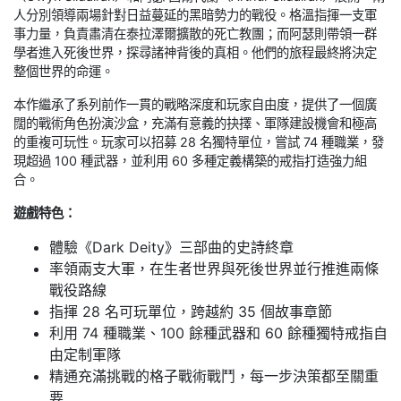
人分別領導兩場針對日益蔓延的黑暗勢力的戰役。格溫指揮一支軍
事力量，負責肅清在泰拉澤爾擴散的死亡教團；而阿瑟則帶領一群
學者進入死後世界，探尋諸神背後的真相。他們的旅程最終將決定
整個世界的命運。
本作繼承了系列前作一貫的戰略深度和玩家自由度，提供了一個廣
闊的戰術角色扮演沙盒，充滿有意義的抉擇、軍隊建設機會和極高
的重複可玩性。玩家可以招募 28 名獨特單位，嘗試 74 種職業，發
現超過 100 種武器，並利用 60 多種定義構築的戒指打造強力組
合。
遊戲特色：
體驗《Dark Deity》三部曲的史詩終章
率領兩支大軍，在生者世界與死後世界並行推進兩條
戰役路線
指揮 28 名可玩單位，跨越約 35 個故事章節
利用 74 種職業、100 餘種武器和 60 餘種獨特戒指自
由定制軍隊
精通充滿挑戰的格子戰術戰鬥，每一步決策都至關重
要