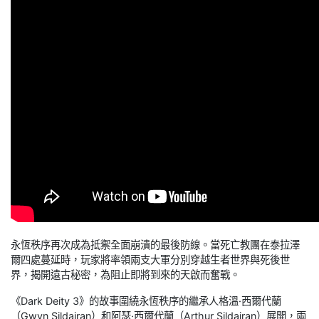
永恆秩序再次成為抵禦全面崩潰的最後防線。當死亡教團在泰拉澤
爾四處蔓延時，玩家將率領兩支大軍分別穿越生者世界與死後世
界，揭開遠古秘密，為阻止即將到來的天啟而奮戰。
《Dark Deity 3》的故事圍繞永恆秩序的繼承人格溫·西爾代蘭
（Gwyn Sildairan）和阿瑟·西爾代蘭（Arthur Sildairan）展開，兩