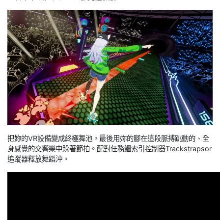
把妳的VR設備變成終極舞池。最後用妳的腳在這段脈搏跳動的、全
身感覺的交響樂中跺著節拍。配對任務鱷索引控制器Trackstrapsor
追蹤器釋放舞蹈沖。