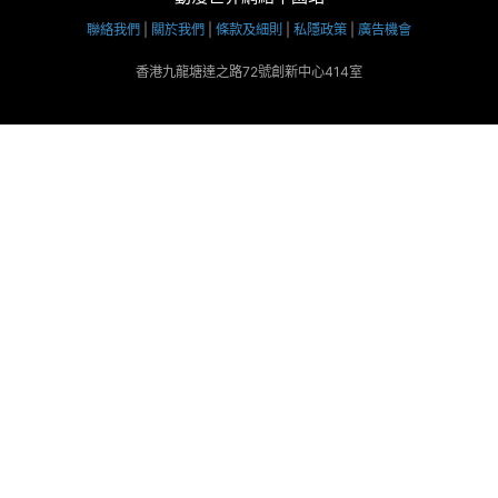
聯絡我們
|
關於我們
|
條款及細則
|
私隱政策
|
廣告機會
香港九龍塘達之路72號創新中心414室