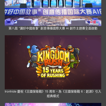
第八屆 “講好中國故事” 創意傳播國際大賽 AI 創作主題賽全面啟動
Ironhide 慶祝《王國保衛戰》15 周年，為《王國保衛戰 6：起源》引入
經典模式