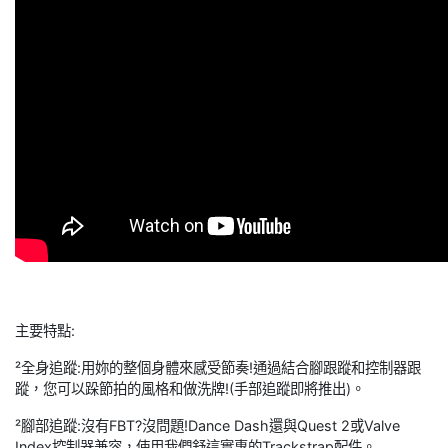
主要特點:
²全身追蹤:用妳的整個身體來感受節奏!通過結合腳跟蹤和控制器跟
蹤，您可以跺節拍的風格和做洗牌!(手部追蹤即將推出)。
²腳部追蹤:沒有FBT?沒問題!Dance Dash還與Quest 2或Valve
Index控制器兼容，使用我們舒這實惠的Trackstrap配件。