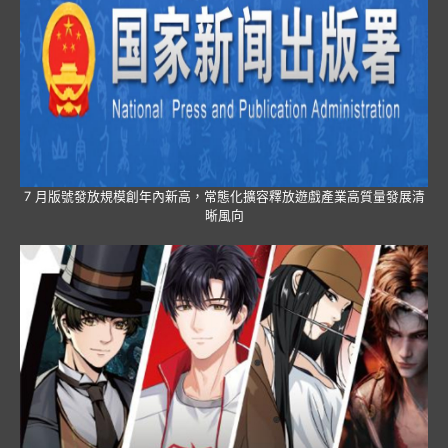
7 月版號發放規模創年內新高，常態化擴容釋放遊戲產業高質量發展清
晰風向