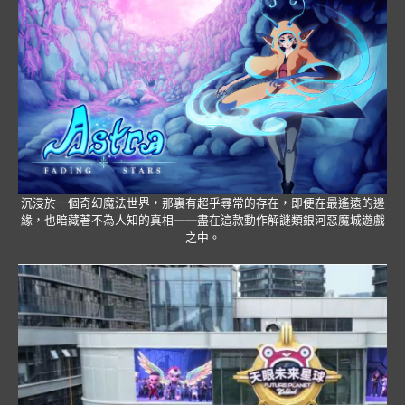
沉浸於一個奇幻魔法世界，那裏有超乎尋常的存在，即便在最遙遠的邊
緣，也暗藏著不為人知的真相——盡在這款動作解謎類銀河惡魔城遊戲
之中。