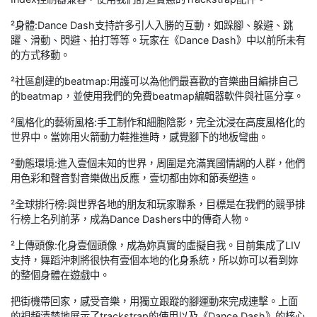
²身體:Dance Dash支持許多引人入勝的互動，如跺腳、躲避、跳
躍、滑動、閃避、拍打等等。玩家在《Dance Dash》中以前所未有
的方式移動。
²社區創建的beatmap:用護可以為他們最喜歡的音樂曲目編排自己
的beatmap，並使用我們的免費beatmap編輯器軟件與社區分享。
²風格化的藝術風格:手工制作和細胞陰影，完全沈浸在高度風格化的
世界中。當妳用火箭動力鞋推進時，感覺腳下的地板彎曲。
²動態環境:進入壹個未知的世界，周圍是充滿異國情調的人群，他們
用色彩和聲音對音樂做出反應，壹切都由妳和節奏塑造。
²全球排行榜:與世界各地的朋友和玩家聯系，目標是在我們的競爭排
行榜上名列前茅，成為Dance Dashers中的傳奇人物。
²上傳頭像:化身壹個頭像，成為妳真實的虛擬自我。目前集成了LIV
支持，舞蹈沖刺將很快有壹個本地的化身系統，所以妳可以看到妳
的整個身體在遊戲中。
把街機帶回家，感受音樂，用獨立跟蹤的腳運動來完成連擊。上面
的視頻清楚地展示了trackstrap的使用以及《Dance Dash》的核心