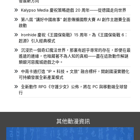
發展新方向
Kalypso Media 慶祝策略遊戲 20 周年——從德國走向世界
第八屆 “講好中國故事” 創意傳播國際大賽 AI 創作主題賽全面
啟動
Ironhide 慶祝《王國保衛戰》15 周年，為《王國保衛戰 6：
起源》引入經典模式
沉浸於一個奇幻魔法世界，那裏有超乎尋常的存在，即便在最
遙遠的邊緣，也暗藏著不為人知的真相——盡在這款動作解謎
類銀河惡魔城遊戲之中。
中南卡通打造 “IP + 科技 + 文旅” 融合標杆，開創國漫實體化
可持續發展全新產業模式
全新動作 RPG《守護少女》公佈，將在 PC 與移動端全球發
行
其他動漫資訊