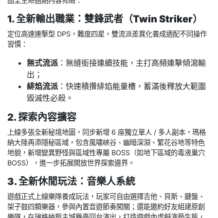
品全生命週期內容佈局：
1. 全新輸出職業：雙鋒武者（Twin Striker）
定位高速連擊型 DPS，難度四星，雙流派差異化養成適配不同操作
習慣：
無式流派
：無縫銜接連續技能，主打高頻連擊傾瀉輸
出；
緋焰流派
：快速積攢緋焰能量槽，蓄滿後釋放大範圍
毀滅性必殺。
2. 探索內容擴容
上線多張全新秘境地圖，同步新增 6 座獨立單人 / 多人副本，瑪格
納大陸再添隱秘區域，包含風嘯峽谷、幽暗深淵、繁花谷地等特色
地貌，新增變異野怪與區域性專屬 BOSS（如地下區域的毒液巢穴
BOSS），進一步拓展開放世界探索邊界。
3. 全新休閒玩法：音樂人系統
遊戲正式上線樂隊養成玩法，玩家可自由選擇吉他、貝斯、鍵盤、
架子鼓四類樂器，參與內置音遊節奏闖關；還能邀約好友組建原創
樂隊，在瑞格納斯主城舞臺同台演出，打造遊戲內虛擬演藝生態，