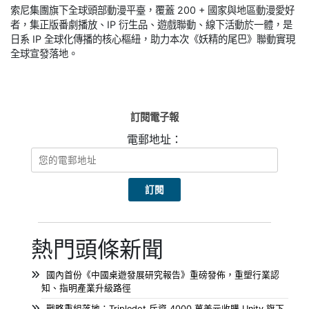
索尼集團旗下全球頭部動漫平臺，覆蓋 200 + 國家與地區動漫愛好
者，集正版番劇播放、IP 衍生品、遊戲聯動、線下活動於一體，是
日系 IP 全球化傳播的核心樞紐，助力本次《妖精的尾巴》聯動實現
全球宣發落地。
訂閱電子報
電郵地址：
熱門頭條新聞
國內首份《中國桌遊發展研究報告》重磅發佈，重塑行業認
知、指明產業升級路徑
戰略重組落地：Tripledot 斥資 4000 萬美元收購 Unity 旗下