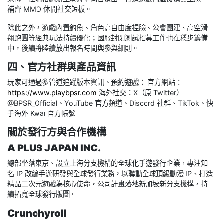
補齊 MMO 休閒社交短板。
除此之外，遊戲內置釣魚、角色高自由度捏臉、公會團建、高空滑
翔跑圖等經典玩法持續優化；國服封閉測試招募工作也在穩步籌備
中，後續將陸續放出報名時間與參與細則。
四、官方社群與產品資訊
玩家可通過多管道追蹤版本資訊、預約遊戲： 官方網站：
https://www.playbpsr.com
海外社交：X（原 Twitter）
@BPSR_Official、YouTube 官方頻道、Discord 社群、TikTok、快
手海外 Kwai 官方帳號
關於發行方與合作機構
A PLUS JAPAN INC.
總部坐落東京、設立上海分支機構的全球化手遊發行企業，專注知
名 IP 改編手遊研發與全球發行業務，以聯動全球頂級動漫 IP、打造
精品二次元遊戲為核心使命，公司計畫落地新加坡新分支機構，持
續拓寬全球發行版圖。
Crunchyroll