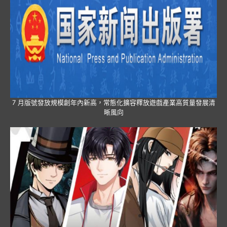
7 月版號發放規模創年內新高，常態化擴容釋放遊戲產業高質量發展清
晰風向