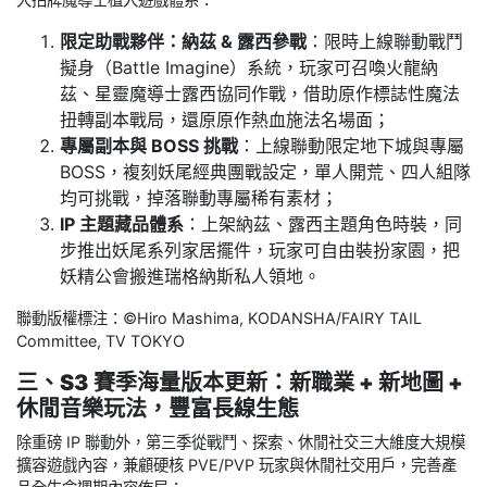
限定助戰夥伴：納茲 & 露西參戰
：限時上線聯動戰鬥
擬身（Battle Imagine）系統，玩家可召喚火龍納
茲、星靈魔導士露西協同作戰，借助原作標誌性魔法
扭轉副本戰局，還原原作熱血施法名場面；
專屬副本與 BOSS 挑戰
：上線聯動限定地下城與專屬
BOSS，複刻妖尾經典團戰設定，單人開荒、四人組隊
均可挑戰，掉落聯動專屬稀有素材；
IP 主題藏品體系
：上架納茲、露西主題角色時裝，同
步推出妖尾系列家居擺件，玩家可自由裝扮家園，把
妖精公會搬進瑞格納斯私人領地。
聯動版權標注：©Hiro Mashima, KODANSHA/FAIRY TAIL
Committee, TV TOKYO
三、S3 賽季海量版本更新：新職業 + 新地圖 +
休閒音樂玩法，豐富長線生態
除重磅 IP 聯動外，第三季從戰鬥、探索、休閒社交三大維度大規模
擴容遊戲內容，兼顧硬核 PVE/PVP 玩家與休閒社交用戶，完善產