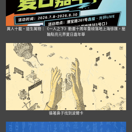
異人十載・道生萬物｜《一人之下》動畫十周年重磅落地上海徐匯，壓
軸點亮元界夏日嘉年華
循著鼻子找到波爾卡