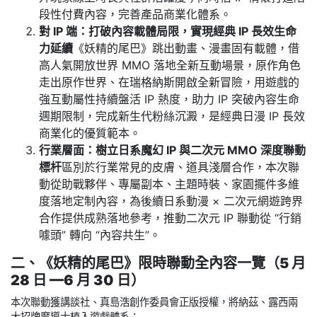
段性付費內容，完善產品商業化體系。
對 IP 端：打破內容載體局限，實現經典 IP 長效生命
力延續
《妖精的尾巴》跳出動畫、漫畫固有載體，借
高人氣開放世界 MMO 落地全新互動場景，原作角色
走出原作世界、在瑞格納斯開啟全新冒險，用遊戲的
強互動屬性持續盤活 IP 熱度，助力 IP 突破內容生命
週期限制，完成新生代粉絲沉澱，是經典日漫 IP 長效
商業化的優質範本。
行業層面：樹立日系魔幻 IP 與二次元 MMO 深度聯動
標杆
區別於行業常見的皮膚、道具淺層合作，本次聯
動從助戰夥伴、專屬副本、主題時裝、家園擺件多維
度落地定制內容，為後續日系動漫 × 二次元網遊跨界
合作提供成熟落地參考，推動二次元 IP 聯動從 “行銷
噱頭” 轉向 “內容共生”。
二、《妖精的尾巴》限時聯動全內容一覽（5 月
28 日 —6 月 30 日）
本次聯動獲講談社、真島浩創作委員會正版授權，將納茲、露西兩
大招牌魔導士植入遊戲體系：