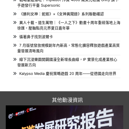
手遊發行平臺 Supersonic
《勝利女神：妮姬》×《女神異聞錄》系列聯動確認
異人十載・道生萬物｜《一人之下》動畫十周年重磅落地上海
徐匯，壓軸點亮元界夏日嘉年華
循著鼻子找到波爾卡
7 月版號發放規模創年內新高，常態化擴容釋放遊戲產業高質
量發展清晰風向
線下沉浸樂園開闢國漫全新增長曲線，IP 實景化成產業核心
發展新方向
Kalypso Media 慶祝策略遊戲 20 周年——從德國走向世界
其他動漫資訊