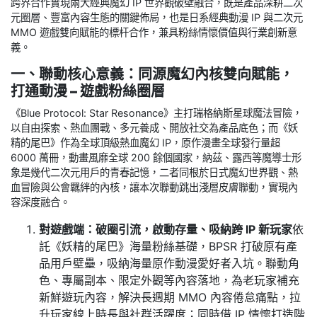
跨界合作實現兩大經典魔幻 IP 世界觀破壁融合，既是產品深耕二次
元圈層、豐富內容生態的關鍵佈局，也是日系經典動漫 IP 與二次元
MMO 遊戲雙向賦能的標杆合作，兼具粉絲情懷價值與行業創新意
義。
一、聯動核心意義：同源魔幻內核雙向賦能，
打通動漫 – 遊戲粉絲圈層
《Blue Protocol: Star Resonance》主打瑞格納斯星球魔法冒險，
以自由探索、熱血團戰、多元養成、開放社交為產品底色；而《妖
精的尾巴》作為全球頂級熱血魔幻 IP，原作漫畫全球發行量超
6000 萬冊，動畫風靡全球 200 餘個國家，納茲、露西等魔導士形
象是幾代二次元用戶的青春記憶，二者同根於日式魔幻世界觀、熱
血冒險與公會羈絆的內核，讓本次聯動跳出淺層皮膚聯動，實現內
容深度融合。
對遊戲端：破圈引流，啟動存量、吸納跨 IP 新玩家
依
託《妖精的尾巴》海量粉絲基礎，BPSR 打破原有產
品用戶壁壘，吸納海量原作動漫愛好者入坑。聯動角
色、專屬副本、限定外觀等內容落地，為老玩家補充
新鮮遊玩內容，解決長週期 MMO 內容倦怠痛點，拉
升玩家線上時長與社群活躍度；同時借 IP 情懷打造階