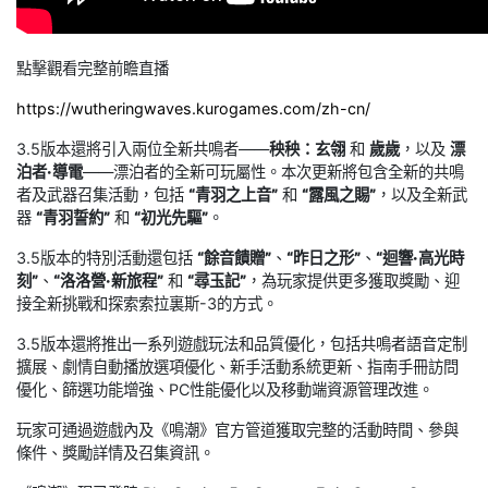
點擊觀看完整前瞻直播
https://wutheringwaves.kurogames.com/zh-cn/
3.5版本還將引入兩位全新共鳴者——
秧秧：玄翎
和
歲歲
，以及
漂
泊者·導電
——漂泊者的全新可玩屬性。本次更新將包含全新的共鳴
者及武器召集活動，包括
“青羽之上音”
和
“露風之賜”
，以及全新武
器
“青羽誓約”
和
“初光先驅”
。
3.5版本的特別活動還包括
“餘音饋贈”
、
“昨日之形”
、
“迴響·高光時
刻”
、
“洛洛營·新旅程”
和
“尋玉記”
，為玩家提供更多獲取獎勵、迎
接全新挑戰和探索索拉裏斯-3的方式。
3.5版本還將推出一系列遊戲玩法和品質優化，包括共鳴者語音定制
擴展、劇情自動播放選項優化、新手活動系統更新、指南手冊訪問
優化、篩選功能增強、PC性能優化以及移動端資源管理改進。
玩家可通過遊戲內及《鳴潮》官方管道獲取完整的活動時間、參與
條件、獎勵詳情及召集資訊。