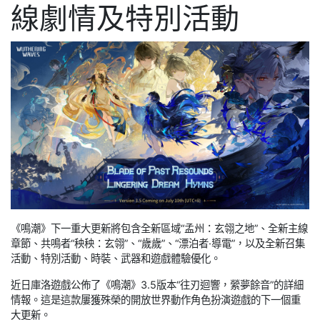
線劇情及特別活動
《鳴潮》下一重大更新將包含全新區域“孟州：玄翎之地”、全新主線
章節、共鳴者“秧秧：玄翎”、“歲歲”、“漂泊者·導電”，以及全新召集
活動、特別活動、時裝、武器和遊戲體驗優化。
近日庫洛遊戲公佈了《鳴潮》3.5版本“往刃迴響，縈夢餘音”的詳細
情報。這是這款屢獲殊榮的開放世界動作角色扮演遊戲的下一個重
大更新。