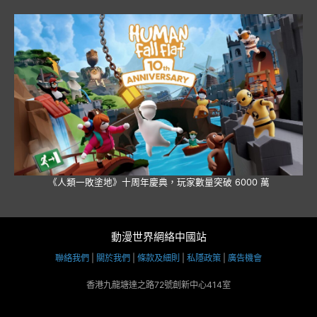
《人類一敗塗地》十周年慶典，玩家數量突破 6000 萬
動漫世界網絡中國站
聯絡我們
|
關於我們
|
條款及細則
|
私隱政策
|
廣告機會
香港九龍塘達之路72號創新中心414室