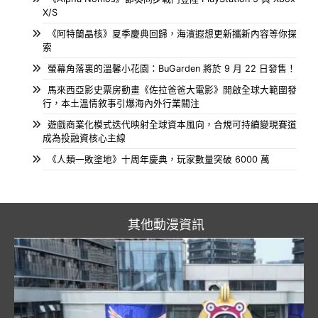
X/S
《阿特蘭晶核》夏季慶典回歸，海濱遐想更新攜新內容等你探
索
螢幕角落裏的溫馨小花園：BuGarden 將於 9 月 22 日發售！
馬來西亞影史票房動畫《佐拉爸爸大電影》開啟全球大範圍發
行，本土溫情敘事引爆海內外行業關注
遊戲商業化模式迭代映射全球資本風向，合規可持續變現賽道
成為投融資核心主線
《人類一敗塗地》十周年慶典，玩家數量突破 6000 萬
其他動漫資訊