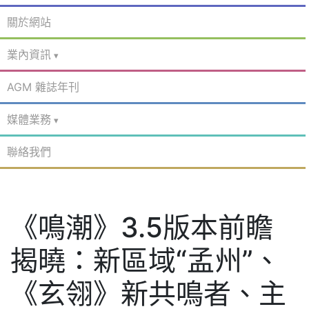
關於網站
業內資訊
AGM 雜誌年刊
媒體業務
聯絡我們
《鳴潮》3.5版本前瞻
揭曉：新區域“孟州”、
《玄翎》新共鳴者、主