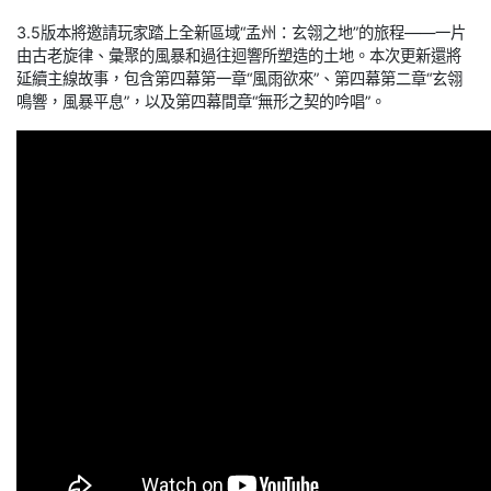
3.5版本將邀請玩家踏上全新區域“孟州：玄翎之地”的旅程——一片
由古老旋律、彙聚的風暴和過往迴響所塑造的土地。本次更新還將
延續主線故事，包含第四幕第一章“風雨欲來”、第四幕第二章“玄翎
鳴響，風暴平息”，以及第四幕間章“無形之契的吟唱”。