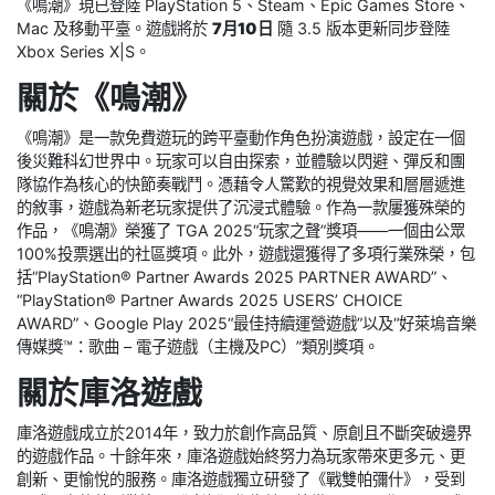
《鳴潮》現已登陸 PlayStation 5、Steam、Epic Games Store、
Mac 及移動平臺。遊戲將於
7月10日
隨 3.5 版本更新同步登陸
Xbox Series X|S。
關於《鳴潮》
《鳴潮》是一款免費遊玩的跨平臺動作角色扮演遊戲，設定在一個
後災難科幻世界中。玩家可以自由探索，並體驗以閃避、彈反和團
隊協作為核心的快節奏戰鬥。憑藉令人驚歎的視覺效果和層層遞進
的敘事，遊戲為新老玩家提供了沉浸式體驗。作為一款屢獲殊榮的
作品，《鳴潮》榮獲了 TGA 2025“玩家之聲”獎項——一個由公眾
100%投票選出的社區獎項。此外，遊戲還獲得了多項行業殊榮，包
括“PlayStation® Partner Awards 2025 PARTNER AWARD”、
“PlayStation® Partner Awards 2025 USERS’ CHOICE
AWARD”、Google Play 2025“最佳持續運營遊戲”以及“好萊塢音樂
傳媒獎™：歌曲 – 電子遊戲（主機及PC）”類別獎項。
關於庫洛遊戲
庫洛遊戲成立於2014年，致力於創作高品質、原創且不斷突破邊界
的遊戲作品。十餘年來，庫洛遊戲始終努力為玩家帶來更多元、更
創新、更愉悅的服務。庫洛遊戲獨立研發了《戰雙帕彌什》，受到