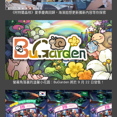
《阿特蘭晶核》夏季慶典回歸，海濱遐想更新攜新內容等你探索
螢幕角落裏的溫馨小花園：BuGarden 將於 9 月 22 日發售！