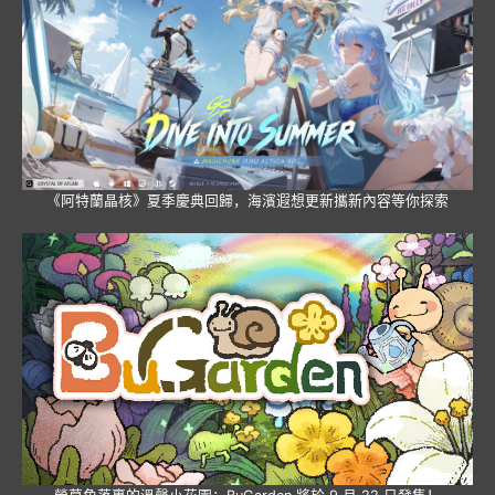
《阿特蘭晶核》夏季慶典回歸，海濱遐想更新攜新內容等你探索