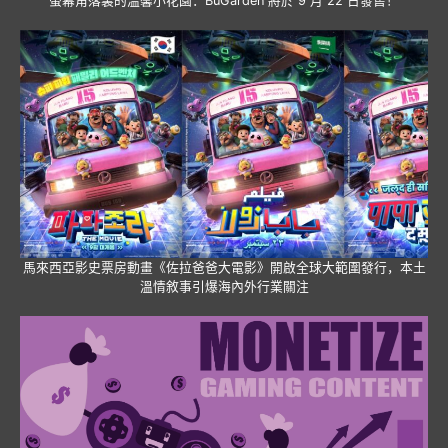
螢幕角落裏的溫馨小花園：BuGarden 將於 9 月 22 日發售！
馬來西亞影史票房動畫《佐拉爸爸大電影》開啟全球大範圍發行，本土
溫情敘事引爆海內外行業關注