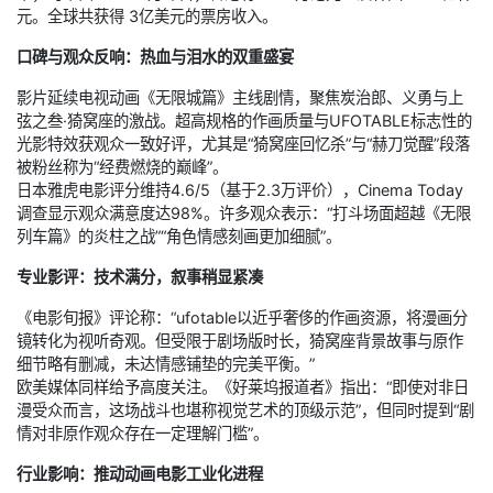
元。全球共获得 3亿美元的票房收入。
口碑与观众反响：热血与泪水的双重盛宴
影片延续电视动画《无限城篇》主线剧情，聚焦炭治郎、义勇与上
弦之叁·猗窝座的激战。超高规格的作画质量与UFOTABLE标志性的
光影特效获观众一致好评，尤其是“猗窝座回忆杀”与“赫刀觉醒”段落
被粉丝称为“经费燃烧的巅峰”。
日本雅虎电影评分维持4.6/5（基于2.3万评价），Cinema Today
调查显示观众满意度达98%。许多观众表示：“打斗场面超越《无限
列车篇》的炎柱之战”“角色情感刻画更加细腻”。
专业影评：技术满分，叙事稍显紧凑
《电影旬报》评论称：“ufotable以近乎奢侈的作画资源，将漫画分
镜转化为视听奇观。但受限于剧场版时长，猗窝座背景故事与原作
细节略有删减，未达情感铺垫的完美平衡。”
欧美媒体同样给予高度关注。《好莱坞报道者》指出：“即使对非日
漫受众而言，这场战斗也堪称视觉艺术的顶级示范”，但同时提到“剧
情对非原作观众存在一定理解门槛”。
行业影响：推动动画电影工业化进程