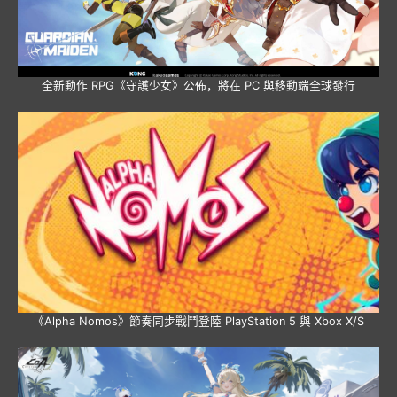
全新動作 RPG《守護少女》公佈，將在 PC 與移動端全球發行
《Alpha Nomos》節奏同步戰鬥登陸 PlayStation 5 與 Xbox X/S