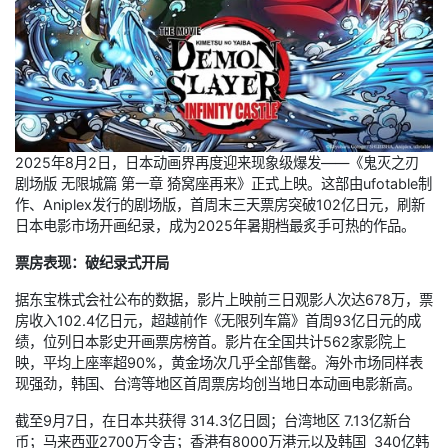
2025年8月2日，日本动画界再度迎来现象级爆发——《鬼灭之刃
剧场版 无限城篇 第一章 猗窝座再来》正式上映。这部由ufotable制
作、Aniplex发行的剧场版，首周末三天票房突破102亿日元，刷新
日本电影市场开画纪录，成为2025年暑期档最炙手可热的作品。
票房表现：破纪录式开局
据东宝株式会社公布的数据，影片上映前三日观影人次达678万，票
房收入102.4亿日元，超越前作《无限列车篇》首周93亿日元的成
绩，位列日本影史开画票房榜首。影片在全国共计562家影院上
映，平均上座率超90%，黄金场次几乎全部售罄。海外市场同样表
现强劲，韩国、台湾等地区首周票房均创当地日本动画电影新高。
截至9月7日，在日本共获得 314.3亿日圆；台湾地区 7.13亿新台
币；马来西亚2700万令吉；香港有8000万港元以及韩国 340亿韩