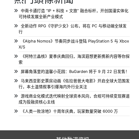
中南卡通打造 “IP + 科技 + 文旅” 融合标杆，开创国漫实体化
可持续发展全新产业模式
全新动作 RPG《守护少女》公布，将在 PC 与移动端全球发
行
《Alpha Nomos》节奏同步战斗登陆 PlayStation 5 与 Xbox
X/S
《阿特兰晶核》夏季庆典回归，海滨遐想更新携新内容等你探
索
屏幕角落里的温馨小花园：BuGarden 将于 9 月 22 日发售！
马来西亚影史票房动画《佐拉爸爸大电影》开启全球大范围发
行，本土温情叙事引爆海内外行业关注
游戏商业化模式迭代映射全球资本风向，合规可持续变现赛道
成为投融资核心主线
《人类一败涂地》十周年庆典，玩家数量突破 6000 万