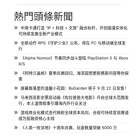
熱門頭條新聞
中南卡通打造 “IP + 科技 + 文旅” 融合标杆，开创国漫实体化
可持续发展全新产业模式
全新动作 RPG《守护少女》公布，将在 PC 与移动端全球发
行
《Alpha Nomos》节奏同步战斗登陆 PlayStation 5 与 Xbox
X/S
《阿特兰晶核》夏季庆典回归，海滨遐想更新携新内容等你探
索
屏幕角落里的温馨小花园：BuGarden 将于 9 月 22 日发售！
马来西亚影史票房动画《佐拉爸爸大电影》开启全球大范围发
行，本土温情叙事引爆海内外行业关注
游戏商业化模式迭代映射全球资本风向，合规可持续变现赛道
成为投融资核心主线
《人类一败涂地》十周年庆典，玩家数量突破 6000 万