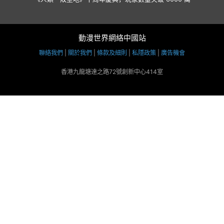
動漫世界網絡中國站
聯絡我們
|
關於我們
|
條款及細則
|
私隱政策
|
廣告機會
香港九龍塘達之路72號創新中心414室