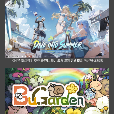
《阿特蘭晶核》夏季慶典回歸，海濱遐想更新攜新內容等你探索