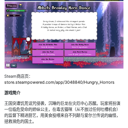
Steam商店页：
store.steampowered.com/app/3048840/Hungry_Horrors
游戏简介
王国突遭饥荒诅咒侵袭，沉睡的巨龙在灾厄中心苏醒。玩家将扮演
一位临危受命的娇纵公主，在毒舌猫咪（从不放过任何吐槽机会）
的监督下精进厨艺，用美食投喂来自不列颠与爱尔兰传说的幽怪，
拯救濒危的国土。