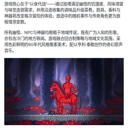
游戏核心在于“以食代战”——通过投喂满足幽怪的饥饿度、风味渴望
与味觉连锁需求，并用沿途收集的调味品升级菜肴。厨具、香料与
神器将改变每次冒险的体验，旅途中的随机事件与传奇角色更为旅
程增添变数。
所有幽怪、NPC与神器均根植于地域传说，既有广为人知的形象，
亦包含冷门的地方轶闻。游戏融合回合制策略与地域文化氛围，采
用色彩鲜明的90年代风格像素美术，配以亨利·泰勒创作的奇幻原声
音乐。