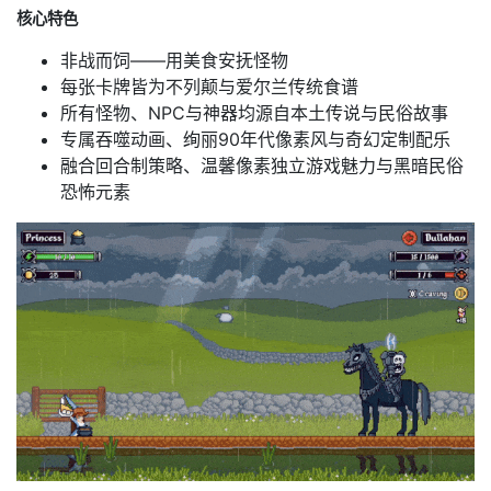
核心特色
非战而饲——用美食安抚怪物
每张卡牌皆为不列颠与爱尔兰传统食谱
所有怪物、NPC与神器均源自本土传说与民俗故事
专属吞噬动画、绚丽90年代像素风与奇幻定制配乐
融合回合制策略、温馨像素独立游戏魅力与黑暗民俗
恐怖元素