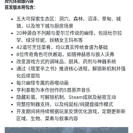
抢先体验版内容
首发版本将包含：
五大可探索生态区：洞穴、森林、沼泽、草甸、城
镇，以及地下城与厨房场景
20种源自不列颠与爱尔兰传说的幽怪，包括杜尔拉
罕、绿牙珍妮、妖精女王玛布等
42道可烹饪菜肴，均以真实传统食谱为基础
8位传奇角色可供邂逅，如猎神赫恩与狼人沃弗
改变游戏方式的调味品、厨具、药剂与神器系统
通过《塔里辛之书》推进核心进程，解锁新机制并强
化后续冒险
每只幽怪专属的吞噬动画
亨利泰勒为本作创作的5首原声音乐
隐藏彩蛋、可解锁机制、Steam成就及秘密互动
完整控制器支持，以及纯鼠标/纯键盘操作模式
开发期间将持续根据玩家反馈优化游戏，定期更新新
区域、生物、菜肴与叙事内容