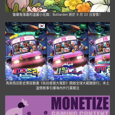
螢幕角落裏的溫馨小花園：BuGarden 將於 9 月 22 日發售！
馬來西亞影史票房動畫《佐拉爸爸大電影》開啟全球大範圍發行，本土
溫情敘事引爆海內外行業關注