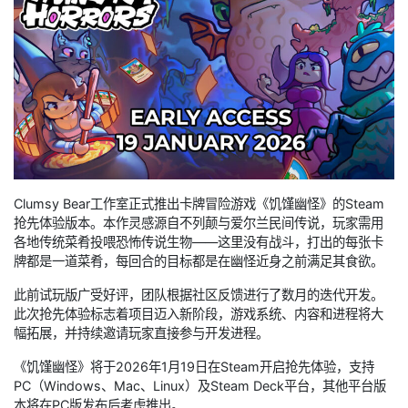
Clumsy Bear工作室正式推出卡牌冒险游戏《饥馑幽怪》的Steam
抢先体验版本。本作灵感源自不列颠与爱尔兰民间传说，玩家需用
各地传统菜肴投喂恐怖传说生物——这里没有战斗，打出的每张卡
牌都是一道菜肴，每回合的目标都是在幽怪近身之前满足其食欲。
此前试玩版广受好评，团队根据社区反馈进行了数月的迭代开发。
此次抢先体验标志着项目迈入新阶段，游戏系统、内容和进程将大
幅拓展，并持续邀请玩家直接参与开发进程。
《饥馑幽怪》将于2026年1月19日在Steam开启抢先体验，支持
PC（Windows、Mac、Linux）及Steam Deck平台，其他平台版
本将在PC版发布后考虑推出。