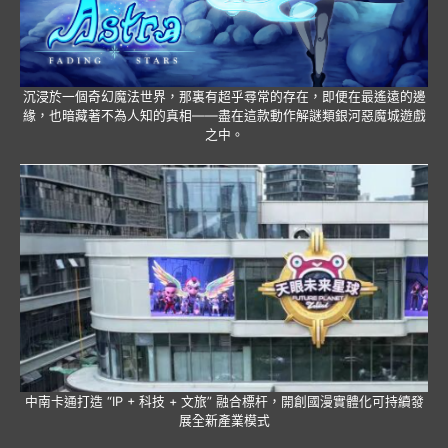
沉浸於一個奇幻魔法世界，那裏有超乎尋常的存在，即便在最遙遠的邊
緣，也暗藏著不為人知的真相——盡在這款動作解謎類銀河惡魔城遊戲
之中。
中南卡通打造 “IP + 科技 + 文旅” 融合標杆，開創國漫實體化可持續發
展全新產業模式