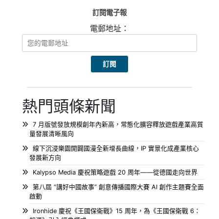
訂閱電子報
電郵地址：
熱門頭條新聞
7 月版號發放規模創年內新高，常態化擴容釋放遊戲產業高質
量發展清晰風向
線下沉浸樂園開闢國漫全新增長曲線，IP 實景化成產業核心
發展新方向
Kalypso Media 慶祝策略遊戲 20 周年——從德國走向世界
第八屆 “講好中國故事” 創意傳播國際大賽 AI 創作主題賽全面
啟動
Ironhide 慶祝《王國保衛戰》15 周年，為《王國保衛戰 6：