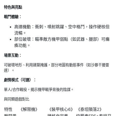
特色與亮點
戰鬥體驗：
高速機動：衝刺、噴射跳躍、空中格鬥，操作硬核但
流暢。
部位破壞：瞄準敵方機甲弱點（如武器、腿部）可癱
瘓功能。
場景互動：
可破壞地形、利用建築掩護，部分地圖有動態事件（如沙暴干擾雷
達）。
劇情模式（可選）：
單人/合作戰役，揭示機甲戰爭背後的陰謀。
與同類遊戲對比
特性
《解限機》
《裝甲核心6》
《泰坦隕落2》
戰鬥風
硬核自定義
快節奏FPS+泰坦召