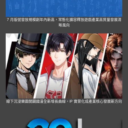
7 月版號發放規模創年內新高，常態化擴容釋放遊戲產業高質量發展清
晰風向
線下沉浸樂園開闢國漫全新增長曲線，IP 實景化成產業核心發展新方向