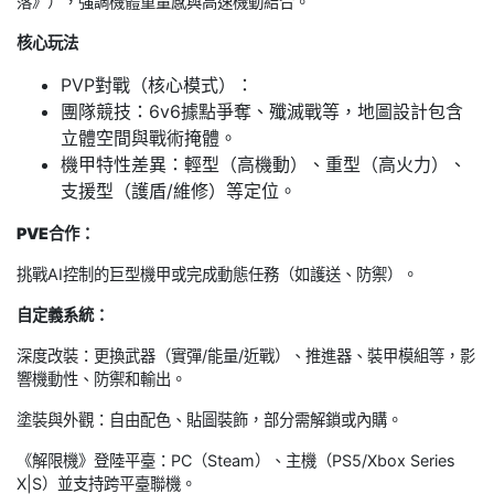
落》），強調機體重量感與高速機動結合。
核心玩法
PVP對戰（核心模式）：
團隊競技：6v6據點爭奪、殲滅戰等，地圖設計包含
立體空間與戰術掩體。
機甲特性差異：輕型（高機動）、重型（高火力）、
支援型（護盾/維修）等定位。
PVE合作：
挑戰AI控制的巨型機甲或完成動態任務（如護送、防禦）。
自定義系統：
深度改裝：更換武器（實彈/能量/近戰）、推進器、裝甲模組等，影
響機動性、防禦和輸出。
塗裝與外觀：自由配色、貼圖裝飾，部分需解鎖或內購。
《解限機》登陸平臺：PC（Steam）、主機（PS5/Xbox Series
X|S）並支持跨平臺聯機。