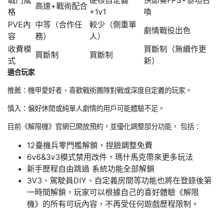
高速+戰術配合
格
+1v1
喚
PVE內
中等（合作任
較少（側重單
劇情戰役出色
容
務）
人）
收費模
買斷制（無續作更
買斷制
買斷制
式
新）
適合玩家
推薦：機甲愛好者、喜歡戰術團隊對戰或深度自定義的玩家。
慎入：偏好休閒或純單人劇情的用戶可能體驗不足。
目前《解限機》官網已開放預約，並優化調整部分功能， 包括：
12臺機兵零門檻解鎖，捏臉調整免費
6v6&3v3模式禁用改件，瑪什馬克帶來更多玩法
新手歷程自由跳過 系統功能全部解鎖
3V3、駕駛員DIY、自定義房間等功能也將在登錄後第
一時間解鎖，玩家可以根據自己的喜好體驗《解限
機》的所有可玩內容，不再受任何遊戲歷程限制。