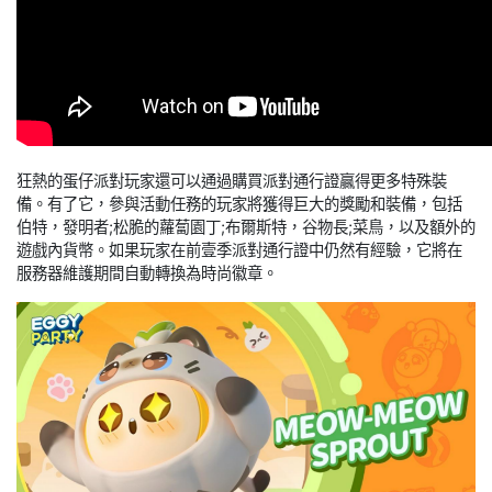
狂熱的蛋仔派對玩家還可以通過購買派對通行證贏得更多特殊裝
備。有了它，參與活動任務的玩家將獲得巨大的獎勵和裝備，包括
伯特，發明者;松脆的蘿蔔園丁;布爾斯特，谷物長;菜鳥，以及額外的
遊戲內貨幣。如果玩家在前壹季派對通行證中仍然有經驗，它將在
服務器維護期間自動轉換為時尚徽章。