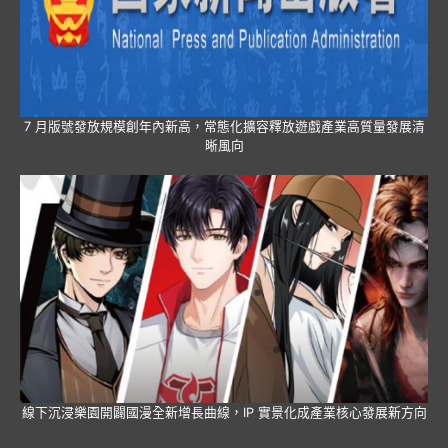
7 月版號發放規模創年內新高，常態化擴容釋放遊戲產業高質量發展清
晰風向
線下沉浸樂園開闢國漫全新增長曲線，IP 實景化成產業核心發展新方向