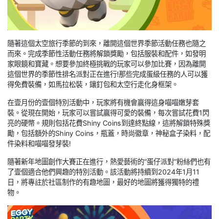
隨著這個太空旅行季節的到來，離開這個世界季節活動任務也隨之
而來。完成季節性活動任務將解鎖獎勵，包括服裝和配件，如發明
家眼鏡和寶藏。想要參加終極挑戰的玩家可以參加比賽，因為離開
這個世界的季節性排名派對正在進行!那些完成蛋級任務的人可以獲
得免費裝備，如馬拉松裝，鑲釘包和太空行走化身框架。
在壹月份的壹個特別活動中，玩家將有機會贏得這身喵喵嫩芽套
裝。從現在開始，玩家可以嘗試贏得可愛的裝備，每次嘗試花費1閃
亮的硬幣。規則包括花費Shiny Coins到達終點線，這將解鎖特殊獎
勵，包括額外的Shiny Coins，瓶蓋，時尚徽章，神秘盒子染料，配
件染料和喵喵發芽裝!
隨著新年地圖創作大賽正在進行，熱愛藝術的“蛋仔派對”粉絲們也有
了壹個適合他們興趣的特別活動。該活動將持續到2024年1月11
日，將專註於社區制作的有趣地圖，最好的地圖將獲得獨特的禮
物。