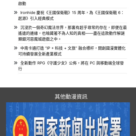
啟動
Ironhide 慶祝《王國保衛戰》15 周年，為《王國保衛戰 6：
起源》引入經典模式
沉浸於一個奇幻魔法世界，那裏有超乎尋常的存在，即便在最
遙遠的邊緣，也暗藏著不為人知的真相——盡在這款動作解謎
類銀河惡魔城遊戲之中。
中南卡通打造 “IP + 科技 + 文旅” 融合標杆，開創國漫實體化
可持續發展全新產業模式
全新動作 RPG《守護少女》公佈，將在 PC 與移動端全球發
行
其他動漫資訊