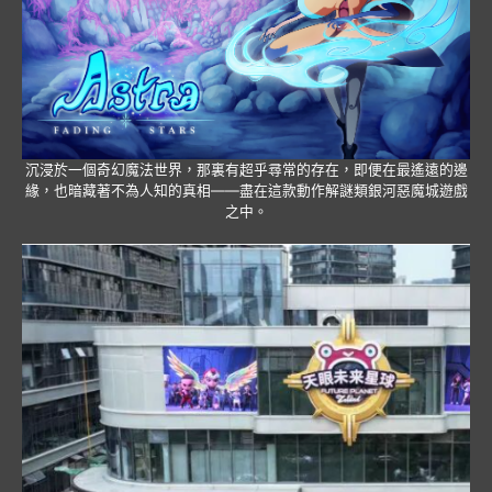
沉浸於一個奇幻魔法世界，那裏有超乎尋常的存在，即便在最遙遠的邊
緣，也暗藏著不為人知的真相——盡在這款動作解謎類銀河惡魔城遊戲
之中。