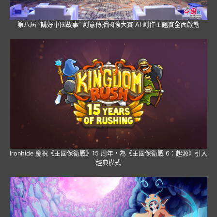
第八屆 “講好中國故事” 創意傳播國際大賽 AI 創作主題賽全面啟動
Ironhide 慶祝《王國保衛戰》15 周年，為《王國保衛戰 6：起源》引入
經典模式