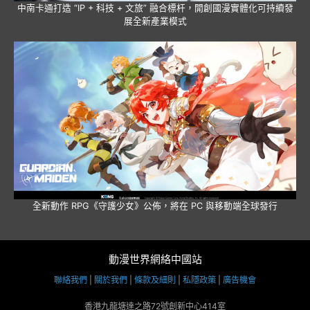
中南卡通打造 “IP + 科技 + 文旅” 融合標杆，開創國漫實體化可持續發
展全新產業模式
全新動作 RPG《守護少女》公佈，將在 PC 與移動端全球發行
動漫世界網絡中國站
聯絡我們
|
關於我們
|
條款及細則
|
私隱政策
|
廣告機會
香港九龍塘達之路72號創新中心414室