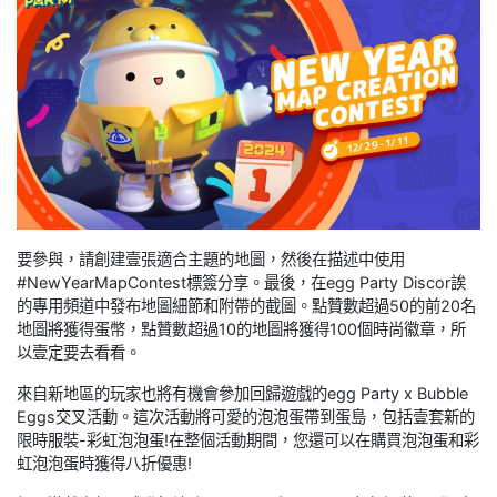
要參與，請創建壹張適合主題的地圖，然後在描述中使用
#NewYearMapContest標簽分享。最後，在egg Party Discor誒
的專用頻道中發布地圖細節和附帶的截圖。點贊數超過50的前20名
地圖將獲得蛋幣，點贊數超過10的地圖將獲得100個時尚徽章，所
以壹定要去看看。
來自新地區的玩家也將有機會參加回歸遊戲的egg Party x Bubble
Eggs交叉活動。這次活動將可愛的泡泡蛋帶到蛋島，包括壹套新的
限時服裝-彩虹泡泡蛋!在整個活動期間，您還可以在購買泡泡蛋和彩
虹泡泡蛋時獲得八折優惠!