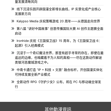
量发展清晰风向
线下沉浸乐园开辟国漫全新增长曲线，IP 实景化成产业核心
发展新方向
Kalypso Media 庆祝策略游戏 20 周年——从德国走向世界
第八届 “讲好中国故事” 创意传播国际大赛 AI 创作主题赛全面
启动
Ironhide 庆祝《王国保卫战》15 周年，为《王国保卫战 6：
起源》引入经典模式
沉浸于一个奇幻魔法世界，那里有超乎寻常的存在，即便在最
遥远的边缘，也暗藏着不为人知的真相——尽在这款动作解谜
类银河恶魔城游戏之中。
中南卡通打造 “IP + 科技 + 文旅” 融合标杆，开创国漫实体化
可持续发展全新产业模式
全新动作 RPG《守护少女》公布，将在 PC 与移动端全球发
行
其他動漫資訊