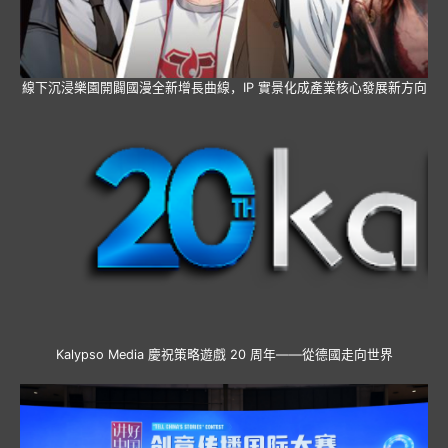
線下沉浸樂園開闢國漫全新增長曲線，IP 實景化成產業核心發展新方向
Kalypso Media 慶祝策略遊戲 20 周年——從德國走向世界