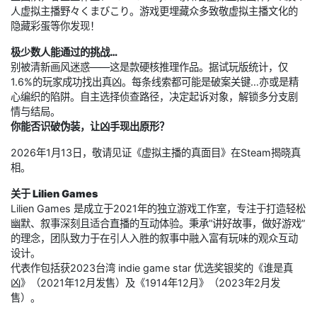
人虚拟主播野々くまびこり。游戏更埋藏众多致敬虚拟主播文化的
隐藏彩蛋等你发现！
极少数人能通过的挑战…
别被清新画风迷惑——这是款硬核推理作品。据试玩版统计，仅
1.6%的玩家成功找出真凶。每条线索都可能是破案关键…亦或是精
心编织的陷阱。自主选择侦查路径，决定起诉对象，解锁多分支剧
情与结局。
你能否识破伪装，让凶手现出原形？
2026年1月13日，敬请见证《虚拟主播的真面目》在Steam揭晓真
相。
关于 Lilien Games
Lilien Games 是成立于2021年的独立游戏工作室，专注于打造轻松
幽默、叙事深刻且适合直播的互动体验。秉承”讲好故事，做好游戏”
的理念，团队致力于在引人入胜的叙事中融入富有玩味的观众互动
设计。
代表作包括获2023台湾 indie game star 优选奖银奖的《谁是真
凶》（2021年12月发售）及《1914年12月》（2023年2月发
售）。