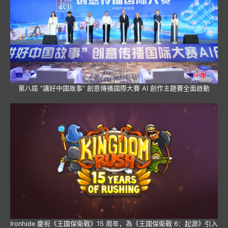
第八屆 “講好中國故事” 創意傳播國際大賽 AI 創作主題賽全面啟動
Ironhide 慶祝《王國保衛戰》15 周年，為《王國保衛戰 6：起源》引入