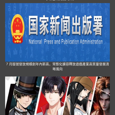
7 月版號發放規模創年內新高，常態化擴容釋放遊戲產業高質量發展清
晰風向