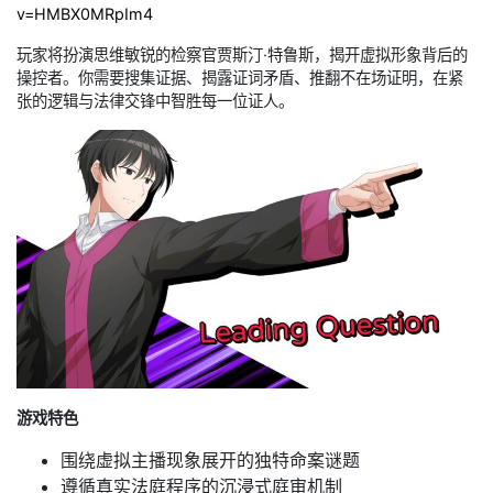
v=HMBX0MRpIm4
玩家将扮演思维敏锐的检察官贾斯汀·特鲁斯，揭开虚拟形象背后的
操控者。你需要搜集证据、揭露证词矛盾、推翻不在场证明，在紧
张的逻辑与法律交锋中智胜每一位证人。
游戏特色
围绕虚拟主播现象展开的独特命案谜题
遵循真实法庭程序的沉浸式庭审机制