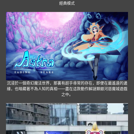
經典模式
沉浸於一個奇幻魔法世界，那裏有超乎尋常的存在，即便在最遙遠的邊
緣，也暗藏著不為人知的真相——盡在這款動作解謎類銀河惡魔城遊戲
之中。