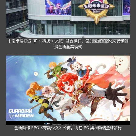
中南卡通打造 “IP + 科技 + 文旅” 融合標杆，開創國漫實體化可持續發
展全新產業模式
全新動作 RPG《守護少女》公佈，將在 PC 與移動端全球發行