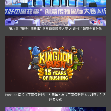
第八屆 “講好中國故事” 創意傳播國際大賽 AI 創作主題賽全面啟動
Ironhide 慶祝《王國保衛戰》15 周年，為《王國保衛戰 6：起源》引入
經典模式