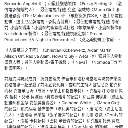
Bernardo Angeletti）；和最佳讚助製作-《Fuzzy Feelings》（激
情電影飢餓的人）。最佳電視/媒體-兒童-漫威的《Moon Girl》和
魔鬼恐龍《The Molecular Level》（飛樹皮製作公司、迪士尼電視
動畫、迪士尼品牌電視、影院吉普賽）；最佳動畫電視/媒體-學齡
前-小廚師秀集：小廚師的幽靈樹墩壯觀（想象娛樂，小廚師製作和
Nickelodeon製作）；最佳電視/媒體類限定劇：Dream
Productions《A Night to Remember》（皮克斯動畫工作室）。
《人猿星球之王國》（Christian Kickenweitz, Aidan Martin,
Allison Orr, Radiya Alam, Howard Sly – Weta FX）獲最佳人物動
畫真人獎；最佳人物動畫-電子遊戲：《 Neva》（Nomada工作室
動畫團隊）。
前紐約消防局成員、演員史蒂夫·佈塞米和洛杉磯當地消防員佈萊恩·
麥格拉思一起頒髮了前兩屆安妮獎。當晚的主持人包括尼克·帕克和
梅林·克羅辛厄姆（導演，華萊士和格魯米特），克裡斯汀·沙爾和傑
森·裡特，艾琳·貝達德（寶嘉康塔斯的配音）和亞倫·佈萊斯（迪士尼
動畫師和金莎·麥凱獎獲得者），Diamond White（《Moon Girl》
的配音）和約納斯·基佈雷佈（埃利奧的配音），唐·哈恩（迪士尼製
片人），查爾斯·弗萊捨（兔子羅傑的配音）和比爾·法默（Goofy的
配音），南希·卡特賴特（巴特·辛普森的配音）和克裡斯托弗·肖恩
（奧特曼的配音），彼得·黑斯廷斯（《Dog Man》的導演），卡羅