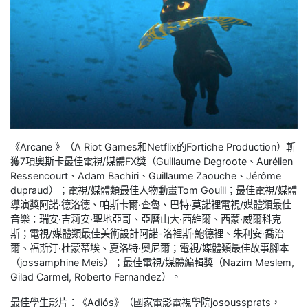
《Arcane 》（A Riot Games和Netflix的Fortiche Production）斬
獲7項奧斯卡最佳電視/媒體FX獎（Guillaume Degroote、Aurélien
Ressencourt、Adam Bachiri、Guillaume Zaouche、Jérôme
dupraud）；電視/媒體類最佳人物動畫Tom Gouill；最佳電視/媒體
導演獎阿諾·德洛德、帕斯卡爾·查魯、巴特·莫諾裡電視/媒體類最佳
音樂：瑞安·吉莉安·聖地亞哥、亞曆山大·西維爾、西蒙·威爾科克
斯；電視/媒體類最佳美術設計阿諾-洛裡斯·鮑德裡、朱利安·喬治
爾、福斯汀·杜蒙蒂埃、夏洛特·奧尼爾；電視/媒體類最佳故事腳本
（jossamphine Meis）；最佳電視/媒體編輯獎（Nazim Meslem,
Gilad Carmel, Roberto Fernandez）。
最佳學生影片：《Adiós》（國家電影電視學院josoussprats，