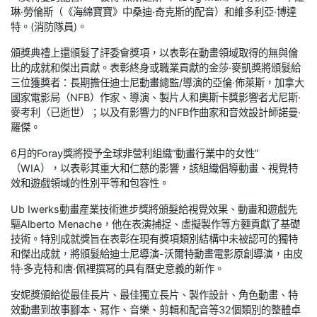
琳·勞倫斯（《海綿寶寶》中桑迪·奇克斯的配音）和維多利亞·博達
特。(消防隊員)。
頒獎典禮上還頒髮了評委會獎項，以表彰在動畫領域取得的無與倫
比的成就和傑出貢獻。表彰終身或職業貢獻的金莎·麥凱獎將頒髮給
三位獲獎者：長期擔任迪士尼動畫總監/導演的亞倫·佈萊斯，加拿大
國家電影局（NFB）作家、導演、製片人和奧斯卡獎影響者尤尼斯·
麥考利（已逝世）；以及有影響力的NFB作曲家和音效設計師諾曼·
羅傑。
6月的Foray獎將授予全球非營利組織“動畫行業中的女性”
（WIA），以表彰其重大和仁慈的影響，該組織倡導動畫、視覺特
效和遊戲領域的性別平等和包容性。
Ub Iwerks動畫産業技術進步獎將頒髮給視覺效果、動畫和遊戲先
驅Alberto Menache，他在表演捕捉、虛擬製作等方麵貢獻了基礎
技術。特別成就獎旨在表彰在現有獎項類別結構中未被認可的獨特
和傑出成就，將頒髮給迪士尼導演-沃爾特動畫電影原創導演，由皮
特·多克特和唐·佩裡撰冩的具有曆史意義的新作。
安妮獎頒給從最佳長片、最佳獨立長片、製作設計、角色動畫、特
效動畫到故事腳本、冩作、音樂、剪輯和配音等32個類別的整體卓