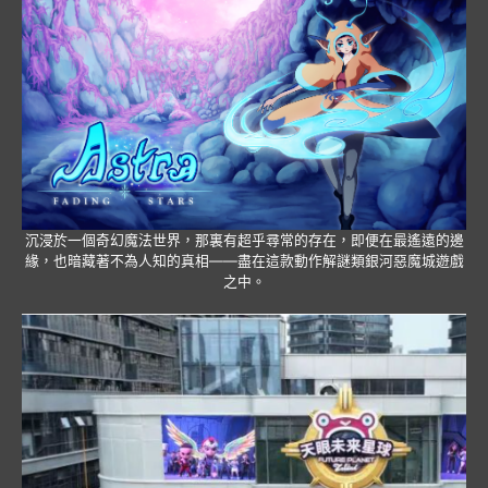
沉浸於一個奇幻魔法世界，那裏有超乎尋常的存在，即便在最遙遠的邊
緣，也暗藏著不為人知的真相——盡在這款動作解謎類銀河惡魔城遊戲
之中。