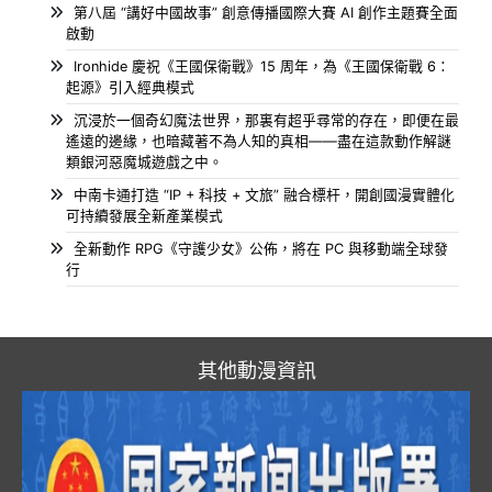
第八屆 “講好中國故事” 創意傳播國際大賽 AI 創作主題賽全面
啟動
Ironhide 慶祝《王國保衛戰》15 周年，為《王國保衛戰 6：
起源》引入經典模式
沉浸於一個奇幻魔法世界，那裏有超乎尋常的存在，即便在最
遙遠的邊緣，也暗藏著不為人知的真相——盡在這款動作解謎
類銀河惡魔城遊戲之中。
中南卡通打造 “IP + 科技 + 文旅” 融合標杆，開創國漫實體化
可持續發展全新產業模式
全新動作 RPG《守護少女》公佈，將在 PC 與移動端全球發
行
其他動漫資訊