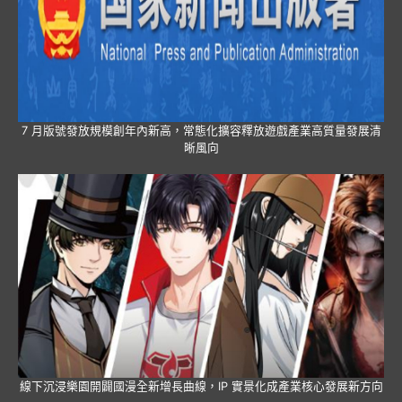
7 月版號發放規模創年內新高，常態化擴容釋放遊戲產業高質量發展清
晰風向
線下沉浸樂園開闢國漫全新增長曲線，IP 實景化成產業核心發展新方向