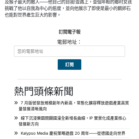
及猴子最大的敵人——他自己的自我!壹路上，壹個年輕的鄉村女孩
挑戰了他以自我為中心的態度，並向他展示了即使是最小的鵝卵石
也能對世界產生巨大的影響。
訂閱電子報
電郵地址：
熱門頭條新聞
7 月版號發放規模創年內新高，常態化擴容釋放遊戲產業高質
量發展清晰風向
線下沉浸樂園開闢國漫全新增長曲線，IP 實景化成產業核心
發展新方向
Kalypso Media 慶祝策略遊戲 20 周年——從德國走向世界