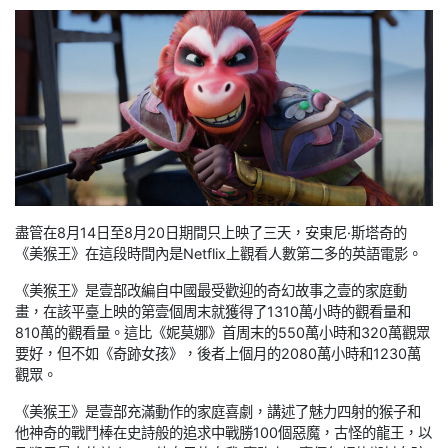
盡管在8月14日至8月20日期間只上映了三天，安東尼·斯塔奇的
《美猴王》在這段時間內是Netflix上觀看人數第二多的英語電影。
《美猴王》是壹部改編自中國最受歡迎的奇幻故事之壹的家庭動
畫，在該平臺上映的第壹個周末就獲得了1310萬小時的觀看量和
810萬的觀看量。這比《妮莫娜》首周末的550萬小時和320萬觀眾
要好，但不如《奇跡女孩》，後者上個月的2080萬小時和1230萬
觀眾。
《美猴王》是壹部充滿動作的家庭喜劇，講述了魅力四射的猴子和
他神奇的戰鬥棒在史詩般的追求中戰勝100個惡魔，古怪的龍王，以