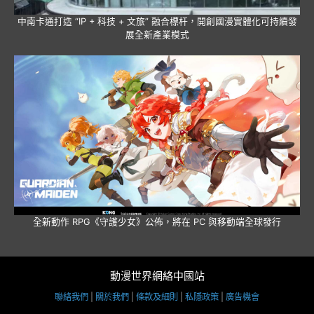
中南卡通打造 “IP + 科技 + 文旅” 融合標杆，開創國漫實體化可持續發
展全新產業模式
全新動作 RPG《守護少女》公佈，將在 PC 與移動端全球發行
動漫世界網絡中國站
聯絡我們
|
關於我們
|
條款及細則
|
私隱政策
|
廣告機會