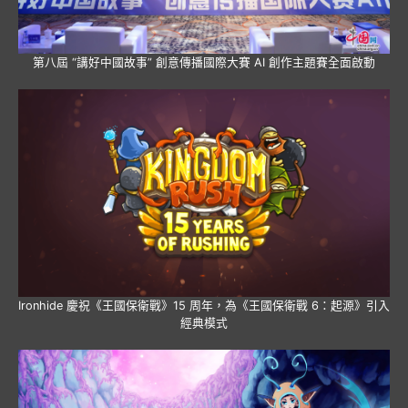
第八屆 “講好中國故事” 創意傳播國際大賽 AI 創作主題賽全面啟動
Ironhide 慶祝《王國保衛戰》15 周年，為《王國保衛戰 6：起源》引入
經典模式