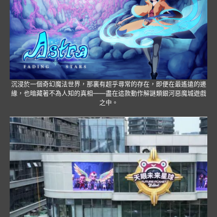
沉浸於一個奇幻魔法世界，那裏有超乎尋常的存在，即便在最遙遠的邊
緣，也暗藏著不為人知的真相——盡在這款動作解謎類銀河惡魔城遊戲
之中。