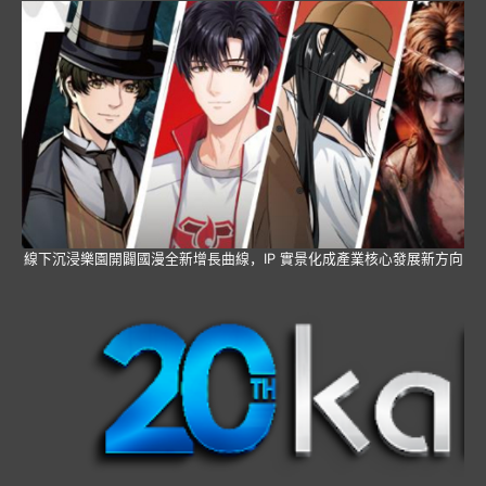
線下沉浸樂園開闢國漫全新增長曲線，IP 實景化成產業核心發展新方向