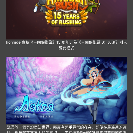
Ironhide 慶祝《王國保衛戰》15 周年，為《王國保衛戰 6：起源》引入
經典模式
沉浸於一個奇幻魔法世界，那裏有超乎尋常的存在，即便在最遙遠的邊
緣，也暗藏著不為人知的真相——盡在這款動作解謎類銀河惡魔城遊戲