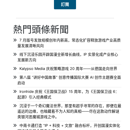
熱門頭條新聞
7 月版号发放规模创年内新高，常态化扩容释放游戏产业高质
量发展清晰风向
线下沉浸乐园开辟国漫全新增长曲线，IP 实景化成产业核心
发展新方向
Kalypso Media 庆祝策略游戏 20 周年——从德国走向世界
第八届 “讲好中国故事” 创意传播国际大赛 AI 创作主题赛全面
启动
Ironhide 庆祝《王国保卫战》15 周年，为《王国保卫战 6：
起源》引入经典模式
沉浸于一个奇幻魔法世界，那里有超乎寻常的存在，即便在最
遥远的边缘，也暗藏着不为人知的真相——尽在这款动作解谜
类银河恶魔城游戏之中。
中南卡通打造 “IP + 科技 + 文旅” 融合标杆，开创国漫实体化