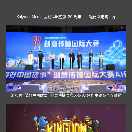
Kalypso Media 慶祝策略遊戲 20 周年——從德國走向世界
第八屆 “講好中國故事” 創意傳播國際大賽 AI 創作主題賽全面啟動