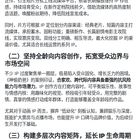
正传、衍生短片分批上线流媒体平台，依靠长期播放维持 IP 存在
感，持续培育受众；在新作定档院线前夕，借助流媒体的高热度制
造话题，唤醒粉丝期待，降低院线宣发成本。
同时，片方可根据 IP 定位划分内容渠道：经典老片、短篇内容主打
流媒体，承担蓄水、固粉功能；重磅新作、长篇剧情电影主攻院
线，实现票房变现。双线分工明确、相互导流，最大化挖掘 IP 的渠
道价值，尤其适合长线运营的系列 IP。
（二）坚持全龄向内容创作，拓宽受众边界与
市场空间
不少 IP 过度聚焦单一圈层，极易陷入受众固化、增长乏力的困境。
《神偷奶爸》的案例印证，
合家欢、跨代际内容具备最强的抗风险
能力与市场潜力
。IP 创作方在打磨内容时，可平衡娱乐性、故事性
与情感内核：用趣味化的视觉、桥段吸引年轻受众，用完整的剧
情、真挚的情感打动成年群体，打造能够覆盖全年龄段的作品。
尤其对于动画 IP 而言，摒弃 “低幼化” 刻板认知，兼顾娱乐与深度，
既能扩大票房与点播市场，也能提升 IP 口碑与品牌价值，为后续衍
生开发打下基础。
（三）构建多层次内容矩阵，延长 IP 生命周期