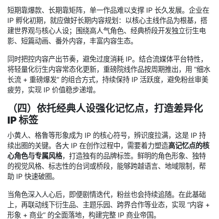
短期靠爆款、长期靠矩阵，单一作品难以支撑 IP 长久发展。企业在
IP 孵化初期，就应做好长期内容规划：以核心主线作品为根基，搭
建世界观与核心人设；围绕高人气角色、经典桥段开发独立衍生电
影、短篇动画、番外内容，丰富内容生态。
同时把控内容产出节奏，避免过度消耗 IP。结合流媒体平台特性，
将轻量化衍生内容常态化更新，重磅院线作品按周期推出，用 “细水
长流 + 重磅爆发” 的组合方式，持续保持 IP 活跃度，避免粉丝审美
疲劳，实现 IP 价值稳步递增。
（四）依托经典人设强化记忆点，打造差异化
IP 标签
小黄人、格鲁等形象成为 IP 的核心符号，辨识度拉满，这是 IP 持
续出圈的关键。各大 IP 在创作过程中，需要着力塑造
高记忆点的核
心角色与专属风格
，打造独有的品牌标签。鲜明的角色形象、独特
的视觉风格、标志性的台词或桥段，能够跨越语言、地域限制，帮
助 IP 快速破圈。
当角色深入人心后，即便剧情迭代，粉丝也会持续追随。在此基础
上，再联动线下衍生品、主题乐园、跨界合作等业态，实现 “内容 +
形象 + 商业” 的全面落地，构建完整 IP 商业帝国。