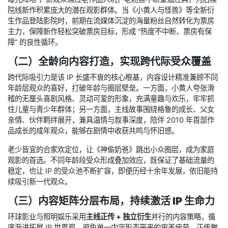
院线新作积累庞大的潜在观影群体。当《小黄人与怪兽》等全新衍
生作品登陆影院时，前期在流媒体沉淀的海量粉丝自然转化为票房
主力，保障新作轻松突破票房目标，形成 “热度不中断、票房有保
障” 的良性循环。
（二）全龄向内容打造，实现跨代际受众覆盖
跨代际吸引力是该 IP 长盛不衰的核心根基，内容设计精准兼顾不同
年龄层观众的喜好，打破年龄与圈层壁垒。一方面，小黄人夸张滑
稽的无厘头喜剧风格、灵动可爱的形象，充满童趣与欢乐，牢牢抓
住儿童与青少年群体；另一方面，主线故事围绕格鲁的成长、父女
亲情、伙伴羁绊展开，兼具温情与叙事深度，陪伴 2010 年首部作
品成长的成年观众，能够在剧情中收获共鸣与怀旧感。
老少皆宜的合家欢定位，让《神偷奶爸》跳出小众圈层，成为家庭
观影的首选。不同年龄段受众形成叠加效应，既保证了基础流量的
稳定，也让 IP 的受众池不断扩容，即便历经十余年发展，依旧能持
续吸引新一代观众。
（三）内容矩阵分层布局，持续激活 IP 生命力
环球影业与照明娱乐采用
主线正传 + 独立衍生
并行的内容策略，循
序渐进拓展 IP 世界观，避免单一内容形态带来的审美疲劳。正传聚