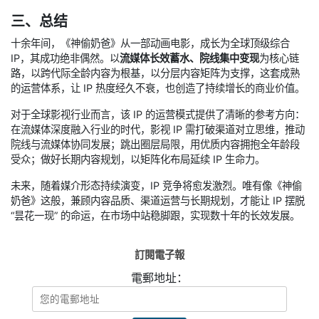
三、总结
十余年间，《神偷奶爸》从一部动画电影，成长为全球顶级综合
IP，其成功绝非偶然。以
流媒体长效蓄水、院线集中变现
为核心链
路，以跨代际全龄内容为根基，以分层内容矩阵为支撑，这套成熟
的运营体系，让 IP 热度经久不衰，也创造了持续增长的商业价值。
对于全球影视行业而言，该 IP 的运营模式提供了清晰的参考方向：
在流媒体深度融入行业的时代，影视 IP 需打破渠道对立思维，推动
院线与流媒体协同发展；跳出圈层局限，用优质内容拥抱全年龄段
受众；做好长期内容规划，以矩阵化布局延续 IP 生命力。
未来，随着媒介形态持续演变，IP 竞争将愈发激烈。唯有像《神偷
奶爸》这般，兼顾内容品质、渠道运营与长期规划，才能让 IP 摆脱
“昙花一现” 的命运，在市场中站稳脚跟，实现数十年的长效发展。
訂閱電子報
電郵地址：