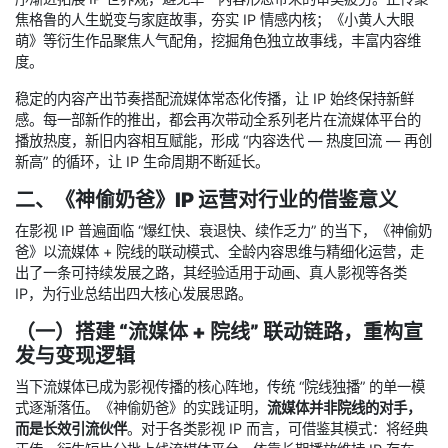
焦格鲁的人生蜕变与家庭故事，夯实 IP 情感内核；《小黄人大眼
萌》等衍生作品聚焦人气配角，挖掘角色独立故事线，丰富内容维
度。
稳定的内容产出节奏搭配流媒体常态化传播，让 IP 始终保持新鲜
感。每一部新作的推出，都会再次带动全系列老片在流媒体平台的
播放热度，新旧内容相互赋能，形成 “内容迭代 — 热度回流 — 再创
新高” 的循环，让 IP 生命周期不断延长。
二、《神偷奶爸》IP 运营对行业的借鉴意义
在影视 IP 普遍面临 “爆红快、衰退快、续作乏力” 的当下，《神偷奶
爸》以流媒体 + 院线的联动模式、全龄内容思维与精细化运营，走
出了一条可持续发展之路，其经验适用于动画、真人影视等各类
IP，为行业总结出四大核心发展思路。
（一）搭建 “流媒体 + 院线” 联动链路，重构宣
发与变现逻辑
当下流媒体已成为影视传播的核心阵地，传统 “院线独播” 的单一模
式逐渐落伍。《神偷奶爸》的实践证明，
流媒体并非院线的对手，
而是长效引流伙伴
。对于各类影视 IP 而言，可借鉴其模式：将经典