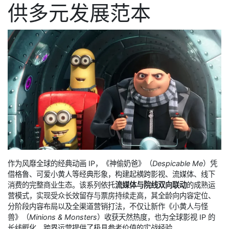
供多元发展范本
作为风靡全球的经典动画 IP，《神偷奶爸》（
Despicable Me
）凭
借格鲁、可爱小黄人等经典形象，构建起横跨影视、流媒体、线下
消费的完整商业生态。该系列依托
流媒体与院线双向联动
的成熟运
营模式，实现受众长效留存与票房持续走高，其全龄向内容定位、
分阶段内容布局以及全渠道营销打法，不仅让新作《小黄人与怪
兽》（
Minions & Monsters
）收获天然热度，也为全球影视 IP 的
长线孵化、跨界运营提供了极具参考价值的实战经验。