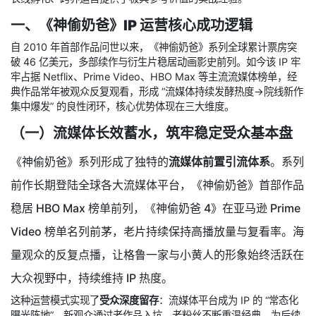
一、《神偷奶爸》IP 运营核心成功逻辑
自 2010 年首部作品问世以来，《神偷奶爸》系列全球累计票房突
破 46 亿美元，多部续作与衍生片稳居动画影史前列。如今该 IP 牢
牢占据 Netflix、Prime Video、HBO Max 等主流流媒体榜单，经
典作品常年被观众反复观看，形成 “流媒体持续发酵热度→院线新作
集中爆发” 的良性闭环，核心优势体现在三大维度。
（一）流媒体长效蓄水，筑牢稳定受众基本盘
《神偷奶爸》系列形成了独特的
流媒体前置引流体系
。系列
前作长期登陆全球各大流媒体平台，《神偷奶爸》首部作品
稳居 HBO Max 榜单前列，《神偷奶爸 4》在亚马逊 Prime
Video 榜单名列前茅，老片持续保持高播放量与复看率。海
量观众的反复点播，让格鲁一家与小黄人的形象始终活跃在
大众视野中，持续维持 IP 热度。
这种运营模式实现了
受众深度留存
：流媒体平台成为 IP 的 “常态化
曝光阵地”，新观众通过老作品入坑，老粉丝不断重温经典，为后续