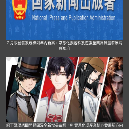
7 月版號發放規模創年內新高，常態化擴容釋放遊戲產業高質量發展清
晰風向
線下沉浸樂園開闢國漫全新增長曲線，IP 實景化成產業核心發展新方向