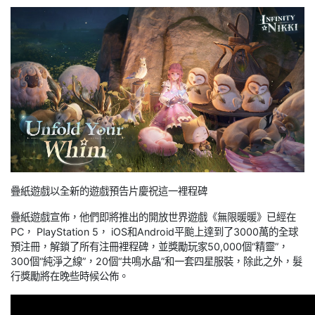
疊紙遊戲以全新的遊戲預告片慶祝這一裡程碑
疊紙遊戲宣佈，他們即將推出的開放世界遊戲《無限暖暖》已經在
PC， PlayStation 5， iOS和Android平颱上達到了3000萬的全球
預注冊，解鎖了所有注冊裡程碑，並獎勵玩家50,000個“精靈”，
300個“純淨之線”，20個“共鳴水晶”和一套四星服裝，除此之外，髮
行獎勵將在晚些時候公佈。