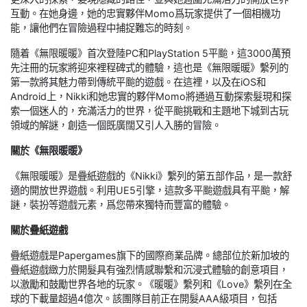
互動。在她身邊，她的忠實夥伴Momo爲玩家提供了一個相機功
能，讓他們在冒險過程中捕捉難忘的時刻。
隨着《無限暖暖》首次登陸PC和PlayStation 5平颱，這3000萬預
先注冊的玩家將迎來裡程碑式的體驗，這也是《無限暖暖》繫列的
第一款將其魅力帶到傳統平颱的遊戲。在這裡，以及在iOS和
Android上，Nikki和她忠實的夥伴Momo將通過互動探索髮現和探
索一個迷人的，充滿活力的世界，從平颱挑戰和主題地下城到古玩
領域的解謎，創造一個既廣闊又引人入勝的冒險。
關於《無限暖暖》
《無限暖暖》是疊紙遊戲的《Nikki》繫列的第五部作品，是一款舒
適的開放世界遊戲。利用UE5引擎，這款多平颱遊戲具有平颱，解
謎，裝扮等遊戲元素，爲您帶來獨特而豐富的體驗。
關於疊紙遊戲
疊紙遊戲是Papergames旗下的國際商業品牌。總部位於新加坡的
疊紙遊戲緻力於開髮具有強烈情感聯繫和沉浸式體驗的創意項目，
以激勵和鼓勵世界各地的玩家。《暖暖》繫列和《Love》繫列在全
球的下載量超過4億次。該團隊目前正在開髮AAA級項目，包括