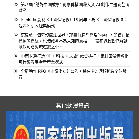
第八屆 “講好中國故事” 創意傳播國際大賽 AI 創作主題賽全面
啟動
Ironhide 慶祝《王國保衛戰》15 周年，為《王國保衛戰 6：
起源》引入經典模式
沉浸於一個奇幻魔法世界，那裏有超乎尋常的存在，即便在最
遙遠的邊緣，也暗藏著不為人知的真相——盡在這款動作解謎
類銀河惡魔城遊戲之中。
中南卡通打造 “IP + 科技 + 文旅” 融合標杆，開創國漫實體化
可持續發展全新產業模式
全新動作 RPG《守護少女》公佈，將在 PC 與移動端全球發
行
其他動漫資訊