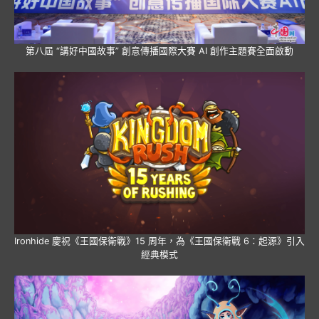
第八屆 “講好中國故事” 創意傳播國際大賽 AI 創作主題賽全面啟動
Ironhide 慶祝《王國保衛戰》15 周年，為《王國保衛戰 6：起源》引入
經典模式