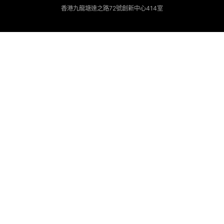
香港九龍塘達之路72號創新中心414室