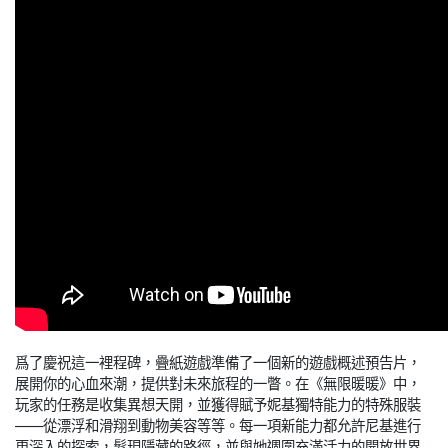
爲了慶祝這一裡程碑，疊紙遊戲準備了一個新的遊戲概述預告片，
展開你的心血來潮，提供對未來旅程的一瞥。在《無限暖暖》中，
玩家的任務是收集異想天開，並獲得賦予妮基獨特能力的特殊服裝
——從漂浮和滑翔到動物美容等等。每一項新能力都允許尼基進行
更深入的探索，髮現隱藏的路徑，並與她週圍充滿活力的開放世界