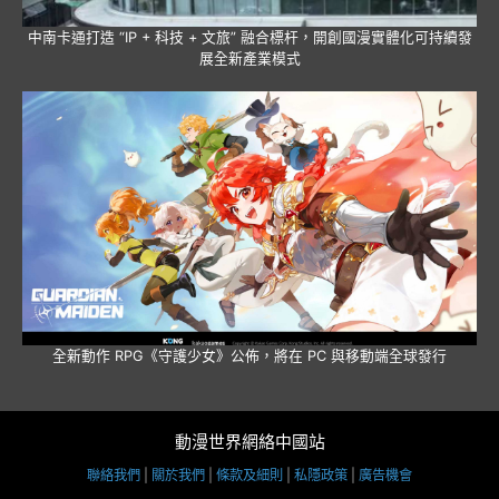
中南卡通打造 “IP + 科技 + 文旅” 融合標杆，開創國漫實體化可持續發
展全新產業模式
全新動作 RPG《守護少女》公佈，將在 PC 與移動端全球發行
動漫世界網絡中國站
聯絡我們
|
關於我們
|
條款及細則
|
私隱政策
|
廣告機會