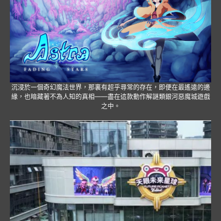
沉浸於一個奇幻魔法世界，那裏有超乎尋常的存在，即便在最遙遠的邊
緣，也暗藏著不為人知的真相——盡在這款動作解謎類銀河惡魔城遊戲
之中。