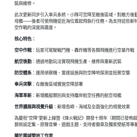
裝與維修。
此次更新同步引入傘兵系統，小隊可空降至敵後區域，對敵方後
母艦——後者可使飛機從近海位置起飛執行任務。為支持這些新
空作戰的深度與廣度。
核心特色：
空中作戰
：玩家可駕駛戰鬥機、轟炸機等各類飛機進行空基作戰
航空後勤
：通過地勤玩法實現飛機生產、維修與重新武裝
防空體系
：運用偵察機、雷達設施與防空陣地探測並抵禦空襲
傘兵突擊
：在敵後區域實施空降部署
海軍革新
：新增艦艇類別與支持離岸航空任務的航空母艦
世界擴展與視覺升級
：新增島嶼、海域及全面強化的視覺效果
為慶祝“空降”更新上線暨《烽火戰記》開發十周年（期間已發佈
藝術設定集、原聲音樂、遊戲主題、支持者徽章及獨家壁紙等專
關於圍城營地工作室