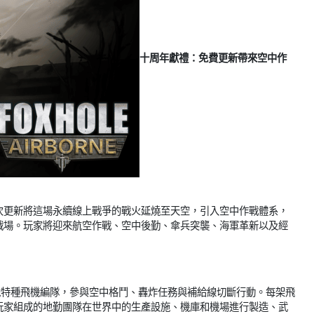
十周年獻禮：免費更新帶來空中作
此次更新將這場永續線上戰爭的戰火延燒至天空，引入空中作戰體系，
戰場。玩家將迎來航空作戰、空中後勤、傘兵突襲、海軍革新以及經
他特種飛機編隊，參與空中格鬥、轟炸任務與補給線切斷行動。每架飛
玩家組成的地勤團隊在世界中的生產設施、機庫和機場進行製造、武