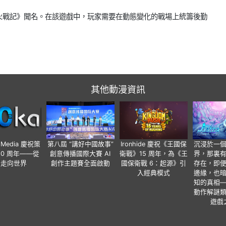
火戰記》聞名。在該遊戲中，玩家需要在動態變化的戰場上統籌後勤
其他動漫資訊
o Media 慶祝策
第八屆 “講好中國故事”
Ironhide 慶祝《王國保
沉浸於一
20 周年——從
創意傳播國際大賽 AI
衛戰》15 周年，為《王
界，那裏
國走向世界
創作主題賽全面啟動
國保衛戰 6：起源》引
存在，即
入經典模式
邊緣，也
知的真相
動作解謎
遊戲