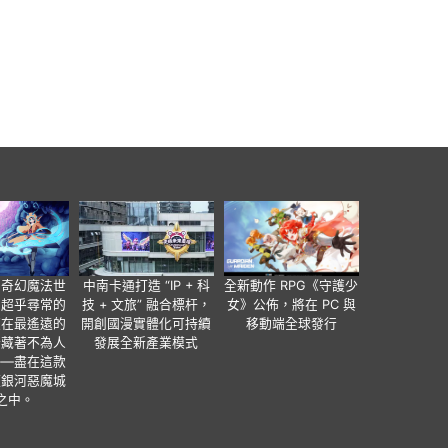
個奇幻魔法世
中南卡通打造 “IP + 科
全新動作 RPG《守護少
有超乎尋常的
技 + 文旅” 融合標杆，
女》公佈，將在 PC 與
便在最遙遠的
開創國漫實體化可持續
移動端全球發行
暗藏著不為人
發展全新產業模式
——盡在這款
類銀河惡魔城
之中。