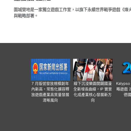
圍城營地是一家獨立遊戲工作室，以旗下永續世界戰爭遊戲《烽
與戰略部署。
7 月版號發放規模創年
線下沉浸樂園開闢國漫
Kalyps
內新高，常態化擴容釋
全新增長曲線，IP 實景
略遊戲 
放遊戲產業高質量發展
化成產業核心發展新方
德
清晰風向
向