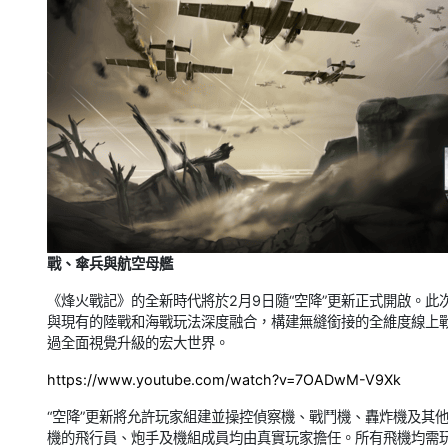
戰、傘兵與航空母艦
《烽火戰記》的全新時代將於2月9日隨“空降”更新正式開啟。
與現有的陸戰和海戰玩法深度融合，構建無縫銜接的全維度線上
過全面視覺升級的宏大世界。
https://www.youtube.com/watch?v=7OADwM-V9Xk
“空降”更新將允許玩家組建並操控偵察機、戰鬥機、轟炸機及其
機的飛行員、炮手及機組成員均由真實玩家擔任。所有飛機均需