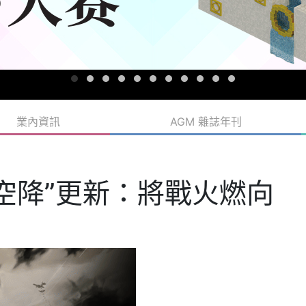
業內資訊
AGM 雜誌年刊
空降”更新：將戰火燃向