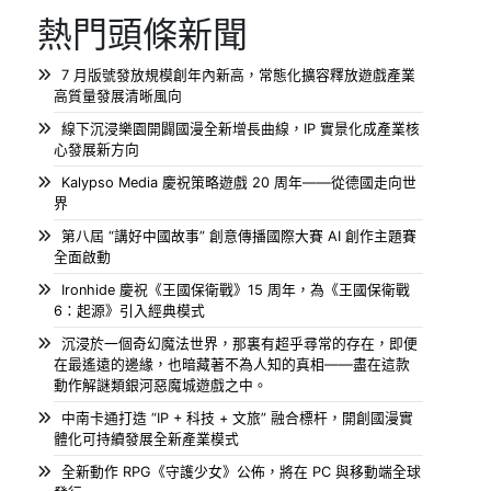
熱門頭條新聞
7 月版號發放規模創年內新高，常態化擴容釋放遊戲產業
高質量發展清晰風向
線下沉浸樂園開闢國漫全新增長曲線，IP 實景化成產業核
心發展新方向
Kalypso Media 慶祝策略遊戲 20 周年——從德國走向世
界
第八屆 “講好中國故事” 創意傳播國際大賽 AI 創作主題賽
全面啟動
Ironhide 慶祝《王國保衛戰》15 周年，為《王國保衛戰
6：起源》引入經典模式
沉浸於一個奇幻魔法世界，那裏有超乎尋常的存在，即便
在最遙遠的邊緣，也暗藏著不為人知的真相——盡在這款
動作解謎類銀河惡魔城遊戲之中。
中南卡通打造 “IP + 科技 + 文旅” 融合標杆，開創國漫實
體化可持續發展全新產業模式
全新動作 RPG《守護少女》公佈，將在 PC 與移動端全球