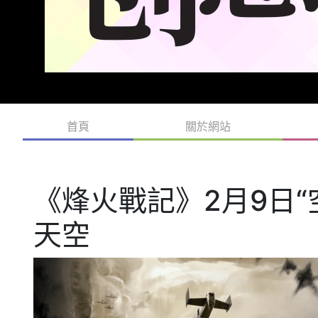
首頁
關於網站
《烽火戰記》2月9日“
天空