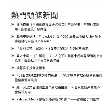
熱門頭條新聞
國內首份《中國桌遊發展研究報告》重磅發佈，重塑行業認
知、指明產業升級路徑
戰略重組落地：Tripledot 斥資 4000 萬美元收購 Unity 旗下
手遊發行平臺 Supersonic
《勝利女神：妮姬》×《女神異聞錄》系列聯動確認
異人十載・道生萬物｜《一人之下》動畫十周年重磅落地上海
徐匯，壓軸點亮元界夏日嘉年華
循著鼻子找到波爾卡
7 月版號發放規模創年內新高，常態化擴容釋放遊戲產業高質
量發展清晰風向
線下沉浸樂園開闢國漫全新增長曲線，IP 實景化成產業核心
發展新方向
Kalypso Media 慶祝策略遊戲 20 周年——從德國走向世界