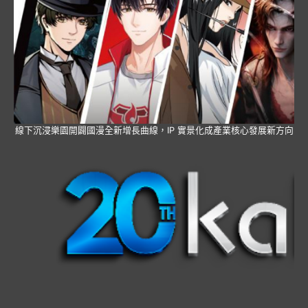
線下沉浸樂園開闢國漫全新增長曲線，IP 實景化成產業核心發展新方向