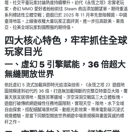
壇、社交平臺玩家討論熱度持續攀升。初代《永恆之塔》忠實老玩
家、奇幻 MMO 愛好者紛紛前往 Steam 商店添加願望單，期待重溫
系列標誌性立體空戰；遊戲已於 2025 年 11 月率先登陸韓國、中國
臺灣地區，上線後收穫大量玩家正面評測，進一步拉高歐美、東南
亞、拉美全球玩家對國際服的期待值。
四大核心特色，牢牢抓住全球
玩家目光
一、虛幻 5 引擎賦能，36 倍超大
無縫開放世界
依託虛幻 5 流式加載與即時光追渲染技術，《永恆之塔 2》遊戲地
圖規模達到初代的 36 倍，打造無加載隔斷的完整亞特雷亞大陸，覆
蓋天族宜居領地、魔族苦寒疆域、浮空深淵交戰區三大立體板塊。
遊戲打破傳統網遊線性任務地圖限制，實現天空、陸地、水下全域
自由探索，搭配細膩場景材質、動態光影效果，帶來電影級沉浸式
視覺體驗，是當下同類型開放世界網遊中場景規模與畫面質感的標
杆之作。