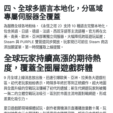
四、全球多語言本地化，分區域
專屬伺服器全覆蓋
為服務全球各地粉絲，《永恆之塔 2》支持 10 種語言完整本地化，
包含英語、日語、德語、法語、西班牙語等主流語種。官方將在北
美、南美、歐洲、亞洲部署獨立伺服器，大幅降低跨區遊玩延遲；
Steam 與 PURPLE 雙管道同步開放，玩家現已可前往 Steam 商店
添加願望單，第一時間獲取上線提醒。
全球玩家持續高漲的期待熱
度，覆蓋全圈層遊戲群體
9 月全球上線消息放出後，迅速引爆歐美、亞洲、拉美各大遊戲社
區。初代老玩家紛紛表示，時隔多年終於等到正統續作，超大地圖
與全面升級的空戰玩法彌補了初代的遺憾；新生代網遊玩家則被獨
一無二的立體空戰玩法吸引，區別於市面主流地面對戰網遊，形成
差異化吸引力。
夏日遊戲節現場媒體試玩、創作者實機演示直播播放量數十萬，玩