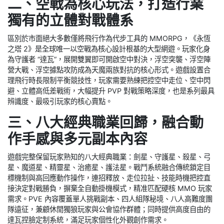
二、空戰為核心玩法，打造行業
獨有的立體對戰體系
區別於市面絕大多數僅將飛行作為代步工具的 MMORPG，《永恆
之塔 2》是全球唯一以空戰為核心設計根基的大型網遊。玩家化身
為守護者 “達瓦”，展開雙翼即可開啟空中對決，浮空突襲、浮空陣
營大戰、浮空據點攻防成為天魔兩族對抗的核心形式。遊戲設置合
理飛行時長限制平衡競技性，玩家需要熟練把控空中走位、空中閃
避、立體高低差戰術，大幅提升 PVP 對戰策略深度，也是系列最具
辨識度、最吸引玩家的核心賣點。
三、八大經典職業回歸，融合動
作手感與多元副本內容
遊戲完整保留玩家熟知的八大經典職業：劍星、守護星、殺星、弓
星、魔道星、精靈星、治癒星、護法星。戰鬥系統融合傳統鎖定目
標機制與高回應動作操作，連招釋放、走位拉扯、技能時機把控直
接決定對戰勝負，摒棄全自動掛機模式，精准匹配硬核 MMO 玩家
需求。PVE 內容覆蓋單人挑戰副本、四人組隊秘境、八人高難度團
隊遠征，兼顧休閒獨狼玩家與公會協作群體；同時提供高度自由的
達瓦捏臉定制系統，滿足玩家個性化外觀創作需求。