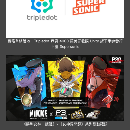
戰略重組落地：Tripledot 斥資 4000 萬美元收購 Unity 旗下手遊發行
平臺 Supersonic
《勝利女神：妮姬》×《女神異聞錄》系列聯動確認