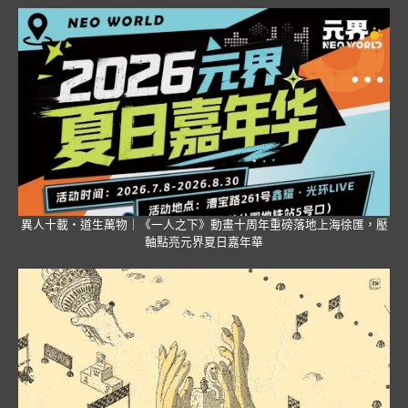
異人十載・道生萬物｜《一人之下》動畫十周年重磅落地上海徐匯，壓
軸點亮元界夏日嘉年華