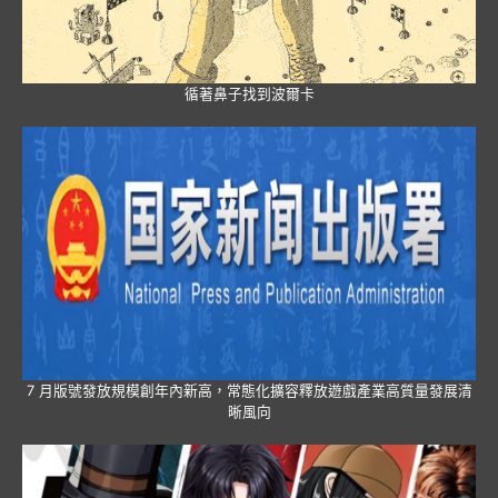
循著鼻子找到波爾卡
7 月版號發放規模創年內新高，常態化擴容釋放遊戲產業高質量發展清
晰風向