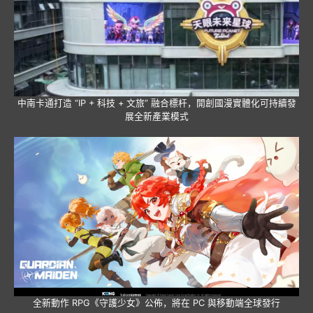
中南卡通打造 “IP + 科技 + 文旅” 融合標杆，開創國漫實體化可持續發
展全新產業模式
全新動作 RPG《守護少女》公佈，將在 PC 與移動端全球發行