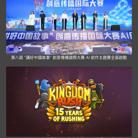
第八屆 “講好中國故事” 創意傳播國際大賽 AI 創作主題賽全面啟動