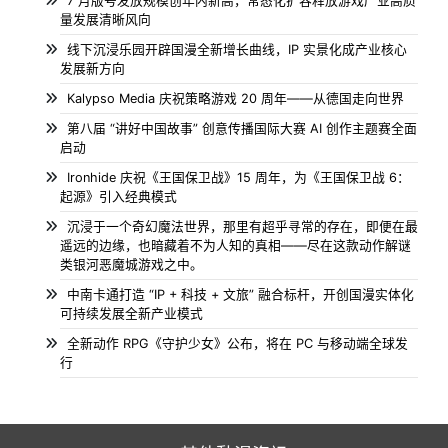
7 月版号发放规模创年内新高，常态化扩容释放游戏产业高质
量发展清晰风向
线下沉浸乐园开辟国漫全新增长曲线，IP 实景化成产业核心
发展新方向
Kalypso Media 庆祝策略游戏 20 周年——从德国走向世界
第八届 “讲好中国故事” 创意传播国际大赛 AI 创作主题赛全面
启动
Ironhide 庆祝《王国保卫战》15 周年，为《王国保卫战 6：
起源》引入经典模式
沉浸于一个奇幻魔法世界，那里有超乎寻常的存在，即便在最
遥远的边缘，也暗藏着不为人知的真相——尽在这款动作解谜
类银河恶魔城游戏之中。
中南卡通打造 “IP + 科技 + 文旅” 融合标杆，开创国漫实体化
可持续发展全新产业模式
全新动作 RPG《守护少女》公布，将在 PC 与移动端全球发
行