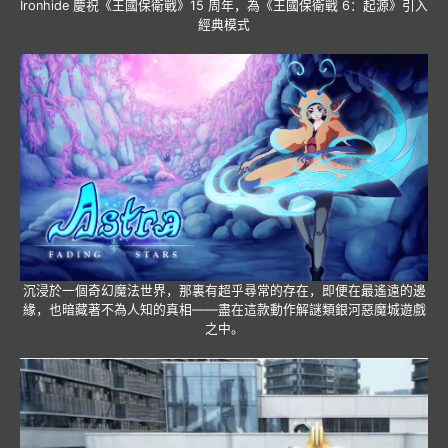
Ironhide 慶祝《王國保衛戰》15 周年，為《王國保衛戰 6：起源》引入
經典模式
沉浸於一個奇幻魔法世界，那裏有超乎尋常的存在，即便在最遙遠的邊
緣，也暗藏著不為人知的真相——盡在這款動作解謎類銀河惡魔城遊戲
之中。