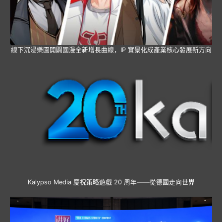
線下沉浸樂園開闢國漫全新增長曲線，IP 實景化成產業核心發展新方向
Kalypso Media 慶祝策略遊戲 20 周年——從德國走向世界