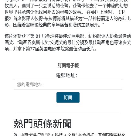
牧真人，遇到了一只会说话的苍鹭，苍鹭带他去了一个神秘的幻想
世界里并承诺让他找回死去的母亲的故事。 在英国上映时，《卫
报》首席影评人彼得·布拉德肖将其描述为“一部神秘而迷人的奇幻电
影，围绕着宫崎骏经典的童年痛苦和悲伤主题展开。”
该片还斩获了第 81 届金球奖最佳动画电影、纽约影评人协会最佳动
画奖、“动画界奥斯卡奖”安妮奖的最佳分镜及最佳动画角色等诸多奖
项，并拿下第77届英国电影学院奖最佳动画长片。
訂閱電子報
電郵地址：
熱門頭條新聞
中南卡通打造 “IP + 科技 + 文旅” 融合标杆，开创国漫实体化