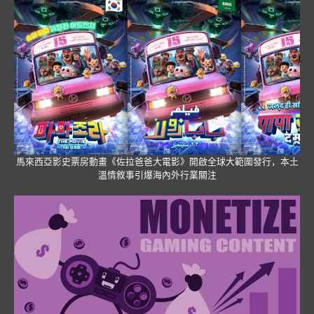
馬來西亞影史票房動畫《佐拉爸爸大電影》開啟全球大範圍發行，本土
溫情敘事引爆海內外行業關注