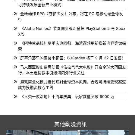
可持续发展全新产业模式
全新动作 RPG《守护少女》公布，将在 PC 与移动端全球发
行
《Alpha Nomos》节奏同步战斗登陆 PlayStation 5 与 Xbox
X/S
《阿特兰晶核》夏季庆典回归，海滨遐想更新携新内容等你探
索
屏幕角落里的温馨小花园：BuGarden 将于 9 月 22 日发售！
马来西亚影史票房动画《佐拉爸爸大电影》开启全球大范围发
行，本土温情叙事引爆海内外行业关注
游戏商业化模式迭代映射全球资本风向，合规可持续变现赛道
成为投融资核心主线
《人类一败涂地》十周年庆典，玩家数量突破 6000 万
其他動漫資訊