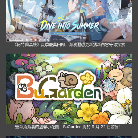
《阿特蘭晶核》夏季慶典回歸，海濱遐想更新攜新內容等你探索
螢幕角落裏的溫馨小花園：BuGarden 將於 9 月 22 日發售！