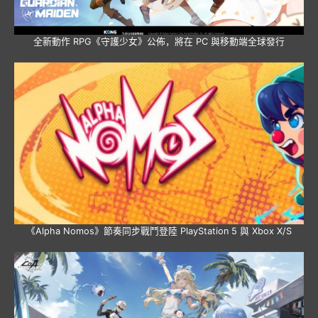
全新動作 RPG《守護少女》公佈，將在 PC 與移動端全球發行
《Alpha Nomos》節奏同步戰鬥登陸 PlayStation 5 與 Xbox X/S