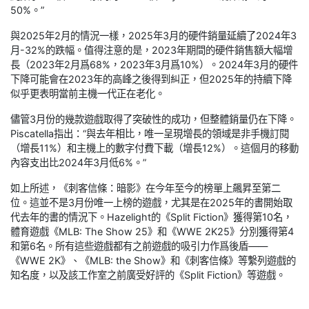
50%。”
與2025年2月的情況一樣，2025年3月的硬件銷量延續了2024年3
月-32%的跌幅。值得注意的是，2023年期間的硬件銷售額大幅增
長（2023年2月爲68%，2023年3月爲10%）。2024年3月的硬件
下降可能會在2023年的高峰之後得到糾正，但2025年的持續下降
似乎更表明當前主機一代正在老化。
儘管3月份的幾款遊戲取得了突破性的成功，但整體銷量仍在下降。
Piscatella指出：“與去年相比，唯一呈現增長的領域是非手機訂閱
（增長11%）和主機上的數字付費下載（增長12%）。這個月的移動
內容支出比2024年3月低6%。”
如上所述，《刺客信條：暗影》在今年至今的榜單上飆昇至第二
位。這並不是3月份唯一上榜的遊戲，尤其是在2025年的書開始取
代去年的書的情況下。Hazelight的《Split Fiction》獲得第10名，
體育遊戲《MLB: The Show 25》和《WWE 2K25》分別獲得第4
和第6名。所有這些遊戲都有之前遊戲的吸引力作爲後盾——
《WWE 2K》、《MLB: the Show》和《刺客信條》等繫列遊戲的
知名度，以及該工作室之前廣受好評的《Split Fiction》等遊戲。