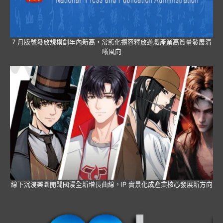
7 月版號發放規模創年內新高，常態化擴容釋放遊戲產業高質量發展清
晰風向
線下沉浸樂園開闢國漫全新增長曲線，IP 實景化成產業核心發展新方向