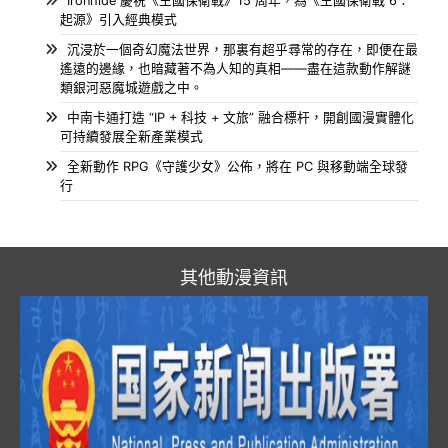
Ironhide 慶祝《王國保衛戰》15 周年，為《王國保衛戰 6：
起源》引入經典模式
沉浸於一個奇幻魔法世界，那裏有超乎尋常的存在，即便在最
遙遠的邊緣，也暗藏著不為人知的真相——盡在這款動作解謎
類銀河惡魔城遊戲之中。
中南卡通打造 “IP + 科技 + 文旅” 融合標杆，開創國漫實體化
可持續發展全新產業模式
全新動作 RPG《守護少女》公佈，將在 PC 與移動端全球發
行
其他動漫資訊