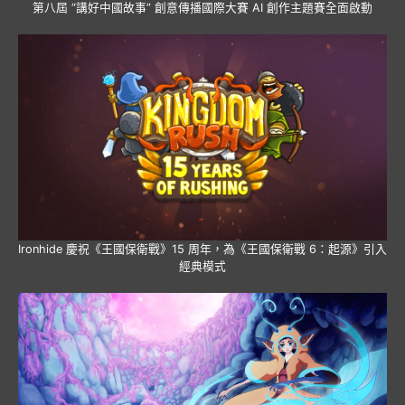
第八屆 “講好中國故事” 創意傳播國際大賽 AI 創作主題賽全面啟動
Ironhide 慶祝《王國保衛戰》15 周年，為《王國保衛戰 6：起源》引入
經典模式