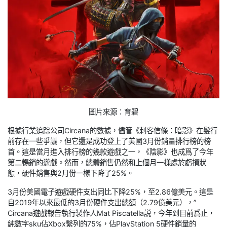
圖片來源：育碧
根據行業追踪公司Circana的數據，儘管《刺客信條：暗影》在髮行
前存在一些爭議，但它還是成功登上了美國3月份銷量排行榜的榜
首。這是當月進入排行榜的幾款遊戲之一，《陰影》也成爲了今年
第二暢銷的遊戲。然而，總體銷售仍然和上個月一樣處於虧損狀
態，硬件銷售與2月份一樣下降了25%。
3月份美國電子遊戲硬件支出同比下降25%，至2.86億美元。這是
自2019年以來最低的3月份硬件支出總額（2.79億美元），”
Circana遊戲報告執行製作人Mat Piscatella説，今年到目前爲止，
純數字sku佔Xbox繫列的75%，佔PlayStation 5硬件銷量的