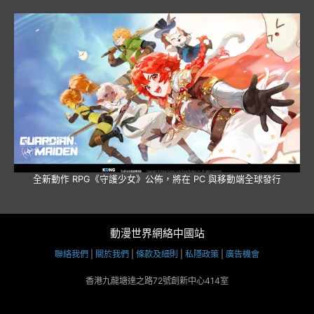
全新動作 RPG《守護少女》公佈，將在 PC 與移動端全球發行
動漫世界網絡中國站
聯絡我們
|
關於我們
|
條款及細則
|
私隱政策
|
廣告機會
香港九龍塘達之路72號創新中心414室