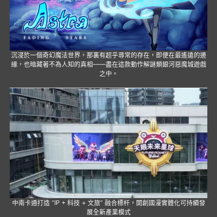
沉浸於一個奇幻魔法世界，那裏有超乎尋常的存在，即便在最遙遠的邊
緣，也暗藏著不為人知的真相——盡在這款動作解謎類銀河惡魔城遊戲
之中。
中南卡通打造 “IP + 科技 + 文旅” 融合標杆，開創國漫實體化可持續發
展全新產業模式