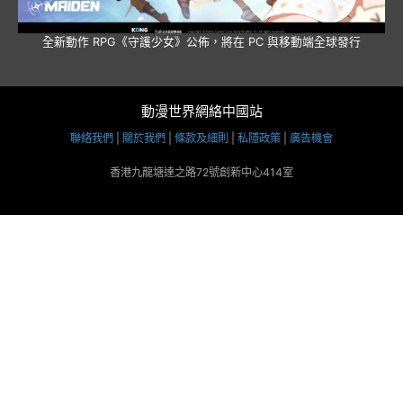
全新動作 RPG《守護少女》公佈，將在 PC 與移動端全球發行
動漫世界網絡中國站
聯絡我們
|
關於我們
|
條款及細則
|
私隱政策
|
廣告機會
香港九龍塘達之路72號創新中心414室