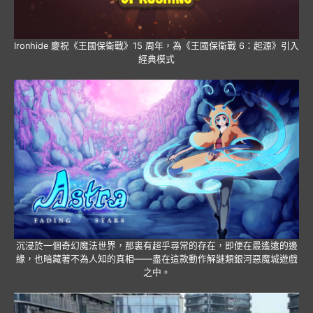
Ironhide 慶祝《王國保衛戰》15 周年，為《王國保衛戰 6：起源》引入
經典模式
沉浸於一個奇幻魔法世界，那裏有超乎尋常的存在，即便在最遙遠的邊
緣，也暗藏著不為人知的真相——盡在這款動作解謎類銀河惡魔城遊戲
之中。