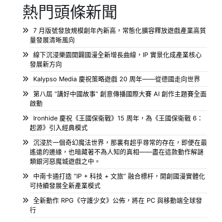
熱門頭條新聞
7 月版號發放規模創年內新高，常態化擴容釋放遊戲產業高質
量發展清晰風向
線下沉浸樂園開闢國漫全新增長曲線，IP 實景化成產業核心
發展新方向
Kalypso Media 慶祝策略遊戲 20 周年——從德國走向世界
第八屆 “講好中國故事” 創意傳播國際大賽 AI 創作主題賽全面
啟動
Ironhide 慶祝《王國保衛戰》15 周年，為《王國保衛戰 6：
起源》引入經典模式
沉浸於一個奇幻魔法世界，那裏有超乎尋常的存在，即便在最
遙遠的邊緣，也暗藏著不為人知的真相——盡在這款動作解謎
類銀河惡魔城遊戲之中。
中南卡通打造 “IP + 科技 + 文旅” 融合標杆，開創國漫實體化
可持續發展全新產業模式
全新動作 RPG《守護少女》公佈，將在 PC 與移動端全球發
行