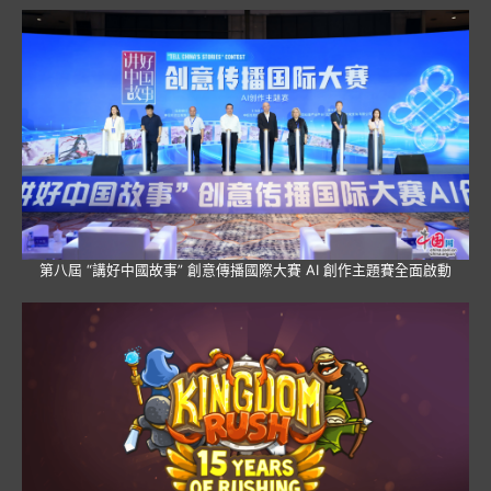
第八屆 “講好中國故事” 創意傳播國際大賽 AI 創作主題賽全面啟動