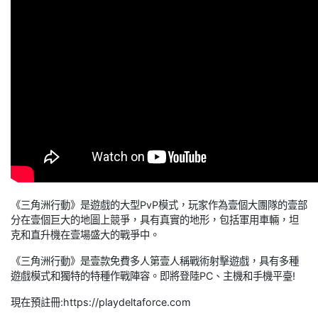
《三角洲行動》是遊戲的大型PvP模式，玩家作為壹個大團隊的壹部
分在壹個巨大的地圖上競爭，具有真實的地形，包括軍用車輛，坦
克和直升機在壹場盛大的戰爭中。
《三角洲行動》是壹款免費多人第壹人稱戰術射擊遊戲，具有多種
遊戲模式和獨特的特種作戰陣容。即將登陸PC、主機和手機平臺!
現在預註冊:https://playdeltaforce.com