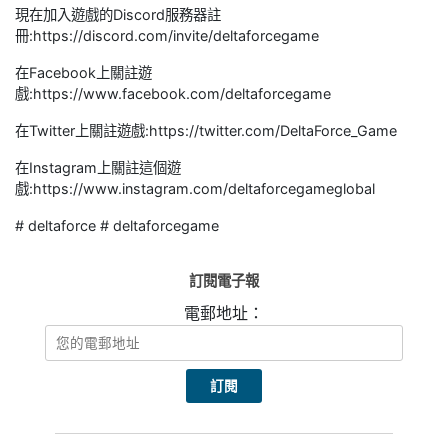
現在加入遊戲的Discord服務器註
冊:https://discord.com/invite/deltaforcegame
在Facebook上關註遊
戲:https://www.facebook.com/deltaforcegame
在Twitter上關註遊戲:https://twitter.com/DeltaForce_Game
在Instagram上關註這個遊
戲:https://www.instagram.com/deltaforcegameglobal
# deltaforce # deltaforcegame
訂閱電子報
電郵地址：