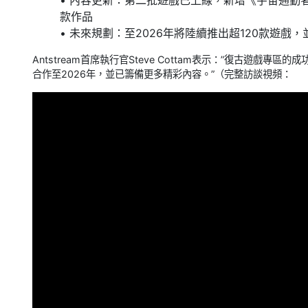
• 內容更新：第二批遊戲已上線，新增《宇宙通勤
款作品
• 未來規劃：至2026年將陸續推出超120款遊戲
Antstream首席執行官Steve Cottam表示：”復古遊戲
合作至2026年，並已籌備更多精彩內容。”（完整訪談視頻：