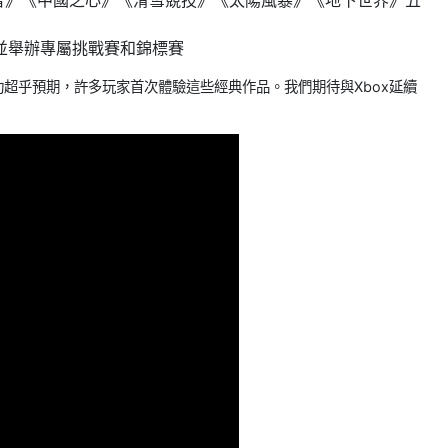
者》《中國之心》《滑雪競技》《太陽風暴》《地下世界》五
，並舉辦專屬挑戰賽和錦標賽
專區的成功超乎預期，許多玩家首次體驗這些經典作品。我們期待與Xbox延續