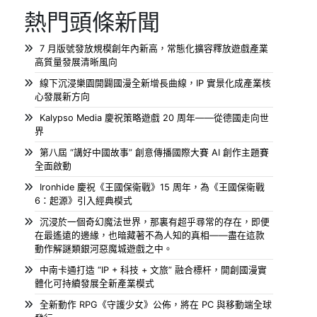
熱門頭條新聞
7 月版號發放規模創年內新高，常態化擴容釋放遊戲產業
高質量發展清晰風向
線下沉浸樂園開闢國漫全新增長曲線，IP 實景化成產業核
心發展新方向
Kalypso Media 慶祝策略遊戲 20 周年——從德國走向世
界
第八屆 “講好中國故事” 創意傳播國際大賽 AI 創作主題賽
全面啟動
Ironhide 慶祝《王國保衛戰》15 周年，為《王國保衛戰
6：起源》引入經典模式
沉浸於一個奇幻魔法世界，那裏有超乎尋常的存在，即便
在最遙遠的邊緣，也暗藏著不為人知的真相——盡在這款
動作解謎類銀河惡魔城遊戲之中。
中南卡通打造 “IP + 科技 + 文旅” 融合標杆，開創國漫實
體化可持續發展全新產業模式
全新動作 RPG《守護少女》公佈，將在 PC 與移動端全球