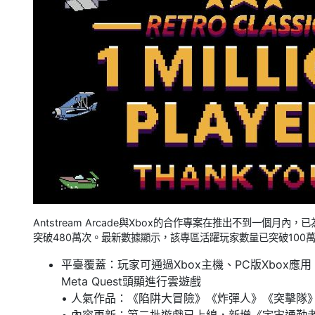
Antstream Arcade與Xbox的合作專案在推出不到一個月內，
突破480萬次。最新數據顯示，該專區活躍玩家數量已突破100
平臺覆蓋：玩家可通過Xbox主機、PC版Xbox應用，以
Meta Quest頭顯進行雲遊戲
• 人氣作品：《陷阱大冒險》《炸彈人》《突擊隊