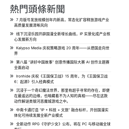
熱門頭條新聞
7 月版号发放规模创年内新高，常态化扩容释放游戏产业
高质量发展清晰风向
线下沉浸乐园开辟国漫全新增长曲线，IP 实景化成产业核
心发展新方向
Kalypso Media 庆祝策略游戏 20 周年——从德国走向世
界
第八届 “讲好中国故事” 创意传播国际大赛 AI 创作主题赛
全面启动
Ironhide 庆祝《王国保卫战》15 周年，为《王国保卫战
6：起源》引入经典模式
沉浸于一个奇幻魔法世界，那里有超乎寻常的存在，即便
在最遥远的边缘，也暗藏着不为人知的真相——尽在这款
动作解谜类银河恶魔城游戏之中。
中南卡通打造 “IP + 科技 + 文旅” 融合标杆，开创国漫实
体化可持续发展全新产业模式
全新动作 RPG《守护少女》公布，将在 PC 与移动端全球