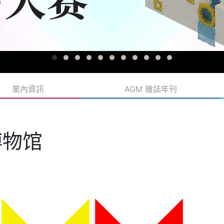
業內資訊
AGM 雜誌年刊
博物馆