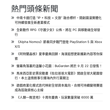
熱門頭條新聞
中南卡通打造 “IP + 科技 + 文旅” 融合標杆，開創國漫實體化
可持續發展全新產業模式
全新動作 RPG《守護少女》公佈，將在 PC 與移動端全球發
行
《Alpha Nomos》節奏同步戰鬥登陸 PlayStation 5 與 Xbox
X/S
《阿特蘭晶核》夏季慶典回歸，海濱遐想更新攜新內容等你探
索
螢幕角落裏的溫馨小花園：BuGarden 將於 9 月 22 日發售！
馬來西亞影史票房動畫《佐拉爸爸大電影》開啟全球大範圍發
行，本土溫情敘事引爆海內外行業關注
遊戲商業化模式迭代映射全球資本風向，合規可持續變現賽道
成為投融資核心主線
《人類一敗塗地》十周年慶典，玩家數量突破 6000 萬