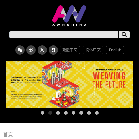
繁體中文
简体中文
English
首頁