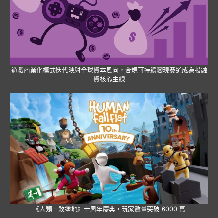
遊戲商業化模式迭代映射全球資本風向，合規可持續變現賽道成為投融
資核心主線
《人類一敗塗地》十周年慶典，玩家數量突破 6000 萬