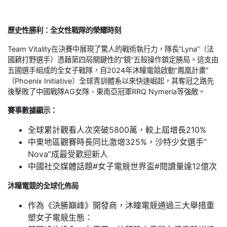
歷史性勝利：全女性戰隊的榮耀時刻
Team Vitality在決賽中展現了驚人的戰術執行力，隊長”Lyna”（法
國籍打野選手）憑藉第四局關鍵性的”鏡”五殺操作鎖定勝局。這支由
五國選手組成的全女子戰隊，自2024年沐瞳電競啟動”鳳凰計畫”
（Phoenix Initiative）全球青訓體系以來快速崛起，其奪冠之路先
後擊敗了中國戰隊AG女隊、東南亞冠軍RRQ Nymeria等強敵。
賽事數據顯示：
全球累計觀看人次突破5800萬，較上屆增長210%
中東地區觀賽時長同比激增325%，沙特少女選手”
Nova”成最受歡迎新人
中國社交媒體話題#女子電競世界盃#閱讀量達12億次
沐瞳電競的全球化佈局
作為《決勝巔峰》開發商，沐瞳電競通過三大舉措重
塑女子電競生態：