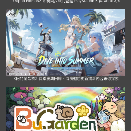
《Alpha Nomos》節奏同步戰鬥登陸 PlayStation 5 與 Xbox X/S
《阿特蘭晶核》夏季慶典回歸，海濱遐想更新攜新內容等你探索