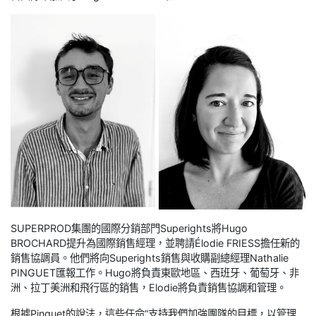
SUPERPROD集團的國際分銷部門Superights將Hugo
BROCHARD提升為國際銷售經理，並聘請Élodie FRIESS擔任新的
銷售協調員。他們將向Superights銷售與收購副總經理Nathalie
PINGUET匯報工作。Hugo將負責東歐地區、西班牙、葡萄牙、非
洲、拉丁美洲和飛行區的銷售，Elodie將負責銷售協調和管理。
根據Pinguet的說法，這些任命“支持我們加強團隊的目標，以管理