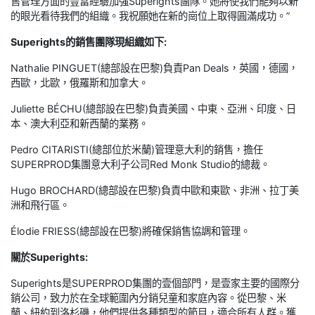
售管理方面的豐富經驗加強Superights團隊。她將使我們能夠以新
的眼光看待我們的組織。我祝願她在新的崗位上取得圓滿成功。”
Superights的銷售團隊現組織如下:
Nathalie PINGUET(總部設在巴黎)負責Pan Deals，英國，德國，
西歐，北歐，俄羅斯和加拿大。
Juliette BÉCHU(總部設在巴黎)負責美國、中東、亞洲、印度、日
本、澳大利亞和新西蘭的業務。
Pedro CITARISTI(總部位於米蘭)管理意大利的銷售，擔任
SUPERPROD集團意大利子公司Red Monk Studio的總裁。
Hugo BROCHARD(總部設在巴黎)負責中歐和東歐、非洲、拉丁美
洲和飛行區。
Élodie FRIESS(總部設在巴黎)將確保銷售協調和管理。
關於Superights:
Superights是SUPERPROD集團的壹個部門，是壹家主要的國際分
銷公司，致力於在全球範圍內分銷兒童和家庭內容。從巴黎、米
蘭、紐約到洛杉磯，他們提供各種類型的節目，適合所有人群。獲