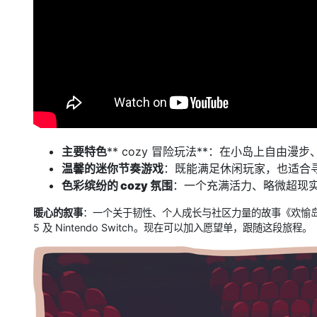
主要特色
** cozy 冒险玩法**：在小岛上自由
温馨的迷你节奏游戏
：既能满足休闲玩家，也适合
色彩缤纷的 cozy 氛围
：一个充满活力、略微超现
暖心的叙事
：一个关于韧性、个人成长与社区力量的故事《欢愉岛》将于今年晚
5 及 Nintendo Switch。现在可以加入愿望单，跟随这段旅程。