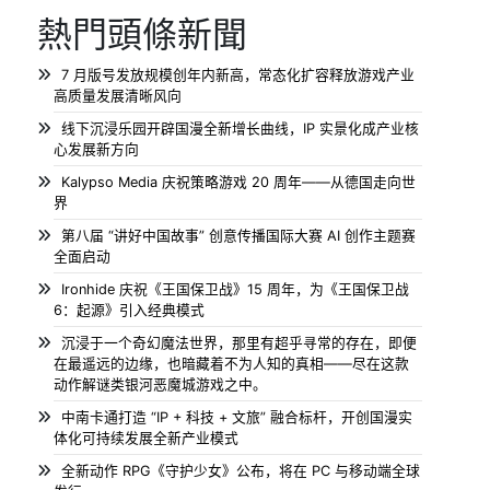
熱門頭條新聞
7 月版号发放规模创年内新高，常态化扩容释放游戏产业
高质量发展清晰风向
线下沉浸乐园开辟国漫全新增长曲线，IP 实景化成产业核
心发展新方向
Kalypso Media 庆祝策略游戏 20 周年——从德国走向世
界
第八届 “讲好中国故事” 创意传播国际大赛 AI 创作主题赛
全面启动
Ironhide 庆祝《王国保卫战》15 周年，为《王国保卫战
6：起源》引入经典模式
沉浸于一个奇幻魔法世界，那里有超乎寻常的存在，即便
在最遥远的边缘，也暗藏着不为人知的真相——尽在这款
动作解谜类银河恶魔城游戏之中。
中南卡通打造 “IP + 科技 + 文旅” 融合标杆，开创国漫实
体化可持续发展全新产业模式
全新动作 RPG《守护少女》公布，将在 PC 与移动端全球