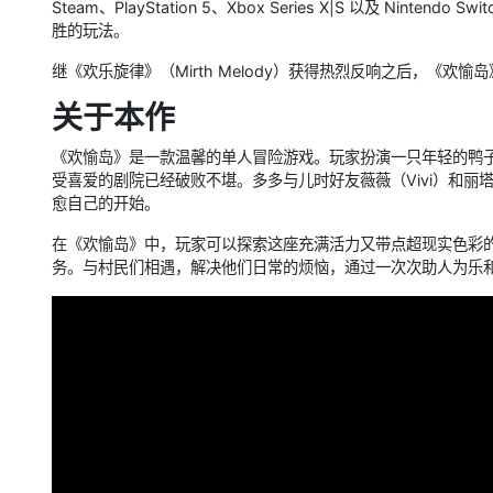
Steam、PlayStation 5、Xbox Series X|S 以及 N
胜的玩法。
继《欢乐旋律》（Mirth Melody）获得热烈反响之后，《
关于本作
《欢愉岛》是一款温馨的单人冒险游戏。玩家扮演一只年轻的鸭子
受喜爱的剧院已经破败不堪。多多与儿时好友薇薇（Vivi）和丽
愈自己的开始。
在《欢愉岛》中，玩家可以探索这座充满活力又带点超现实色彩
务。与村民们相遇，解决他们日常的烦恼，通过一次次助人为乐