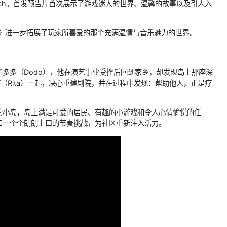
intendo Switch。首发预告片首次展示了游戏迷人的世界、温馨的故事以及引人入
欢愉岛》进一步拓展了玩家所喜爱的那个充满温情与音乐魅力的世界。
多多（Dodo），他在演艺事业受挫后回到家乡，却发现岛上那座深
塔（Rita）一起，决心重建剧院，并在过程中发现：帮助他人，正是疗
的小岛，岛上满是可爱的居民、有趣的小游戏和令人心情愉悦的任
和一个个朗朗上口的节奏挑战，为社区重新注入活力。