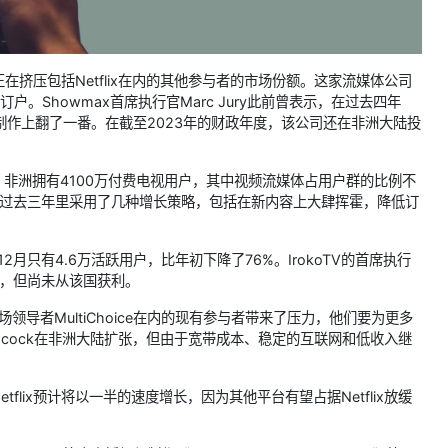
挤压包括Netflix在内的其他参与者的市场份额。这家流媒体公司
户。Showmax首席执行官Marc Jury此前曾表示，在过去四年
制作上翻了一番。在截至2023年的财政年度，该公司还在非洲大陆投
022年底，非洲拥有4100万付费电视用户，其中视频流媒体占用户群的比例不
等流媒体公司在过去三年里采用了几种增长策略，包括在新内容上大肆挥霍，降低订
年12月只有4.6万活跃用户，比年初下降了76%。IrokoTV的首席执行
美元，但尚未从该国获利。
市场领导者MultiChoice在内的现有参与者带来了压力，他们要为更多
Peacock在非洲大陆扩张，但由于宽带成本、稳定的互联网和低收入继
flix预计将以一半的速度增长，因为其他平台有望占据Netflix放缓