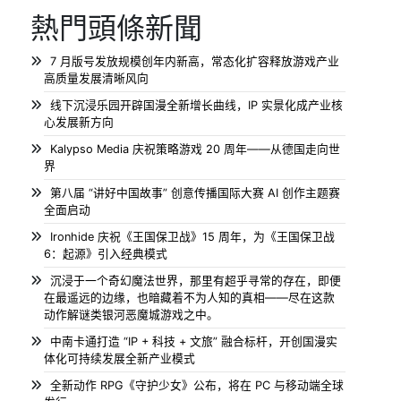
熱門頭條新聞
7 月版号发放规模创年内新高，常态化扩容释放游戏产业
高质量发展清晰风向
线下沉浸乐园开辟国漫全新增长曲线，IP 实景化成产业核
心发展新方向
Kalypso Media 庆祝策略游戏 20 周年——从德国走向世
界
第八届 “讲好中国故事” 创意传播国际大赛 AI 创作主题赛
全面启动
Ironhide 庆祝《王国保卫战》15 周年，为《王国保卫战
6：起源》引入经典模式
沉浸于一个奇幻魔法世界，那里有超乎寻常的存在，即便
在最遥远的边缘，也暗藏着不为人知的真相——尽在这款
动作解谜类银河恶魔城游戏之中。
中南卡通打造 “IP + 科技 + 文旅” 融合标杆，开创国漫实
体化可持续发展全新产业模式
全新动作 RPG《守护少女》公布，将在 PC 与移动端全球