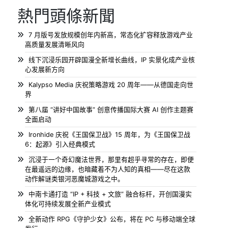
熱門頭條新聞
7 月版号发放规模创年内新高，常态化扩容释放游戏产业
高质量发展清晰风向
线下沉浸乐园开辟国漫全新增长曲线，IP 实景化成产业核
心发展新方向
Kalypso Media 庆祝策略游戏 20 周年——从德国走向世
界
第八届 “讲好中国故事” 创意传播国际大赛 AI 创作主题赛
全面启动
Ironhide 庆祝《王国保卫战》15 周年，为《王国保卫战
6：起源》引入经典模式
沉浸于一个奇幻魔法世界，那里有超乎寻常的存在，即便
在最遥远的边缘，也暗藏着不为人知的真相——尽在这款
动作解谜类银河恶魔城游戏之中。
中南卡通打造 “IP + 科技 + 文旅” 融合标杆，开创国漫实
体化可持续发展全新产业模式
全新动作 RPG《守护少女》公布，将在 PC 与移动端全球