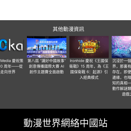
其他動漫資訊
o Media 慶祝策
第八屆 “講好中國故事”
Ironhide 慶祝《王國保
沉浸於一
20 周年——從
創意傳播國際大賽 AI
衛戰》15 周年，為《王
界，那裏
國走向世界
創作主題賽全面啟動
國保衛戰 6：起源》引
存在，即
入經典模式
邊緣，也
知的真相
動作解謎
遊戲
動漫世界網絡中國站