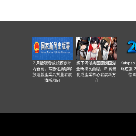
7 月版號發放規模創年
線下沉浸樂園開闢國漫
Kalyps
內新高，常態化擴容釋
全新增長曲線，IP 實景
略遊戲 
放遊戲產業高質量發展
化成產業核心發展新方
德
清晰風向
向