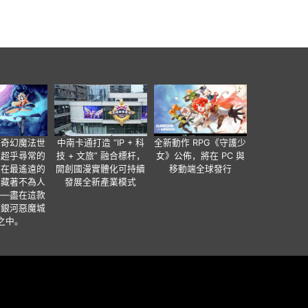
個奇幻魔法世
中南卡通打造 “IP + 科
全新動作 RPG《守護少
有超乎尋常的
技 + 文旅” 融合標杆，
女》公佈，將在 PC 與
便在最遙遠的
開創國漫實體化可持續
移動端全球發行
暗藏著不為人
發展全新產業模式
——盡在這款
類銀河惡魔城
之中。