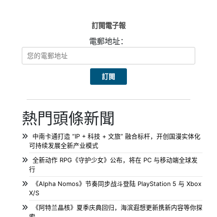
訂閱電子報
電郵地址：
熱門頭條新聞
中南卡通打造 “IP + 科技 + 文旅” 融合标杆，开创国漫实体化
可持续发展全新产业模式
全新动作 RPG《守护少女》公布，将在 PC 与移动端全球发
行
《Alpha Nomos》节奏同步战斗登陆 PlayStation 5 与 Xbox
X/S
《阿特兰晶核》夏季庆典回归，海滨遐想更新携新内容等你探
索