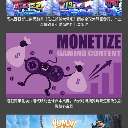
馬來西亞影史票房動畫《佐拉爸爸大電影》開啟全球大範圍發行，本土
溫情敘事引爆海內外行業關注
遊戲商業化模式迭代映射全球資本風向，合規可持續變現賽道成為投融
資核心主線