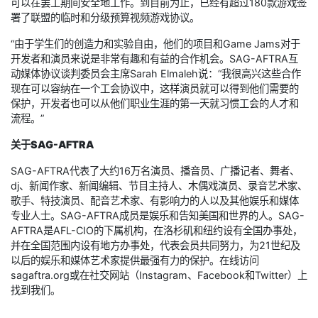
可以在罢工期间安全地工作。到目前为止，已经有超过180款游戏签
署了联盟的临时和分级预算视频游戏协议。
“由于学生们的创造力和实验自由，他们的项目和Game Jams对于
开发者和演员来说是非常有趣和有益的合作机会。SAG-AFTRA互
动媒体协议谈判委员会主席Sarah Elmaleh说：“我很高兴这些合作
现在可以容纳在一个工会协议中，这样演员就可以得到他们需要的
保护，开发者也可以从他们职业生涯的第一天就习惯工会的人才和
流程。”
关于SAG-AFTRA
SAG-AFTRA代表了大约16万名演员、播音员、广播记者、舞者、
dj、新闻作家、新闻编辑、节目主持人、木偶戏演员、录音艺术家、
歌手、特技演员、配音艺术家、有影响力的人以及其他娱乐和媒体
专业人士。SAG-AFTRA成员是娱乐和告知美国和世界的人。SAG-
AFTRA是AFL-CIO的下属机构，在洛杉矶和纽约设有全国办事处，
并在全国范围内设有地方办事处，代表会员共同努力，为21世纪及
以后的娱乐和媒体艺术家提供最强有力的保护。在线访问
sagaftra.org或在社交网站（Instagram、Facebook和Twitter）上
找到我们。