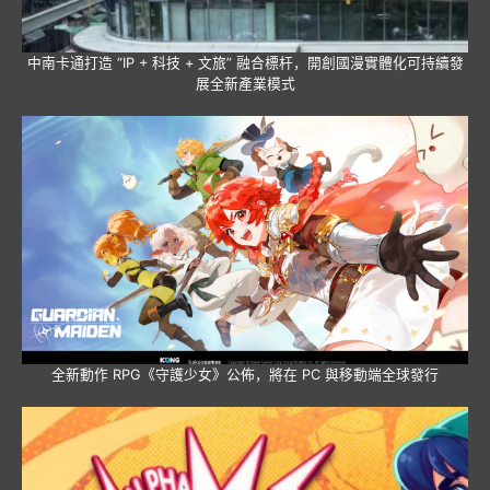
中南卡通打造 “IP + 科技 + 文旅” 融合標杆，開創國漫實體化可持續發
展全新產業模式
全新動作 RPG《守護少女》公佈，將在 PC 與移動端全球發行