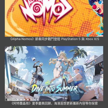
《Alpha Nomos》節奏同步戰鬥登陸 PlayStation 5 與 Xbox X/S
《阿特蘭晶核》夏季慶典回歸，海濱遐想更新攜新內容等你探索