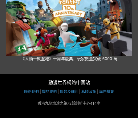
《人類一敗塗地》十周年慶典，玩家數量突破 6000 萬
動漫世界網絡中國站
聯絡我們
|
關於我們
|
條款及細則
|
私隱政策
|
廣告機會
香港九龍塘達之路72號創新中心414室