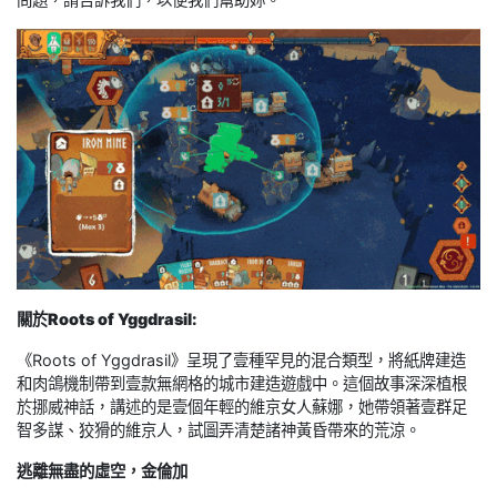
關於Roots of Ygg
d
rasil:
《Roots of Yggdrasil》呈現了壹種罕見的混合類型，將紙牌建造
和肉鴿機制帶到壹款無網格的城市建造遊戲中。這個故事深深植根
於挪威神話，講述的是壹個年輕的維京女人蘇娜，她帶領著壹群足
智多謀、狡猾的維京人，試圖弄清楚諸神黃昏帶來的荒涼。
逃離無盡的虛空，金倫加