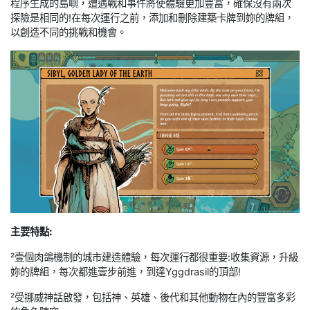
程序生成的島嶼，遭遇戰和事件將使體驗更加豐富，確保沒有兩次
探險是相同的!在每次運行之前，添加和刪除建築卡牌到妳的牌組，
以創造不同的挑戰和機會。
主要特點:
²壹個肉鴿機制的城市建造體驗，每次運行都很重要:收集資源，升級
妳的牌組，每次都進壹步前進，到達Yggdrasil的頂部!
²受挪威神話啟發，包括神、英雄、後代和其他動物在內的豐富多彩