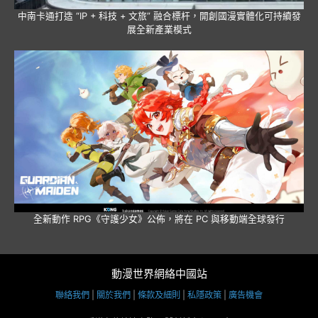
中南卡通打造 “IP + 科技 + 文旅” 融合標杆，開創國漫實體化可持續發
展全新產業模式
全新動作 RPG《守護少女》公佈，將在 PC 與移動端全球發行
動漫世界網絡中國站
聯絡我們
|
關於我們
|
條款及細則
|
私隱政策
|
廣告機會