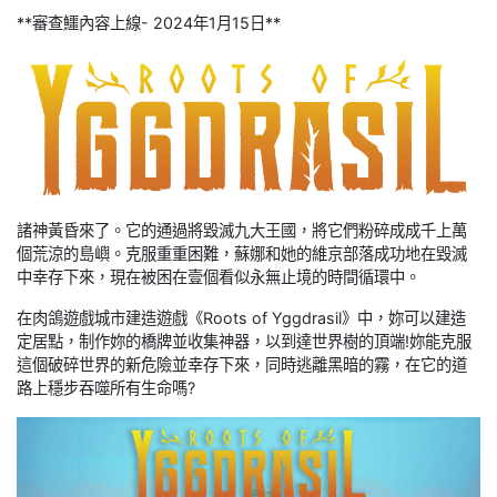
**審查鱷內容上線- 2024年1月15日**
諸神黃昏來了。它的通過將毀滅九大王國，將它們粉碎成成千上萬
個荒涼的島嶼。克服重重困難，蘇娜和她的維京部落成功地在毀滅
中幸存下來，現在被困在壹個看似永無止境的時間循環中。
在肉鴿遊戲城市建造遊戲《Roots of Yggdrasil》中，妳可以建造
定居點，制作妳的橋牌並收集神器，以到達世界樹的頂端!妳能克服
這個破碎世界的新危險並幸存下來，同時逃離黑暗的霧，在它的道
路上穩步吞噬所有生命嗎?