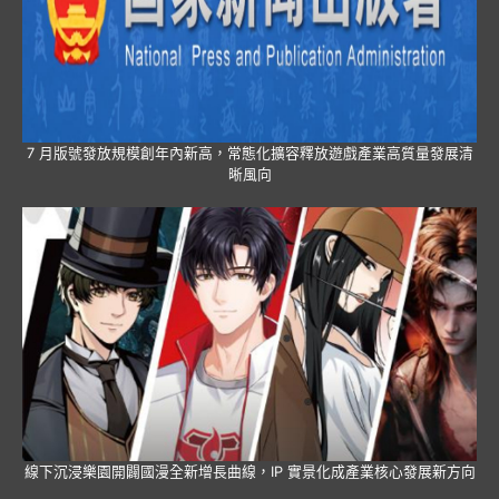
7 月版號發放規模創年內新高，常態化擴容釋放遊戲產業高質量發展清
晰風向
線下沉浸樂園開闢國漫全新增長曲線，IP 實景化成產業核心發展新方向