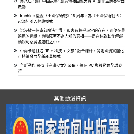
第八屆 “講好中國故事” 創意傳播國際大賽 AI 創作主題賽全面
啟動
Ironhide 慶祝《王國保衛戰》15 周年，為《王國保衛戰 6：
起源》引入經典模式
沉浸於一個奇幻魔法世界，那裏有超乎尋常的存在，即便在最
遙遠的邊緣，也暗藏著不為人知的真相——盡在這款動作解謎
類銀河惡魔城遊戲之中。
中南卡通打造 “IP + 科技 + 文旅” 融合標杆，開創國漫實體化
可持續發展全新產業模式
全新動作 RPG《守護少女》公佈，將在 PC 與移動端全球發
行
其他動漫資訊