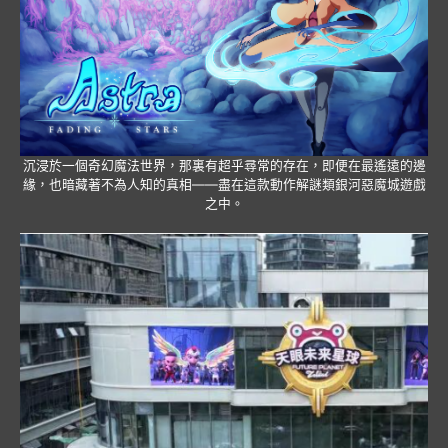
沉浸於一個奇幻魔法世界，那裏有超乎尋常的存在，即便在最遙遠的邊
緣，也暗藏著不為人知的真相——盡在這款動作解謎類銀河惡魔城遊戲
之中。