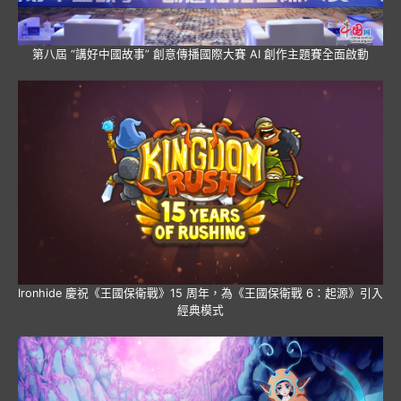
第八屆 “講好中國故事” 創意傳播國際大賽 AI 創作主題賽全面啟動
Ironhide 慶祝《王國保衛戰》15 周年，為《王國保衛戰 6：起源》引入
經典模式