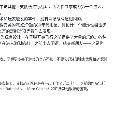
火中与其他三支队伍进行战斗，因为你寻求成为第一个进入，
。
战术和玩家触发的事件，没有两场战斗是相同的。
得完美的霓虹灯色的80年代服装，到设计一个爆炸性狙击步
上万的定制选项等着你去发现。
，为玩家设计，在子弹开始飞行之前提供了大量的乐趣。各种
者在进入激烈的战斗之前出去闲逛，结交新朋友——这是你
ore上进行愿望列表。了解更多关于游戏的官方不和，不要忘记注册独家优惠和封闭测
，曾多次获奖。其核心团队已经在一起工作了近二十年。之前的作品包括
Points Bulletin》、《Star Citizen》和许多其他很酷的游戏。