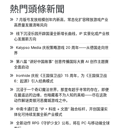
熱門頭條新聞
7 月版号发放规模创年内新高，常态化扩容释放游戏产业
高质量发展清晰风向
线下沉浸乐园开辟国漫全新增长曲线，IP 实景化成产业核
心发展新方向
Kalypso Media 庆祝策略游戏 20 周年——从德国走向世
界
第八届 “讲好中国故事” 创意传播国际大赛 AI 创作主题赛
全面启动
Ironhide 庆祝《王国保卫战》15 周年，为《王国保卫战
6：起源》引入经典模式
沉浸于一个奇幻魔法世界，那里有超乎寻常的存在，即便
在最遥远的边缘，也暗藏着不为人知的真相——尽在这款
动作解谜类银河恶魔城游戏之中。
中南卡通打造 “IP + 科技 + 文旅” 融合标杆，开创国漫实
体化可持续发展全新产业模式
全新动作 RPG《守护少女》公布，将在 PC 与移动端全球