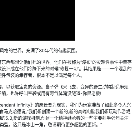
生物朋克风格的世界，充满了80年代的有趣氛围。
东西都想让他们死的世界。他们在被称为“瀑布”的灾难性事件中幸存
设计成在他们冷静下来的时候“修复一切”。其结果是——一个混乱的
硬件包装的幸存者，根本不足以满足每个人。
赛，以获取宝贵的资源。当子弹飞来飞去，变异的野生动物制造麻烦
缩，也许呼叫空袭或用有毒气体淹没隧道-你是老板!
dant Infinity》的愿景变为现实，我们为玩家准备了如此多令人兴
执行官马克哈德说,“我们想创建一个新的,新的高端电脑我们想玩动作游戏,
的5.3,新的游戏机制,创建一个精神继承者的一些主要射手强烈关注
的类型。这只是冰山一角，敬请期待更多超酷的更新。”