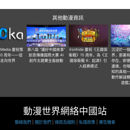
其他動漫資訊
o Media 慶祝策
第八屆 “講好中國故事”
Ironhide 慶祝《王國保
沉浸於一
20 周年——從
創意傳播國際大賽 AI
衛戰》15 周年，為《王
界，那裏
國走向世界
創作主題賽全面啟動
國保衛戰 6：起源》引
存在，即
入經典模式
邊緣，也
知的真相
動作解謎
遊戲
動漫世界網絡中國站
聯絡我們
|
關於我們
|
條款及細則
|
私隱政策
|
廣告機會