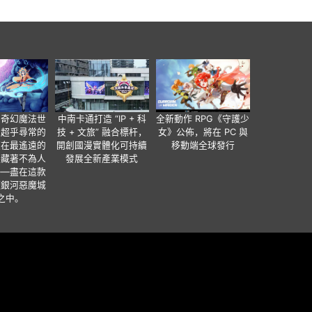
個奇幻魔法世
中南卡通打造 “IP + 科
全新動作 RPG《守護少
有超乎尋常的
技 + 文旅” 融合標杆，
女》公佈，將在 PC 與
便在最遙遠的
開創國漫實體化可持續
移動端全球發行
暗藏著不為人
發展全新產業模式
——盡在這款
類銀河惡魔城
之中。