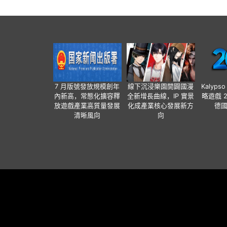
7 月版號發放規模創年
線下沉浸樂園開闢國漫
Kalyps
內新高，常態化擴容釋
全新增長曲線，IP 實景
略遊戲 
放遊戲產業高質量發展
化成產業核心發展新方
德
清晰風向
向