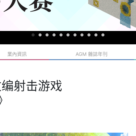
業內資訊
AGM 雜誌年刊
款改编射击游戏
y》