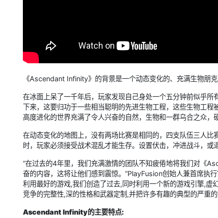
《Ascendant Infinity》的背景是一个动态变化的、充满
在冰面上呆了一千年后，玩家发现自己身处一个五分钟前似乎所有
下来，这要归功于一些相当聪明的先进生物工程，这些生物工程被
高度进化的世界充满了令人兴奋的自然，生物和一群乌合之众，
在动态变化的地图上，没有两场比赛是相同的，四支队伍三人比
时，玩家必须接受战术混乱才能生存。设置伏击，冲进战斗，或退
“在过去的4年里，我们充满激情的团队不知疲倦地将我们对《Ascen
奋的内容，这将让他们感到震惊。”PlayFusion创始人兼首席
利用最好的游戏,我们创造了过去,同时利用一个新的游戏引擎,虚幻
竞争的完整性,深的性格和武器定制,并把许多有趣的典型的严重
Ascendant Infinity的主要特点: