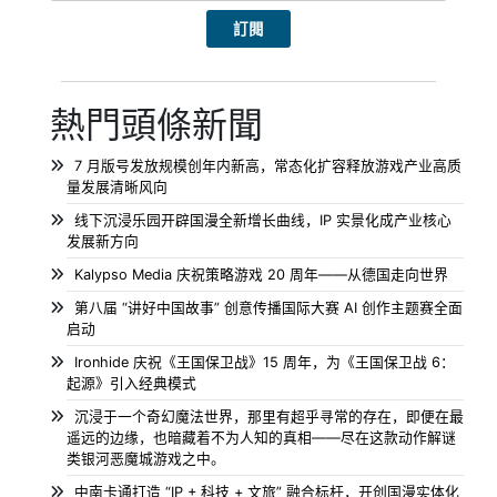
熱門頭條新聞
7 月版号发放规模创年内新高，常态化扩容释放游戏产业高质
量发展清晰风向
线下沉浸乐园开辟国漫全新增长曲线，IP 实景化成产业核心
发展新方向
Kalypso Media 庆祝策略游戏 20 周年——从德国走向世界
第八届 “讲好中国故事” 创意传播国际大赛 AI 创作主题赛全面
启动
Ironhide 庆祝《王国保卫战》15 周年，为《王国保卫战 6：
起源》引入经典模式
沉浸于一个奇幻魔法世界，那里有超乎寻常的存在，即便在最
遥远的边缘，也暗藏着不为人知的真相——尽在这款动作解谜
类银河恶魔城游戏之中。
中南卡通打造 “IP + 科技 + 文旅” 融合标杆，开创国漫实体化