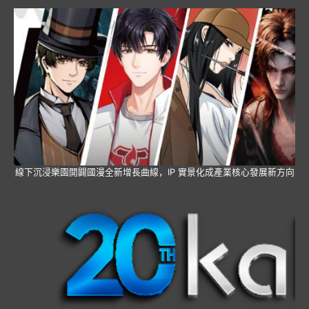
線下沉浸樂園開闢國漫全新增長曲線，IP 實景化成產業核心發展新方向