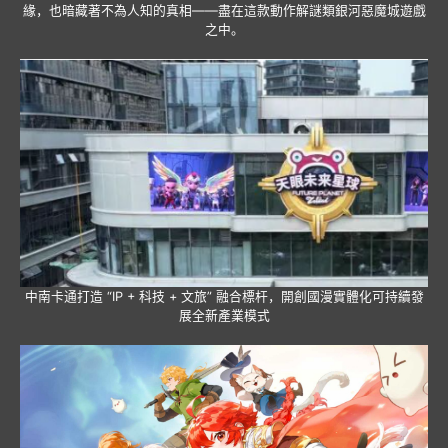
緣，也暗藏著不為人知的真相——盡在這款動作解謎類銀河惡魔城遊戲
之中。
中南卡通打造 “IP + 科技 + 文旅” 融合標杆，開創國漫實體化可持續發
展全新產業模式