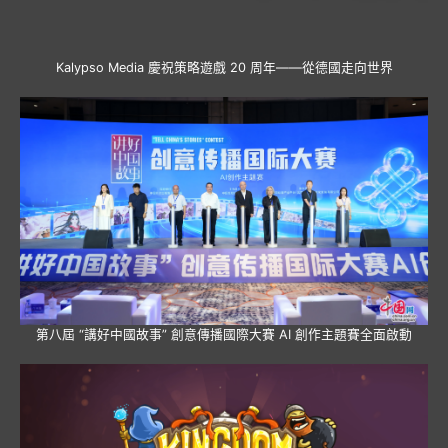
Kalypso Media 慶祝策略遊戲 20 周年——從德國走向世界
第八屆 “講好中國故事” 創意傳播國際大賽 AI 創作主題賽全面啟動