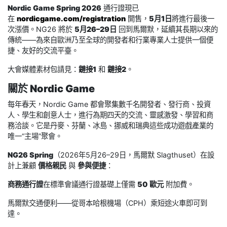
Nordic Game Spring 2026
通行證現已
在
nordicgame.com/registration
開售，
5月1日
將進行最後一
次漲價。NG26 將於
5月26–29日
回到馬爾默，延續其長期以來的
傳統——為來自歐洲乃至全球的開發者和行業專業人士提供一個便
捷、友好的交流平臺。
大會媒體素材包請見：
鏈接1
和
鏈接2
。
關於 Nordic Game
每年春天，Nordic Game 都會聚集數千名開發者、發行商、投資
人、學生和創意人士，進行為期四天的交流、靈感激發、學習和商
務洽談。它是丹麥、芬蘭、冰島、挪威和瑞典這些成功遊戲產業的
唯一“主場”聚會。
NG26 Spring
（2026年5月26–29日，馬爾默 Slagthuset）在設
計上兼顧
價格親民
與
參與便捷
：
商務通行證
在標準會議通行證基礎上僅需
50 歐元
附加費。
馬爾默交通便利——從哥本哈根機場（CPH）乘短途火車即可到
達。