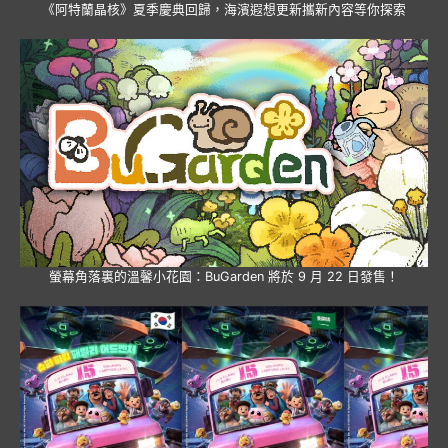
《阿特蘭晶核》夏季慶典回歸，海濱遐想更新攜新內容等你探索
螢幕角落裏的溫馨小花園：BuGarden 將於 9 月 22 日發售！