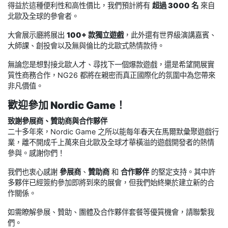
得益於這種便利性和高性價比，我們預計將有
超過 3000 名
來自
北歐及全球的參會者。
大會展示廳將展出
100+ 款獨立遊戲
，此外還有世界級演講嘉賓、
大師課、創投會以及無與倫比的北歐式熱情款待。
無論您是想對接北歐人才、尋找下一個爆款遊戲，還是希望開展實
質性商務合作，NG26 都將在親密而真正國際化的氛圍中為您帶來
非凡價值。
歡迎參加 Nordic Game！
致謝參展商、贊助商與合作夥伴
二十多年來，Nordic Game 之所以能每年春天在馬爾默彙聚遊戲行
業，離不開成千上萬來自北歐及全球才華橫溢的遊戲開發者的熱情
參與。感謝你們！
我們也衷心感謝
參展商
、
贊助商
和
合作夥伴
的堅定支持。其中許
多夥伴已經簽約參加即將到來的展會，但我們始終樂於建立新的合
作關係。
如需瞭解參展、贊助、團體及合作夥伴套餐等優質機會，請聯繫我
們。