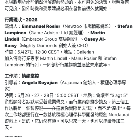
本場將剖析那些悄然消解遊戲勢頭的、本可避免的決策，說明為何
可見度、發佈時機和受眾建設必須在發售前很久就開始。
行業現狀 – 2026
演講人：
Emmanuel Rosier
（Newzoo 市場情報總監）、
Stefan
Lampinen
（Game Advisor Ltd 總經理）、
Martin
Lindell
（Embracer Group 高級顧問）、
Casey Al-
Kaisy
（Mighty Diamonds 創始人兼 CEO）
時間：5月27日 12:30 CEST，地點：Gallerian
加入傳奇行業專家 Martin Lindell、Manu Rosier 和 Stefan
Lampinen 的行列，一同剖析行業趨勢並展望未來數年。
工作坊：情緒掌控
引導者：
Angela Boyajian
（Adjounian 創始人、積極心理學專
家）
時間：5月26、27、28日 15:00 CEST，地點：會議室 “Slagt 5”
遊戲開發者默默承受著職業倦怠，而行業內卻鮮少談及。這三個工
作坊將是一個暫停鍵——在這裏你實際是去“玩”，而不是“產出”。每
次工作坊都運行在一款基於積極心理學科學開發的原創 Nordaurai
遊戲上。是的，它仍然有趣。可以只來一天，也可以連續參加三
天。