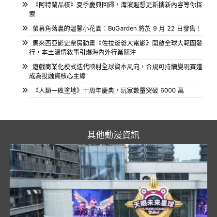
《阿特蘭晶核》夏季慶典回歸，海濱遐想更新攜新內容等你探
索
螢幕角落裏的溫馨小花園：BuGarden 將於 9 月 22 日發售！
馬來西亞影史票房動畫《佐拉爸爸大電影》開啟全球大範圍發
行，本土溫情敘事引爆海內外行業關注
遊戲商業化模式迭代映射全球資本風向，合規可持續變現賽道
成為投融資核心主線
《人類一敗塗地》十周年慶典，玩家數量突破 6000 萬
其他動漫資訊