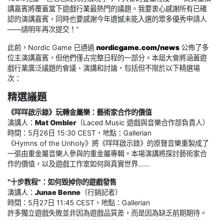
講嘉賓將覆蓋當下遊戲行業最熱門的議題。我要衷心感謝所有已確
認的演講嘉賓，同時也要感謝今年遺憾未能入選的眾多優秀申請人
——請明年再次提交！”
此前，Nordic Game 已通過
nordicgame.com/news
公佈了多
位主演講嘉賓，但他們僅占完整日程的一部分。本屆大會將涵蓋遊
戲行業廣泛議題的會議、演講和討論，包括但不限於以下精選場
次：
精選議題
《咩咩啟示錄》玩轉金屬樂：藝術家合作的價值
演講人：
Mat Ombler
（Laced Music 遊戲與音樂合作部負責人）
時間：5月26日 15:30 CEST，地點：Gallerian
《Hymns of the Unholy》將《咩咩啟示錄》的原聲音樂重製成了
一張由重金屬音樂人參與的重金屬專輯。本場演講將探討藝術家合
作的價值，以及遊戲工作室如何與真實世界……
“十步教程”：如何毀掉你的遊戲發售
演講人：
Junae Benne
（行銷記者）
時間：5月27日 11:45 CEST，地點：Gallerian
許多獨立遊戲失敗並非因為遊戲品質差，而是因為缺乏前期期待。