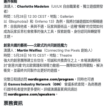
邊界模糊
演講人：
Charlotte Madelon
（UI/UX 自由職業者、獨立遊戲開發
者）
時間：5月28日 12:30 CEST，地點：Gallerian
以《Biophobia》和《Inferno 13》為例，我將討論遊戲如何模糊邊
界：自我與他者、美與不適、玩家與藝術品。這種“模糊”的空間如何
成為玩家反思社會敘事的強大工具，探索創傷、身份認同與轉變等
主題。
創意共識的藝術——北歐式的共同創造魔力
演講人：
Martin Walfisz
（Connecting the Pixels 創始人）
時間：5月28日 16:15 CEST，地點：Theatre
強大的創意團隊建立在信任、坦誠和共擔責任之上。本場演講將探
討“創意共識”的北歐實踐和領導力動態——團隊如何對齊觀點、解決
衝突，並最終共同製作出更好的遊戲。
完整日程請訪問
nordicgame.com/program
，同時也可通
過
Games Industry Network（GIN）
會議系統查閱，為商務通
行證持有者提供更多便利。詳細演講嘉賓資訊請訪
問
nordicgame.com/speakers
。
票務資訊