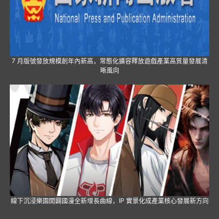
7 月版號發放規模創年內新高，常態化擴容釋放遊戲產業高質量發展清
晰風向
線下沉浸樂園開闢國漫全新增長曲線，IP 實景化成產業核心發展新方向