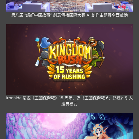
第八屆 “講好中國故事” 創意傳播國際大賽 AI 創作主題賽全面啟動
Ironhide 慶祝《王國保衛戰》15 周年，為《王國保衛戰 6：起源》引入
經典模式