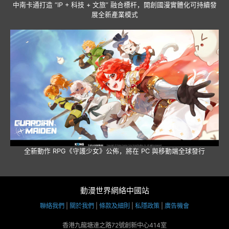
中南卡通打造 “IP + 科技 + 文旅” 融合標杆，開創國漫實體化可持續發
展全新產業模式
全新動作 RPG《守護少女》公佈，將在 PC 與移動端全球發行
動漫世界網絡中國站
聯絡我們
|
關於我們
|
條款及細則
|
私隱政策
|
廣告機會
香港九龍塘達之路72號創新中心414室