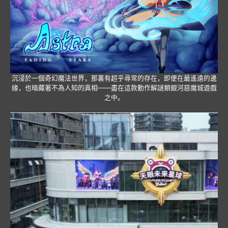
沉浸於一個奇幻魔法世界，那裏有超乎尋常的存在，即便在最遙遠的邊
緣，也暗藏著不為人知的真相——盡在這款動作解謎類銀河惡魔城遊戲
之中。