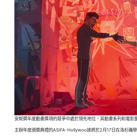
安妮獎年度動畫獎項的競爭中處於領先地位，其動畫系列和電影獲
主辦年度頒獎典禮的ASIFA-Hollywoo誒將於2月17日在洛杉