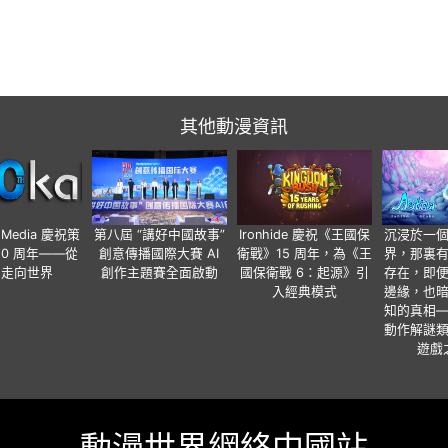
其他動漫資訊
o Media 慶祝策
第八屆 “講好中國故事”
Ironhide 慶祝《王國保
沉浸於一
20 周年——從
創意傳播國際大賽 AI
衛戰》15 周年，為《王
界，那裏
國走向世界
創作主題賽全面啟動
國保衛戰 6：起源》引
存在，即
入經典模式
邊緣，也
知的真相
動作解謎
遊戲
動漫世界網絡中國站