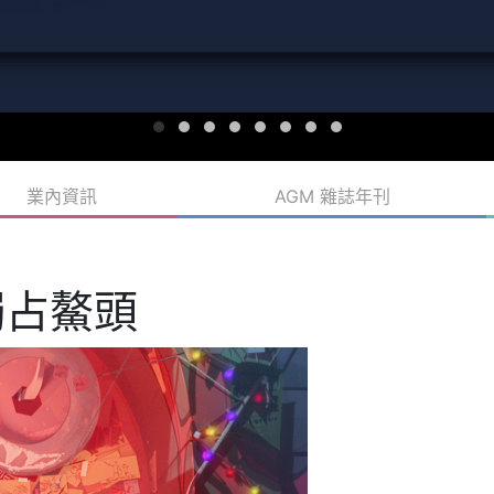
業內資訊
AGM 雜誌年刊
域獨占鰲頭