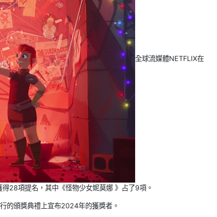
全球流媒體NETFLIX在
得28項提名，其中《怪物少女妮莫娜 》占了9項。
磯舉行的頒獎典禮上宣布2024年的獲獎者。