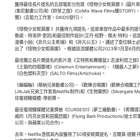
獲得最佳長片提名的五部電影分別是《怪物少女妮莫娜 》(圖片來自Ne
(索尼動畫公司)和《鈴芽之旅》(CoMix Wave Films鱷ST
鷺》(吉蔔力工作室，GKIDS發行)。
《怪物少女妮莫娜 》共獲得九項提名，這是單部作品中最多的提名
魯諾、特洛伊·奎因)和最佳制作設計(艾丹·棺野、傑夫·特利)。這部
漫畫小說(《非凡公主希瑞》和《非凡公主》)，講述了壹位騎士必須與
出了《怪物少女妮莫娜》，根據該流媒體公司2023年1月至6月
最佳獨立長片獎提名的影片是《艾特熊和賽娜鼠2:吉波利塔之旅》(Folivari, 
《土狼的四個靈魂》(Cinemon Entertainment)、《機器人之夢》(Arca
《白色塑料天空》(SALTO Films/Artichoke)。
《蝙蝠輪》(華納兄弟動畫公司)、《歡樂合唱團》(歡樂合唱團工作室
(JibJab兄弟工作室為Netflix制作)和《生物案例》(Silvergate Med
佳電視鱷媒體-學前獎。
最佳電視鱷媒體兒童獎被《CURSES!!》(夢工廠動畫)，《希爾達》(希爾
威的《月亮女孩和惡魔恐龍》(Flying Bark Productions/迪士
公司，與蘋果公司合作)。
去年，Netflix憑借其內容獲得了50項安妮獎提名，吉爾莫·