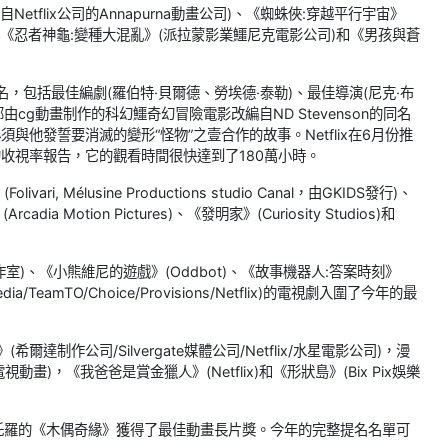
tflix公司的Annapurna動畫公司)、《蜘蛛俠:穿越平行宇宙》
ORY)，《忍者神龜:變種大混亂》(派拉蒙影業鱷尼克電影公司)和《男孩與蒼
，包括最佳編劇(羅伯特·貝爾德、勞埃德·泰勒)、最佳導演(尼克·布
由cg動畫制作的科幻鱷奇幻冒險電影改編自ND Stevenson的同名
他發誓要消滅的變形“怪物”之壹合作的故事。Netflix在6月份推
的收視率報告，它的觀看時間很快達到了180萬小時。
Mélusine Productions studio Canal，由GKIDS發行)、
dia Motion Pictures)、《發明家》(Curiosity Studios)和
)、《小熊維尼的遊戲》(Oddbot)、《故事機器人:答案時刻》
ia/TeamTO/Choice/Provisions/Netflix)的電視劇入圍了今年的最
達制作公司/Silvergate媒體公司/Netflix/水星電影公司)，漫
尼電視動畫)，《我爸爸是賞金獵人》(Netflix)和《形狀島》(Bix Pix娛樂
德爾·托羅的《木偶奇緣》獲得了最佳動畫長片獎。今年的完整提名名單可