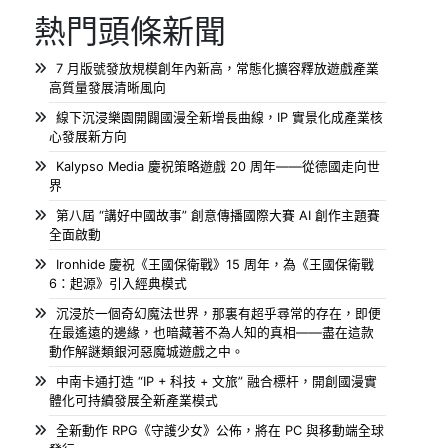
熱門頭條新聞
7 月版號發放規模創年內新高，常態化擴容釋放遊戲產業
高質量發展清晰風向
線下沉浸樂園開闢國漫全新增長曲線，IP 實景化成產業核
心發展新方向
Kalypso Media 慶祝策略遊戲 20 周年——從德國走向世
界
第八屆 “講好中國故事” 創意傳播國際大賽 AI 創作主題賽
全面啟動
Ironhide 慶祝《王國保衛戰》15 周年，為《王國保衛戰
6：起源》引入經典模式
沉浸於一個奇幻魔法世界，那裏有超乎尋常的存在，即便
在最遙遠的邊緣，也暗藏著不為人知的真相——盡在這款
動作解謎類銀河惡魔城遊戲之中。
中南卡通打造 “IP + 科技 + 文旅” 融合標杆，開創國漫實
體化可持續發展全新產業模式
全新動作 RPG《守護少女》公佈，將在 PC 與移動端全球