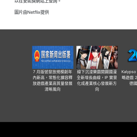
以在安妮獎網站上查詢。
圖片由Netflix提供
7 月版號發放規模創年
線下沉浸樂園開闢國漫
Kalyps
內新高，常態化擴容釋
全新增長曲線，IP 實景
略遊戲 
放遊戲產業高質量發展
化成產業核心發展新方
德
清晰風向
向