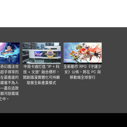
個奇幻魔法世
中南卡通打造 “IP + 科
全新動作 RPG《守護少
有超乎尋常的
技 + 文旅” 融合標杆，
女》公佈，將在 PC 與
便在最遙遠的
開創國漫實體化可持續
移動端全球發行
暗藏著不為人
發展全新產業模式
——盡在這款
類銀河惡魔城
之中。