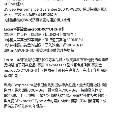
600MB鱷s1
Video Performance Guarantee 200 (VPG200)保證持續的寫入
速度，實現無丟幀的無縫視頻捕獲
捕獲無縫的8K視頻和華麗的連拍模式圖像
Lexar®專業金microSDXC™UHS-II卡
加速工作流程，傳輸速度比UHS-I卡快75% 2
傳輸大量高分辨率圖像，讀取速度高達280MB/s1
快速捕獲高質量的圖像，寫入速度高達180MB/s1
同時也是UHS-II便攜式遊戲設備的理想選擇
Lexar，全球領先的閃存解決方案品牌，很高興地宣布他們的專業產
品線增加了兩款產品-專業CFexpress™a型卡銀色系列和專業金
microSDXC™UHS-II卡。這兩張卡都具有專業人士完成工作所需的
卓越性能。
專業CFexpress™A型卡銀色系列提供專業性能，最大限度地發揮創
造力。最大讀取800MB/s，最大寫入700MB/s，持續寫入速度
600MB/s 1，允許用戶捕捉無縫的8K視頻和華麗的連拍模式圖像。
與支持CFexpress™Type A卡的索尼Alpha和索尼FX相機兼容，並
提供業界領先的10年保修。