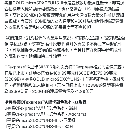
專業GOLD microSDXC™UHS-II卡是壹款多功能高性能卡，非常適
合拍攝無人機和動作相機鏡頭，也非常適合UHS-II便攜式遊戲設
備。高達280MB/s的讀取速度允許用戶快速傳輸大量文件並快速加
載遊戲，而高達180MB/s的寫入速度和V60評級讓他們捕獲高質量
的圖像和全高清和4K視頻的延長長度而不會掉幀
“我們知道，對於我們的專業用戶來說，時間就是金錢，”營銷總監喬
伊·洛佩茲/說。“這就是為什麽我們設計的專業卡不僅具有卓越的性
能，可以捕捉令人驚嘆的圖像和視頻，而且具有在閃存中傳輸文件
的讀取速度，確保加快工作流程。”
CFexpress™A型卡SILVER系列與支持CFexpress格式的設備兼容。
它現已上市，建議零售價為189.99美元(160GB)和379.99美元
(320GB)。專業GOLD microSDXC™UHS-II卡與智能手機、遊戲設
備、運動相機和無人機兼容。現在已經上市，128GB的建議零售價
為39.99美元，256GB的建議零售價為74.99美元。
購買專業CFexpress™A型卡銀色系列-亞馬遜
專業CFexpress™A型卡銀色系列- B&H
專業CFexpress™A型卡銀色系列- Adorama
專業金microSDXC™UHS-II卡-亞馬遜
專業金microSDXC™UHS-II卡- B&H