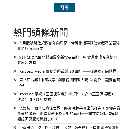
熱門頭條新聞
7 月版號發放規模創年內新高，常態化擴容釋放遊戲產業高質
量發展清晰風向
線下沉浸樂園開闢國漫全新增長曲線，IP 實景化成產業核心
發展新方向
Kalypso Media 慶祝策略遊戲 20 周年——從德國走向世界
第八屆 “講好中國故事” 創意傳播國際大賽 AI 創作主題賽全面
啟動
Ironhide 慶祝《王國保衛戰》15 周年，為《王國保衛戰 6：
起源》引入經典模式
沉浸於一個奇幻魔法世界，那裏有超乎尋常的存在，即便在最
遙遠的邊緣，也暗藏著不為人知的真相——盡在這款動作解謎
類銀河惡魔城遊戲之中。
中南卡通打造 “IP + 科技 + 文旅” 融合標杆，開創國漫實體化