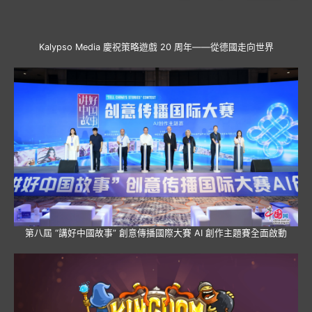
Kalypso Media 慶祝策略遊戲 20 周年——從德國走向世界
第八屆 “講好中國故事” 創意傳播國際大賽 AI 創作主題賽全面啟動