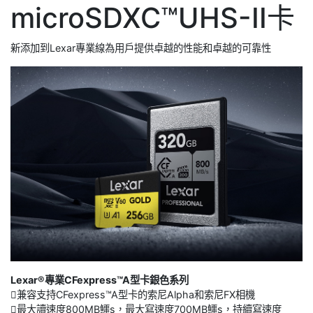
microSDXC™UHS-II卡
新添加到Lexar專業線為用戶提供卓越的性能和卓越的可靠性
Lexar®專業CFexpress™A型卡銀色系列
兼容支持CFexpress™A型卡的索尼Alpha和索尼FX相機
最大讀速度800MB鱷s，最大寫速度700MB鱷s，持續寫速度