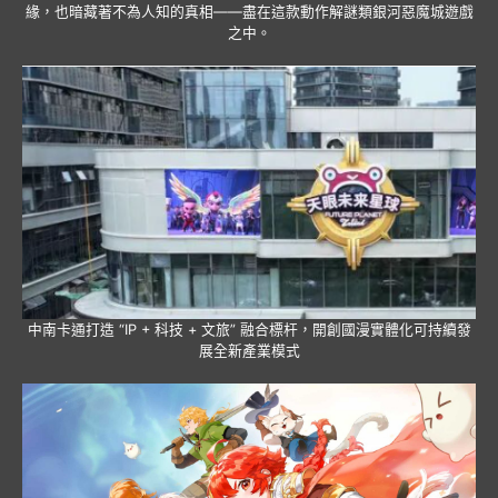
緣，也暗藏著不為人知的真相——盡在這款動作解謎類銀河惡魔城遊戲
之中。
中南卡通打造 “IP + 科技 + 文旅” 融合標杆，開創國漫實體化可持續發
展全新產業模式