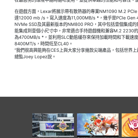
在遊戲方面，Lexar將展示帶有散熱器的專業NM1090 M.2 PCIe 
達12000 mb /s。寫入速度為11,000MB/s *，幾乎是PCIe Ge
NVMe SSD及其最新版本的NM800 PRO，其中包括壹個集成的散熱
能集成到壹個小尺寸中，非常適合手持遊戲機和兼容M.2 2230
為4700MB/s *，並利用SLC動態緩存來保持加載時間和下載速度。
8400MT/s，時間低至CL40。
“我們很高興能夠在CES上與大家分享幾款尖端產品，包括世界上最快的
總監Joey Lopez說。