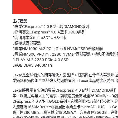
主打產品
專業CFexpress™4.0 B型卡片DIAMOND系列
高清專業CFexpress™4.0 A型卡GOLD系列
高清專業金microSD™UHS-II卡
便攜式固態硬盤
專業NM1090 M.2 PCIe Gen 5 NVMe™SSD帶散熱器
專業NM800 PRO m . 2280 NVMe™固態硬盤，帶和不帶散熱
 PLAY M.2 2230 PCIe 4.0 SSD
RGB DDR5 8400MT/s
Lexar是全球領先的閃存解決方案品牌，很高興在今年內華達州
業攝影和攝像組合到其強大的遊戲陣容，Lexar產品的廣度將展
Lexar將展示其尖端的專業CFexpress 4.0 B型卡DIAMO
率，以滿足專業人士的需求。讀取速度最高可達3600MB/s。寫速率為33
CFexpress 4.0 A型卡GOLD系列。它還利用PCIe第4代技術
入速度為1650MB/s。*亦會展出專業金卡microSD UHS-
高可達280MB/s。寫入速度180MB/s*，容量高達256GB。
在最惡劣的環境中隨時隨地使用，並提供卓越的性能和可靠性。讀寫速