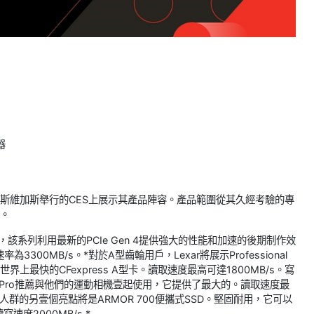
器
拉斯維加斯舉行的CES上展示其產品陣容。產品範圍從其久經考驗的專
出。
ND系列，該系列利用最新的PCIe Gen 4提供強大的性能和加速的後期制作效
00MB/s。*對於A型齒輪用戶，Lexar將展示Professional
，是世界上最快的CFexpress A型卡。讀取速度最高可達1800MB/s。寫
II。GoPro推薦與他們的運動相機壹起使用，它提供了最大的。讀取速度最
專業人群的另壹個亮點將是ARMOR 700便攜式SSD。堅固耐用，它可以
度2000MB/s *