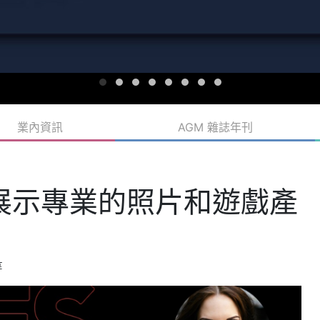
業內資訊
AGM 雜誌年刊
24上展示專業的照片和遊戲產
等