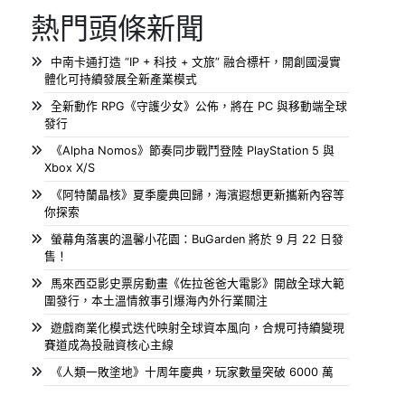
熱門頭條新聞
中南卡通打造 “IP + 科技 + 文旅” 融合標杆，開創國漫實
體化可持續發展全新產業模式
全新動作 RPG《守護少女》公佈，將在 PC 與移動端全球
發行
《Alpha Nomos》節奏同步戰鬥登陸 PlayStation 5 與
Xbox X/S
《阿特蘭晶核》夏季慶典回歸，海濱遐想更新攜新內容等
你探索
螢幕角落裏的溫馨小花園：BuGarden 將於 9 月 22 日發
售！
馬來西亞影史票房動畫《佐拉爸爸大電影》開啟全球大範
圍發行，本土溫情敘事引爆海內外行業關注
遊戲商業化模式迭代映射全球資本風向，合規可持續變現
賽道成為投融資核心主線
《人類一敗塗地》十周年慶典，玩家數量突破 6000 萬