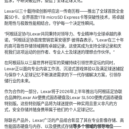
追求，不断突破边界，塑造了全球足球文化。
Lexar以三十载持续创新呼应这一传奇历程——推出了全球首款全金
属SD卡、业界首款1TB microSD Express卡等突破性技术，将卓越
耐用性与极致性能相结合，守护每一个决定性瞬间。
“阿根廷足协与Lexar共同秉持对领导力、专业精神与全球卓越的承
诺，”阿根廷足协首席营销官莱安德罗·彼得森表示，“Lexar在三十年
的高可靠性存储领域拥有卓越记录，这使其成为支持全球记录和庆
祝我们这项运动的创作者、专业人士及球迷的理想合作伙伴。”
在阿根廷队以三届世界杯冠军的荣耀持续引领世界足坛的同时，
Lexar正以面向专业内容工作流、沉浸式游戏体验以及满足球迷捕捉
与保存个人足球记忆不断演进需求的下一代存储解决方案，引领存
储行业的未来。
作为合作的一部分，Lexar将于2026年上半年推出与阿根廷足协联
合品牌的Lexar Air便携式固态硬盘及Lexar SL500便携式固态硬盘
特别版。这些特别版产品将为球迷提供一种实用且意义非凡的方
式，安全存储并随身携带属于他们的个人足球记忆。
除联名产品外，Lexar广泛的产品组合彰显了其在专业影像存储、高
性能固态硬盘与内存、以及便携式存储
等多个领域的领导地位
——