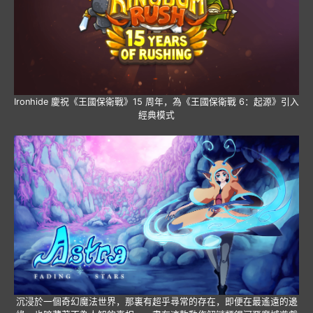
Ironhide 慶祝《王國保衛戰》15 周年，為《王國保衛戰 6：起源》引入
經典模式
沉浸於一個奇幻魔法世界，那裏有超乎尋常的存在，即便在最遙遠的邊