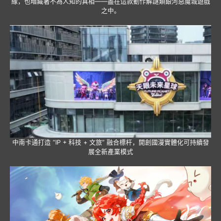
緣，也暗藏著不為人知的真相——盡在這款動作解謎類銀河惡魔城遊戲
之中。
中南卡通打造 “IP + 科技 + 文旅” 融合標杆，開創國漫實體化可持續發
展全新產業模式