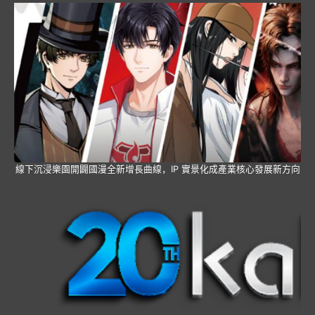
線下沉浸樂園開闢國漫全新增長曲線，IP 實景化成產業核心發展新方向