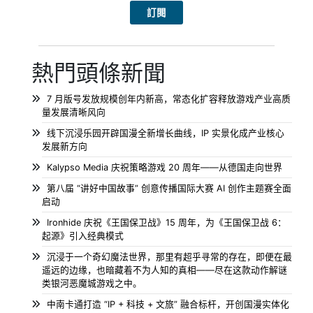
熱門頭條新聞
7 月版号发放规模创年内新高，常态化扩容释放游戏产业高质
量发展清晰风向
线下沉浸乐园开辟国漫全新增长曲线，IP 实景化成产业核心
发展新方向
Kalypso Media 庆祝策略游戏 20 周年——从德国走向世界
第八届 “讲好中国故事” 创意传播国际大赛 AI 创作主题赛全面
启动
Ironhide 庆祝《王国保卫战》15 周年，为《王国保卫战 6：
起源》引入经典模式
沉浸于一个奇幻魔法世界，那里有超乎寻常的存在，即便在最
遥远的边缘，也暗藏着不为人知的真相——尽在这款动作解谜
类银河恶魔城游戏之中。
中南卡通打造 “IP + 科技 + 文旅” 融合标杆，开创国漫实体化