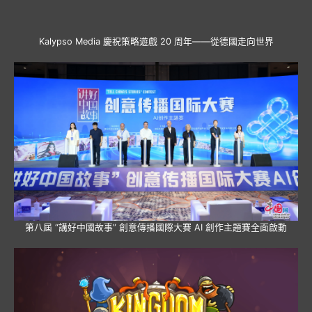
Kalypso Media 慶祝策略遊戲 20 周年——從德國走向世界
第八屆 “講好中國故事” 創意傳播國際大賽 AI 創作主題賽全面啟動