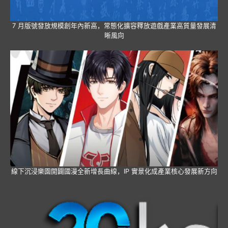
7 月版號發放規模創年內新高，常態化擴容釋放遊戲產業高質量發展清
晰風向
線下沉浸樂園開闢國漫全新增長曲線，IP 實景化成產業核心發展新方向