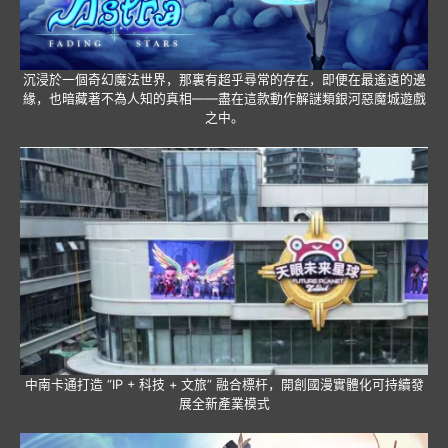
沉浸於一個奇幻魔法世界，那裏有超乎尋常的存在，即便在最遙遠的邊
緣，也暗藏著不為人知的真相——盡在這款動作解謎類銀河惡魔城遊戲
之中。
中南卡通打造 “IP + 科技 + 文旅” 融合標杆，開創國漫實體化可持續發
展全新產業模式