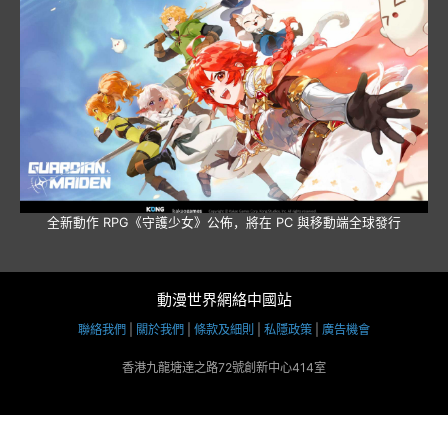
全新動作 RPG《守護少女》公佈，將在 PC 與移動端全球發行
動漫世界網絡中國站
聯絡我們
|
關於我們
|
條款及細則
|
私隱政策
|
廣告機會
香港九龍塘達之路72號創新中心414室