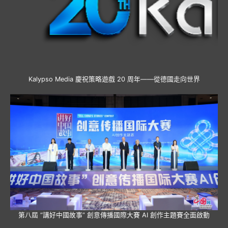
Kalypso Media 慶祝策略遊戲 20 周年——從德國走向世界
第八屆 “講好中國故事” 創意傳播國際大賽 AI 創作主題賽全面啟動