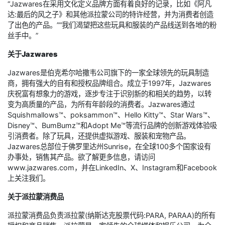
“Jazwares在采用文化定义品牌方面有着良好的记录，比如《阿凡
达:最后的风之子》和其他派拉蒙公司的特许经营，并为消费者创造
了出色的产品。”“我们渴望把这些玩具和服装的产品线送到各地的粉
丝手中。”
关于Jazwares
Jazwares是伯克希尔哈撒韦公司旗下的一家全球领先的玩具制造
商，拥有强大的自有和授权品牌组合。成立于1997年，Jazwares
庆祝富有想象力的游戏，逐步专注于识别新的和相关的趋势，以转
变为高质量的产品，为所有年龄段的消费者。Jazwares通过
Squishmallows™、poksammon™、Hello Kitty™、Star Wars™、
Disney™、BumBumz™和Adopt Me™等流行品牌的创新游戏体验吸
引消费者。除了玩具，还提供虚拟游戏、服装和宠物产品。
Jazwares总部位于佛罗里达州Sunrise，在全球100多个国家设有
办事处，销售其产品。欲了解更多信息，请访问
www.jazwares.com，并在LinkedIn、X、Instagram和Facebook
上关注我们。
关于派拉蒙消费品
派拉蒙消费品负责派拉蒙(纳斯达克股票代码:PARA, PARAA)的所有