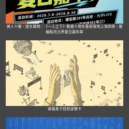
異人十載・道生萬物｜《一人之下》動畫十周年重磅落地上海徐匯，壓
軸點亮元界夏日嘉年華
循著鼻子找到波爾卡