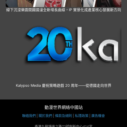
線下沉浸樂園開闢國漫全新增長曲線，IP 實景化成產業核心發展新方向
Kalypso Media 慶祝策略遊戲 20 周年——從德國走向世界
動漫世界網絡中國站
聯絡我們
|
關於我們
|
條款及細則
|
私隱政策
|
廣告機會
香港九龍塘達之路72號創新中心414室