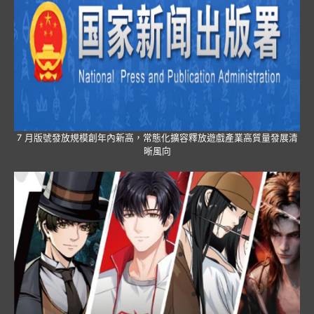
7 月版號發放規模創年內新高，常態化擴容釋放遊戲產業高質量發展清
晰風向