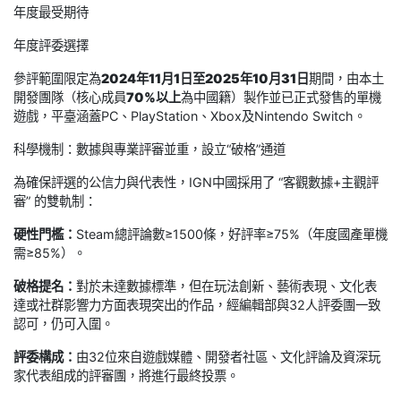
年度最受期待
年度評委選擇
參評範圍限定為
2024年11月1日至2025年10月31日
期間，由本土
開發團隊（核心成員
70%以上
為中國籍）製作並已正式發售的單機
遊戲，平臺涵蓋PC、PlayStation、Xbox及Nintendo Switch。
科學機制：數據與專業評審並重，設立“破格”通道
為確保評選的公信力與代表性，IGN中國採用了 “客觀數據+主觀評
審” 的雙軌制：
硬性門檻：
Steam總評論數≥1500條，好評率≥75%（年度國產單機
需≥85%）。
破格提名：
對於未達數據標準，但在玩法創新、藝術表現、文化表
達或社群影響力方面表現突出的作品，經編輯部與32人評委團一致
認可，仍可入圍。
評委構成：
由32位來自遊戲媒體、開發者社區、文化評論及資深玩
家代表組成的評審團，將進行最終投票。