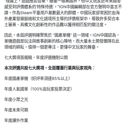
“理論上，遊戲應如音樂、繪畫一樣無國界，但中文玩家近年來越發
感受到評價體系的‘特殊待遇’。”IGN中國編輯部在官方聲明中直言不
諱。作為Steam平臺用戶基數最大的群體，中國玩家卻常困於由海
外產業發展脈絡和文化語境所主導的評價框架中，導致許多契合本
土審美、具備文化創新性的作品難以獲得相匹配的關注度。
因此，本屆評選明確聚焦於 “國產單機” 這一領域。IGN中國認為，
單機遊戲是玩法與敘事創新的核心陣地，而大量本土開發團隊在此
領域的耕耘，值得一個更專注、更懂中文玩家的舞臺。
七大獎項首揭曉，年度評選機制公開
本次評選共設七大獎項，全面覆蓋行業與玩家視角：
年度國產單機（好評率須達85%以上）
年度人氣國單（100%由玩家投票決定）
年度小眾之光
年度未來可期
年度課外作業