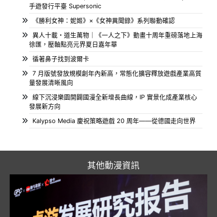
手遊發行平臺 Supersonic
《勝利女神：妮姬》×《女神異聞錄》系列聯動確認
異人十載・道生萬物｜《一人之下》動畫十周年重磅落地上海
徐匯，壓軸點亮元界夏日嘉年華
循著鼻子找到波爾卡
7 月版號發放規模創年內新高，常態化擴容釋放遊戲產業高質
量發展清晰風向
線下沉浸樂園開闢國漫全新增長曲線，IP 實景化成產業核心
發展新方向
Kalypso Media 慶祝策略遊戲 20 周年——從德國走向世界
其他動漫資訊