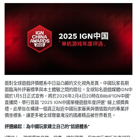
面對全球遊戲評價體系中日益凸顯的文化視角差異，中國玩家長期
面臨海外評審標準與本土體驗之間的錯位。全球知名遊戲媒體IGN中
國於1月5日正式宣佈，將於2026年2月4日20時在Bilibili“IGN中國”
直播間，舉行首屆 “2025 IGN中國單機遊戲年度評選” 線上頒獎典
禮。此舉旨在構建一個真正貼近中國玩家審美與價值取向的專業評
價坐標系，讓更多被全球聲量淹沒的國產精品被世界看見。
評選緣起：為中國玩家建立自己的“話語體系”