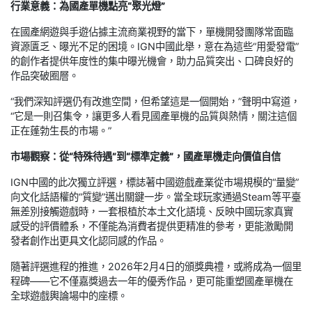
行業意義：為國產單機點亮“聚光燈”
在國產網遊與手遊佔據主流商業視野的當下，單機開發團隊常面臨
資源匱乏、曝光不足的困境。IGN中國此舉，意在為這些“用愛發電”
的創作者提供年度性的集中曝光機會，助力品質突出、口碑良好的
作品突破圈層。
“我們深知評選仍有改進空間，但希望這是一個開始，”聲明中寫道，
“它是一則召集令，讓更多人看見國產單機的品質與熱情，關注這個
正在蓬勃生長的市場。”
市場觀察：從“特殊待遇”到“標準定義”，國產單機走向價值自信
IGN中國的此次獨立評選，標誌著中國遊戲產業從市場規模的“量變”
向文化話語權的“質變”邁出關鍵一步。當全球玩家通過Steam等平臺
無差別接觸遊戲時，一套根植於本土文化語境、反映中國玩家真實
感受的評價體系，不僅能為消費者提供更精准的參考，更能激勵開
發者創作出更具文化認同感的作品。
隨著評選進程的推進，2026年2月4日的頒獎典禮，或將成為一個里
程碑——它不僅嘉獎過去一年的優秀作品，更可能重塑國產單機在
全球遊戲輿論場中的座標。