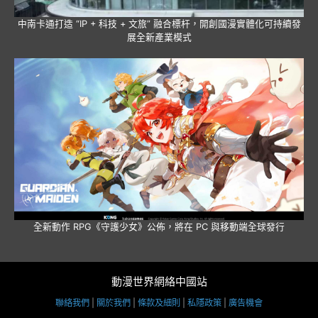
中南卡通打造 “IP + 科技 + 文旅” 融合標杆，開創國漫實體化可持續發
展全新產業模式
全新動作 RPG《守護少女》公佈，將在 PC 與移動端全球發行
動漫世界網絡中國站
聯絡我們
|
關於我們
|
條款及細則
|
私隱政策
|
廣告機會