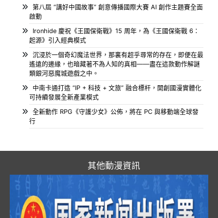
第八屆 “講好中國故事” 創意傳播國際大賽 AI 創作主題賽全面
啟動
Ironhide 慶祝《王國保衛戰》15 周年，為《王國保衛戰 6：
起源》引入經典模式
沉浸於一個奇幻魔法世界，那裏有超乎尋常的存在，即便在最
遙遠的邊緣，也暗藏著不為人知的真相——盡在這款動作解謎
類銀河惡魔城遊戲之中。
中南卡通打造 “IP + 科技 + 文旅” 融合標杆，開創國漫實體化
可持續發展全新產業模式
全新動作 RPG《守護少女》公佈，將在 PC 與移動端全球發
行
其他動漫資訊