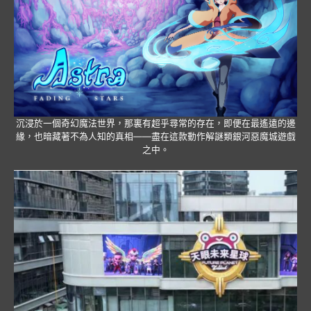
沉浸於一個奇幻魔法世界，那裏有超乎尋常的存在，即便在最遙遠的邊
緣，也暗藏著不為人知的真相——盡在這款動作解謎類銀河惡魔城遊戲
之中。