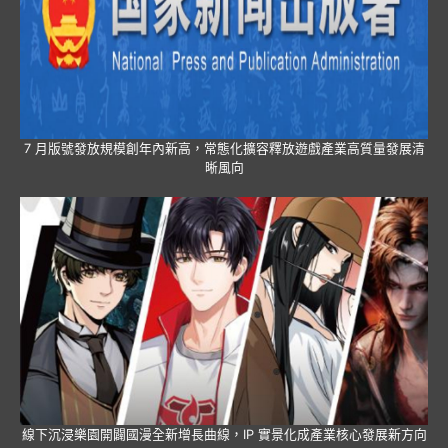
7 月版號發放規模創年內新高，常態化擴容釋放遊戲產業高質量發展清
晰風向
線下沉浸樂園開闢國漫全新增長曲線，IP 實景化成產業核心發展新方向