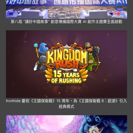
第八屆 “講好中國故事” 創意傳播國際大賽 AI 創作主題賽全面啟動
Ironhide 慶祝《王國保衛戰》15 周年，為《王國保衛戰 6：起源》引入
經典模式