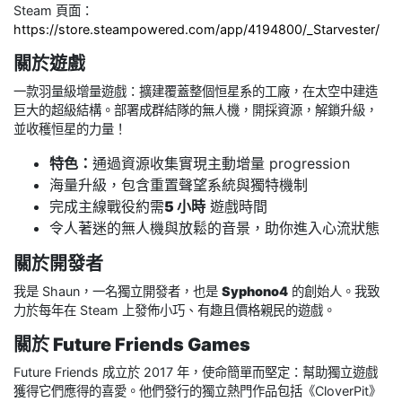
Steam 頁面：
https://store.steampowered.com/app/4194800/_Starvester/
關於遊戲
一款羽量級增量遊戲：擴建覆蓋整個恒星系的工廠，在太空中建造
巨大的超級結構。部署成群結隊的無人機，開採資源，解鎖升級，
並收穫恒星的力量！
特色：
通過資源收集實現主動增量 progression
海量升級，包含重置聲望系統與獨特機制
完成主線戰役約需
5 小時
遊戲時間
令人著迷的無人機與放鬆的音景，助你進入心流狀態
關於開發者
我是 Shaun，一名獨立開發者，也是
Syphono4
的創始人。我致
力於每年在 Steam 上發佈小巧、有趣且價格親民的遊戲。
關於 Future Friends Games
Future Friends 成立於 2017 年，使命簡單而堅定：幫助獨立遊戲
獲得它們應得的喜愛。他們發行的獨立熱門作品包括《CloverPit》