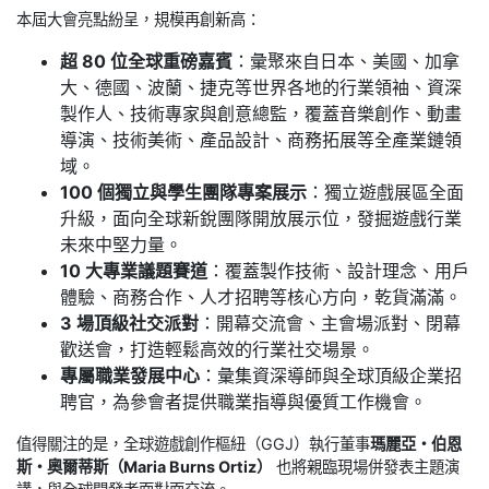
本屆大會亮點紛呈，規模再創新高：
超 80 位全球重磅嘉賓
：彙聚來自日本、美國、加拿
大、德國、波蘭、捷克等世界各地的行業領袖、資深
製作人、技術專家與創意總監，覆蓋音樂創作、動畫
導演、技術美術、產品設計、商務拓展等全產業鏈領
域。
100 個獨立與學生團隊專案展示
：獨立遊戲展區全面
升級，面向全球新銳團隊開放展示位，發掘遊戲行業
未來中堅力量。
10 大專業議題賽道
：覆蓋製作技術、設計理念、用戶
體驗、商務合作、人才招聘等核心方向，乾貨滿滿。
3 場頂級社交派對
：開幕交流會、主會場派對、閉幕
歡送會，打造輕鬆高效的行業社交場景。
專屬職業發展中心
：彙集資深導師與全球頂級企業招
聘官，為參會者提供職業指導與優質工作機會。
值得關注的是，全球遊戲創作樞紐（GGJ）執行董事
瑪麗亞・伯恩
斯・奧爾蒂斯（Maria Burns Ortiz）
也將親臨現場併發表主題演