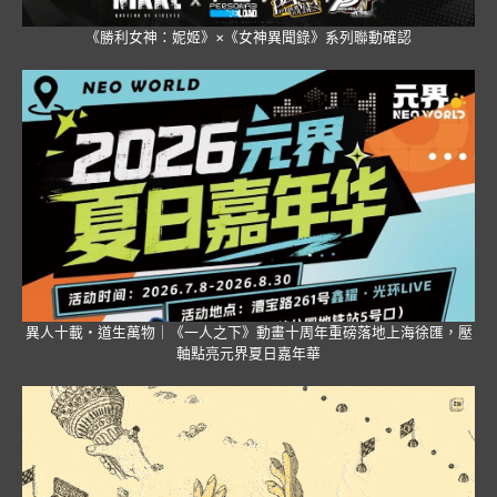
《勝利女神：妮姬》×《女神異聞錄》系列聯動確認
異人十載・道生萬物｜《一人之下》動畫十周年重磅落地上海徐匯，壓
軸點亮元界夏日嘉年華