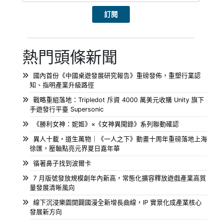
熱門頭條新聞
國內首份《中國桌遊發展研究報告》重磅發佈，重塑行業認
知、指明產業升級路徑
戰略重組落地：Tripledot 斥資 4000 萬美元收購 Unity 旗下
手遊發行平臺 Supersonic
《勝利女神：妮姬》×《女神異聞錄》系列聯動確認
異人十載・道生萬物｜《一人之下》動畫十周年重磅落地上海
徐匯，壓軸點亮元界夏日嘉年華
循著鼻子找到波爾卡
7 月版號發放規模創年內新高，常態化擴容釋放遊戲產業高質
量發展清晰風向
線下沉浸樂園開闢國漫全新增長曲線，IP 實景化成產業核心
發展新方向