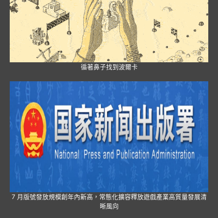
循著鼻子找到波爾卡
7 月版號發放規模創年內新高，常態化擴容釋放遊戲產業高質量發展清
晰風向