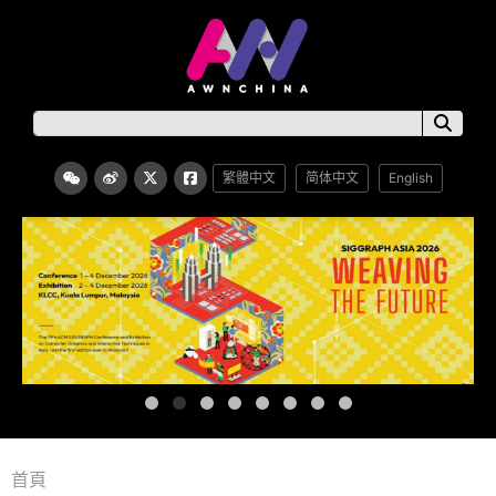
繁體中文
简体中文
English
首頁