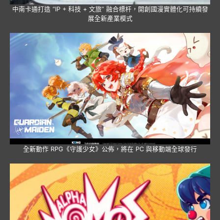
中南卡通打造 “IP + 科技 + 文旅” 融合標杆，開創國漫實體化可持續發
展全新產業模式
全新動作 RPG《守護少女》公佈，將在 PC 與移動端全球發行