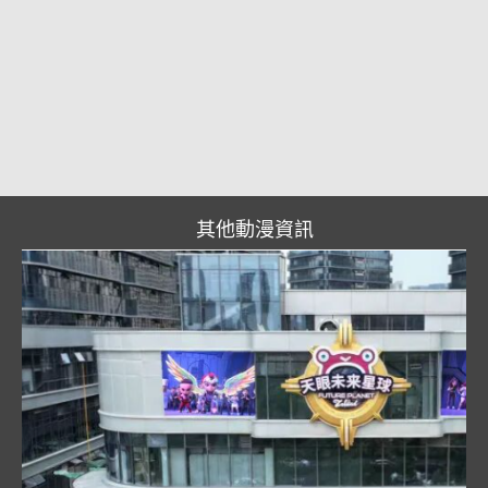
其他動漫資訊