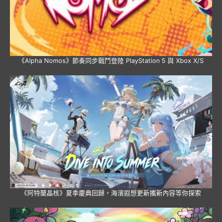
《Alpha Nomos》節奏同步戰鬥登陸 PlayStation 5 與 Xbox X/S
《阿特蘭晶核》夏季慶典回歸，海濱遐想更新攜新內容等你探索