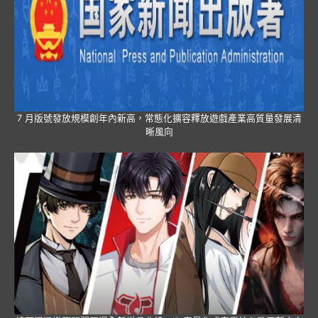
7 月版號發放規模創年內新高，常態化擴容釋放遊戲產業高質量發展清
晰風向