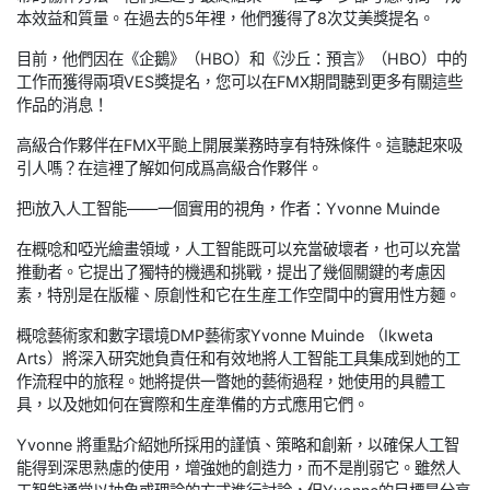
本效益和質量。在過去的5年裡，他們獲得了8次艾美獎提名。
目前，他們因在《企鵝》（HBO）和《沙丘：預言》（HBO）中的
工作而獲得兩項VES獎提名，您可以在FMX期間聽到更多有關這些
作品的消息！
高級合作夥伴在FMX平颱上開展業務時享有特殊條件。這聽起來吸
引人嗎？在這裡了解如何成爲高級合作夥伴。
把i放入人工智能——一個實用的視角，作者：Yvonne Muinde
在概唸和啞光繪畫領域，人工智能既可以充當破壞者，也可以充當
推動者。它提出了獨特的機遇和挑戰，提出了幾個關鍵的考慮因
素，特別是在版權、原創性和它在生産工作空間中的實用性方麵。
概唸藝術家和數字環境DMP藝術家Yvonne Muinde （Ikweta
Arts）將深入研究她負責任和有效地將人工智能工具集成到她的工
作流程中的旅程。她將提供一瞥她的藝術過程，她使用的具體工
具，以及她如何在實際和生産準備的方式應用它們。
Yvonne 將重點介紹她所採用的謹慎、策略和創新，以確保人工智
能得到深思熟慮的使用，增強她的創造力，而不是削弱它。雖然人