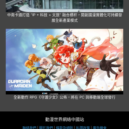
中南卡通打造 “IP + 科技 + 文旅” 融合標杆，開創國漫實體化可持續發
展全新產業模式
全新動作 RPG《守護少女》公佈，將在 PC 與移動端全球發行
動漫世界網絡中國站
聯絡我們
|
關於我們
|
條款及細則
|
私隱政策
|
廣告機會