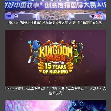
第八屆 “講好中國故事” 創意傳播國際大賽 AI 創作主題賽全面啟動
Ironhide 慶祝《王國保衛戰》15 周年，為《王國保衛戰 6：起源》引入
經典模式