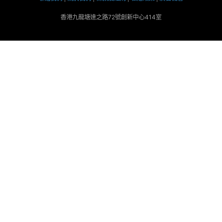
香港九龍塘達之路72號創新中心414室