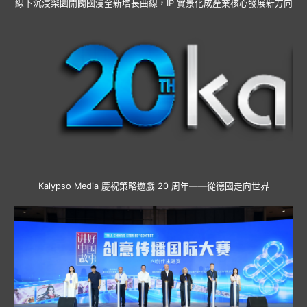
線下沉浸樂園開闢國漫全新增長曲線，IP 實景化成產業核心發展新方向
Kalypso Media 慶祝策略遊戲 20 周年——從德國走向世界