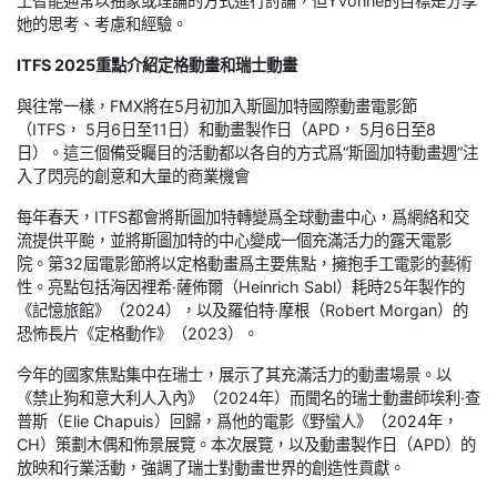
工智能通常以抽象或理論的方式進行討論，但Yvonne的目標是分享
她的思考、考慮和經驗。
ITFS 2025重點介紹定格動畫和瑞士動畫
與往常一樣，FMX將在5月初加入斯圖加特國際動畫電影節
（ITFS， 5月6日至11日）和動畫製作日（APD， 5月6日至8
日）。這三個備受矚目的活動都以各自的方式爲“斯圖加特動畫週”注
入了閃亮的創意和大量的商業機會
每年春天，ITFS都會將斯圖加特轉變爲全球動畫中心，爲網絡和交
流提供平颱，並將斯圖加特的中心變成一個充滿活力的露天電影
院。第32屆電影節將以定格動畫爲主要焦點，擁抱手工電影的藝術
性。亮點包括海因裡希·薩佈爾（Heinrich Sabl）耗時25年製作的
《記憶旅館》（2024），以及羅伯特·摩根（Robert Morgan）的
恐怖長片《定格動作》（2023）。
今年的國家焦點集中在瑞士，展示了其充滿活力的動畫場景。以
《禁止狗和意大利人入內》（2024年）而聞名的瑞士動畫師埃利·查
普斯（Elie Chapuis）回歸，爲他的電影《野蠻人》（2024年，
CH）策劃木偶和佈景展覽。本次展覽，以及動畫製作日（APD）的
放映和行業活動，強調了瑞士對動畫世界的創造性貢獻。