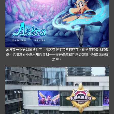
沉浸於一個奇幻魔法世界，那裏有超乎尋常的存在，即便在最遙遠的邊
緣，也暗藏著不為人知的真相——盡在這款動作解謎類銀河惡魔城遊戲
之中。