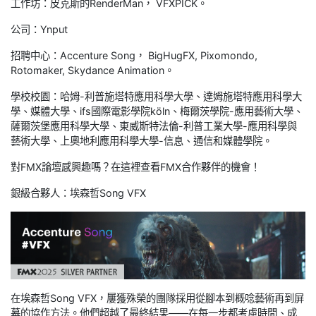
工作坊：皮克斯的RenderMan， VFXPICK。
公司：Ynput
招聘中心：Accenture Song， BigHugFX, Pixomondo,
Rotomaker, Skydance Animation。
學校校園：哈姆-利普施塔特應用科學大學、達姆施塔特應用科學大
學、媒體大學、ifs國際電影學院köln、梅爾茨學院-應用藝術大學、
薩爾茨堡應用科學大學、東威斯特法倫-利普工業大學-應用科學與
藝術大學、上奧地利應用科學大學-信息、通信和媒體學院。
對FMX論壇感興趣嗎？在這裡查看FMX合作夥伴的機會！
銀級合夥人：埃森哲Song VFX
在埃森哲Song VFX，屢獲殊榮的團隊採用從腳本到概唸藝術再到屏
幕的協作方法。他們超越了最終結果——在每一步都考慮時間、成